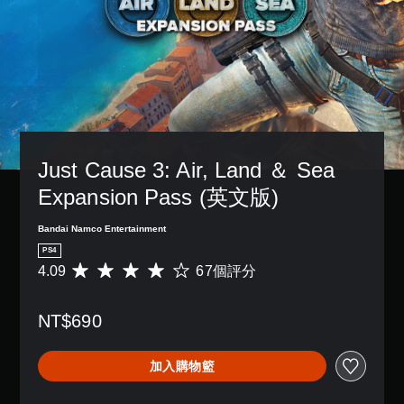
Just Cause 3: Air, Land ＆ Sea 
Expansion Pass (英文版)
Bandai Namco Entertainment
PS4
4.09
67個評分
平
均
評
NT$690
分
為
4
加入購物籃
.
0
9