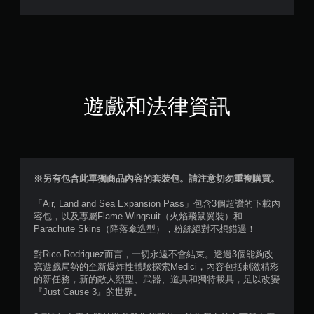
0
9
顆
星
遊戲和法律資訊
（
滿
分
※另有包含此單獨商品內容的套裝包。請注意切勿重複購買。
5
「Air, Land and Sea Expansion Pass」包含3個超讚的下載內
容包，以及專屬Flame Wingsuit（火焰飛鼠翼裝）和
顆
Parachute Skins（降落傘造型），粉絲絕對不想錯過！
星
對Rico Rodriguez而言，一切永遠不會結束。透過3個能夠改
寫遊戲局勢的全新爆炸性體驗探索Medici，內容包括刺激精彩
）
的新任務，新的敵人類型、武器、道具和獨特載具，足以改變
『Just Cause 3』的世界。
，