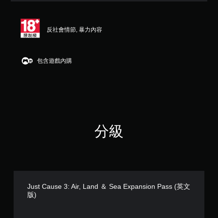
顆
星
（
反社會情節, 暴力內容
滿
分
5
顆
包含遊戲內購
星
）
，
共
6
7
則
分級
評
分
Just Cause 3: Air, Land ＆ Sea Expansion Pass (英文
版)