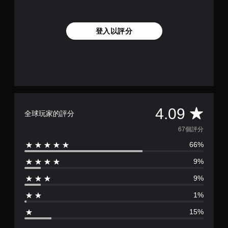
登入以評分
平
4.09
全球玩家的評分
均
67個評分
66%
評
9%
分
9%
為
1%
4
15%
.