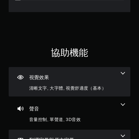
.
的
情
5
況
下
3
，
遊
玩
顆
遊
戲
星
協助機能
。
（
滿
視覺效果
分
清晰文字, 大字體, 視覺舒適度（基本）
5
顆
聲音
星
音量控制, 單聲道, 3D音效
）