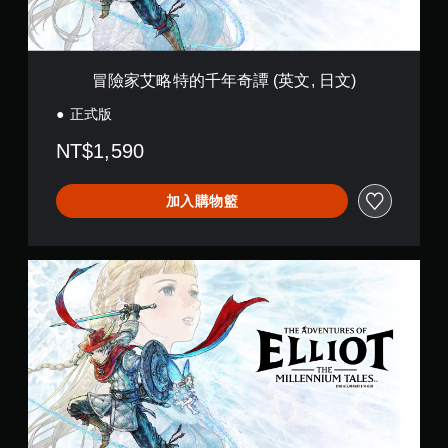
文
奇
按
用
譚
字
可
壓
(
幕
能
即
英
（
導
可
文
致
基
冒險家艾略特的千年奇譚 (英文, 日文)
遊
,
視
本
玩
日
正式版
覺
）
文
您
不
)
遊
NT$1,590
無
適
戲
需
的
僅
同
攝
提
加入購物籃
時
影
供
按
機
遊
下
動
玩
或
作
S
過
按
和
t
程
住
效
a
中
多
果
n
重
個
來
d
要
按
游
a
聲
鈕
玩
r
音
，
遊
d
的
即
戲
E
原
可
。
d
文
遊