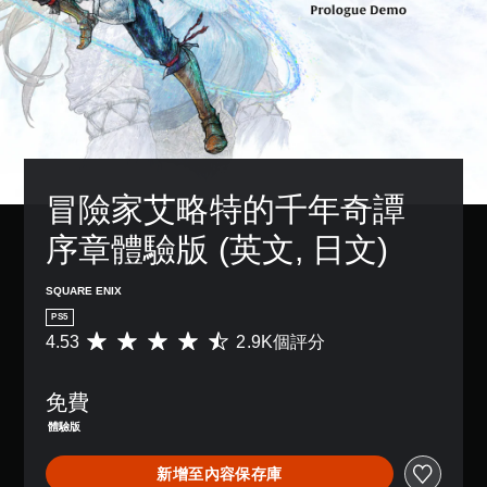
單
況
設
一
方
聲
下
的
個
式
遊
困
道
預
使
玩
難
設
其
您
，
度
的
更
可
因
，
版
輕
以
遊
來
面
鬆
設
戲
減
，
易
定
中
少
系
讀
各
並
遊
統
。
冒險家艾略特的千年奇譚 
喇
無
戲
也
叭
對
的
提
的
序章體驗版 (英文, 日文)
大
話
整
供
聲
字
。
體
了
音
挑
體
一
SQUARE ENIX
輸
戰
些
選
出
翻
PS5
。
重
單
，
譯
4.53
2.9K個評分
平
新
和
使
字
均
配
抬
其
控
評
幕
置
頭
一
制
免費
分
（
的
顯
致
器
為
基
支
體驗版
示
。
4
提
援
本
器
.
醒
。
）
新增至內容保存庫
(
5
3