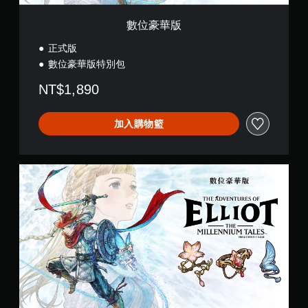
須
開
數位豪華版
啟
正式版
控
制
數位豪華版特別包
器
NT$1,890
的
震
動
加入購物籃
即
可
遊
D
玩
e
您
l
可
u
以
x
在
e
不
E
開
d
啟
i
控
t
制
i
器
o