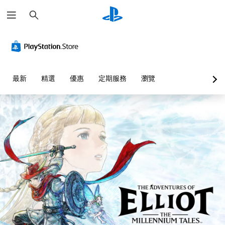
搜
尋
清
音
無
重
可
晰
量
須
新
調
文
控
翻
對
整
字
制
譯
應
困
字
控
難
選
您
最新
精選
優惠
定期服務
瀏覽
幕
制
度
單
可
即
器
（
和
將
抬
單
可
（
基
頭
一
遊
基
本
顯
聲
玩
本
）
示
音
）
您
您
器
的
可
可
您
(
音
在
以
可
H
量
沒
透
將
U
調
有
過
控
D
低
翻
選
制
)
和
譯
擇
項
文
靜
字
另
變
字
音
幕
一
更
的
。
的
個
為
呈
情
預
另
現