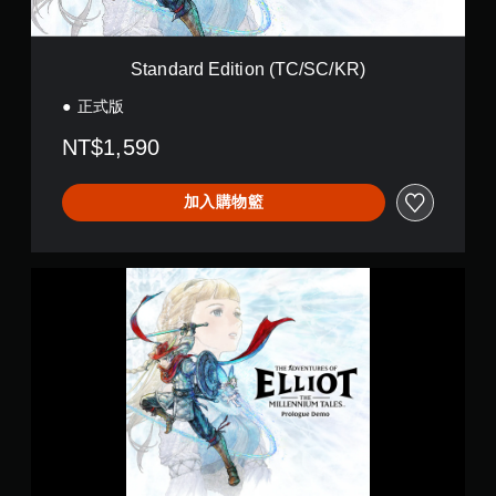
i
字
玩
t
幕
遊
i
。
戲
o
Standard Edition (TC/SC/KR)
和
n
前
清
(
正式版
往
晰
T
選
原
C
NT$1,590
單
/
文
。
S
字
C
加入購物籃
幕
無
/
原
K
須
文
R
動
字
冒
)
態
幕
險
控
的
家
制
呈
艾
項
現
略
方
即
特
式
可
的
使
千
遊
其
年
玩
更
奇
您
輕
譚
無
鬆