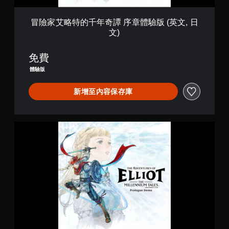
序
需
易
章
使
讀
體
冒險家艾略特的千年奇譚 序章體驗版 (英文, 日
用
。
驗
文)
動
版
態
(
控
英
免費
制
文
項
體驗版
,
即
日
可
新增至內容保存庫
文
遊
)
玩
遊
戲
冒
。
險
家
艾
無
略
須
特
觸
的
碰
千
控
年
奇
制
譚
項
序