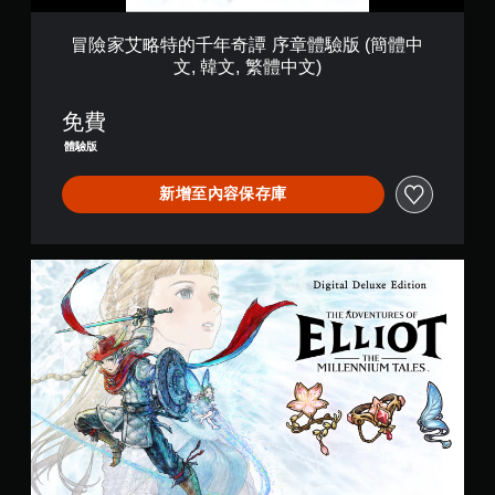
即
章
可
體
冒險家艾略特的千年奇譚 序章體驗版 (簡體中
遊
驗
文, 韓文, 繁體中文)
玩
版
(
您
簡
無
免費
體
需
體驗版
中
使
文
用
新增至內容保存庫
,
觸
韓
碰
文
控
,
制
數
繁
項
位
體
，
豪
中
即
華
文
可
版
)
遊
玩
遊
戲
。
無