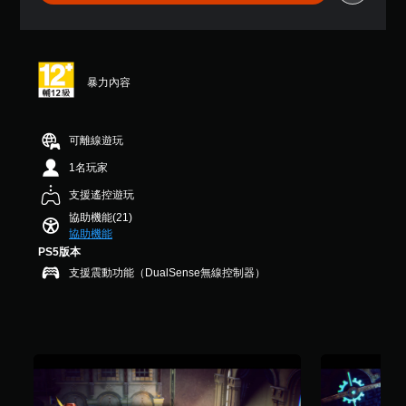
您
H
遊
3
D
可
U
無
戲
顆
音
隨
D
中
須
星
效
時
)
的
（
快
查
文
翻
滿
您
速
暴力內容
看
字
譯
分
可
按
遊
會
字
5
以
下
戲
使
幕
顆
設
按
的
用
僅
可離線遊玩
星
定
鈕
控
較
限
）
聲
制
1名玩家
大
即
於
，
音
項
的
可
主
共
輸
支援遙控遊玩
。
字
要
遊
2
出
體
協助機能(21)
故
.
，
玩
來
協助機能
事
9
以
教
您
顯
PS5版本
和
K
便
學
無
示
主
則
享
支援震動功能（DualSense無線控制器）
提
需
，
要
評
受
快
醒
使
角
分
環
速
其
色
您
繞
或
更
。
可
音
在
輕
隨
效
時
鬆
時
。
清
間
易
查
限
晰
讀
看