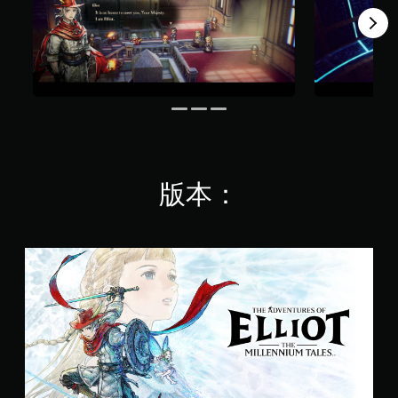
制
。
翻
遊
內
譯
玩
按
字
過
視
下
程
幕
覺
按
的
舒
翻
鈕
教
譯
，
適
學
字
即
度
資
幕
可
（
訊
的
遊
基
。
呈
玩
本
現
遊
版本：
）
方
戲
式
和
您
使
前
可
其
往
以
冒
更
選
在
險
輕
單
遊
家
鬆
。
玩
艾
易
過
略
讀
程
無
特
。
中
須
的
，
千
同
不
原
年
時
使