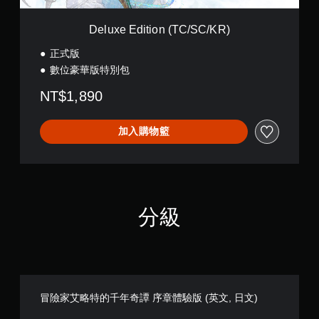
震
n
動
(
Deluxe Edition (TC/SC/KR)
/
T
觸
C
正式版
覺
/
數位豪華版特別包
回
S
饋
C
NT$1,890
的
/
情
K
況
R
加入購物籃
下
)
，
遊
玩
遊
戲
分級
。
無
須
開
啟
冒險家艾略特的千年奇譚 序章體驗版 (英文, 日文)
自
適