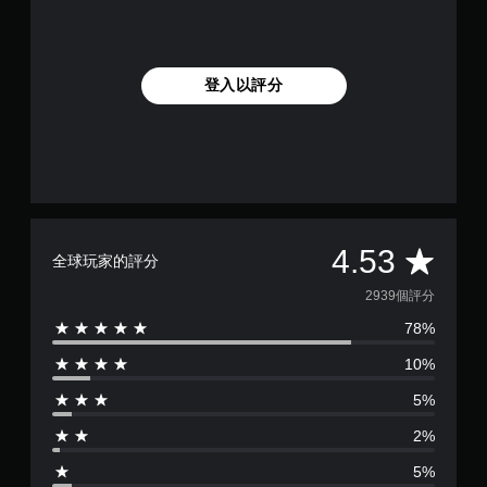
性
扳
機
效
登入以評分
果
即
可
遊
玩
您
可
平
4.53
以
全球玩家的評分
在
均
2939個評分
不
開
78%
評
啟
扳
10%
分
機
自
5%
為
適
應
2%
4
阻
5%
力