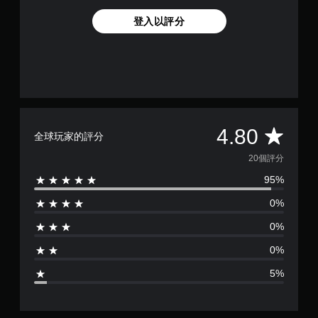
登入以評分
平
4.80
全球玩家的評分
均
20個評分
95%
評
0%
分
0%
為
0%
4
5%
.