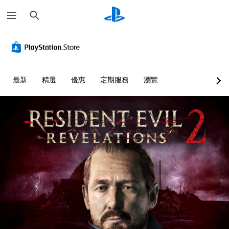
搜
尋
最新
精選
優惠
定期服務
瀏覽