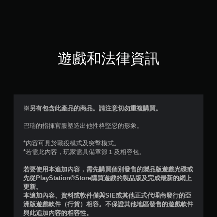
8
顆
星
（
遊戲和法律資訊
滿
分
5
※另有包含此產品的商品。請注意切勿重複購買。
顆
巴瑞的指揮官服塑造出他性格堅忍的形象。
星
*內容可見於戰役模式及突擊模式。
*若需此內容，玩家需具備章節１及相容包。
）
若要使用本追加內容，需先購買個別發售的製品版遊戲光碟或
，
先從PlayStation®Store購買遊戲的製品版及完成最新的網上
更新。
共
本追加內容、資料或軟件僅與SIE或其他正式代理商發行的亞
洲版遊戲軟件（行貨）相容。不保證其他地區發售的遊戲軟件
2
與此追加內容的相容性。