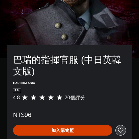
巴瑞的指揮官服 (中日英韓
文版)
CAPCOM ASIA
PS4
4.8
20個評分
平
均
評
NT$96
分
為
4
加入購物籃
.
8