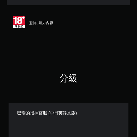
顆
星
（
滿
恐怖, 暴力內容
分
5
顆
星
）
，
共
2
0
則
分級
評
分
巴瑞的指揮官服 (中日英韓文版)