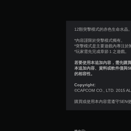
12顆突擊模式的赤色生命水晶
*內容謹限於突擊模式獨有。
*突擊模式是主要遊戲內專注於
*玩家需先完成章節１之遊戲。
若要使用本追加內容，需先購買個
本追加內容、資料或軟件僅與S
的相容性。
Copyright:
©CAPCOM CO., LTD. 2015 A
購買或使用本內容需遵守SEN