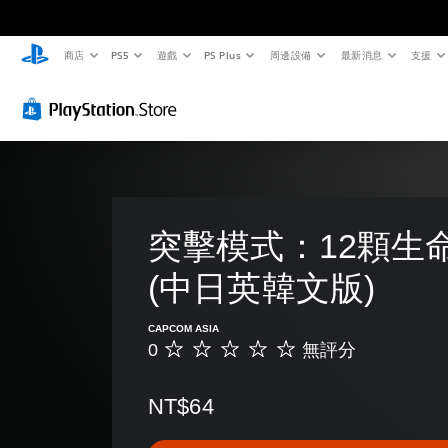
商店
PS5
遊戲
PS Plus
周邊設備
最新消息
支援
突擊模式：12顆生命
(中日英韓文版)
CAPCOM ASIA
0
無評分
無
評
分
NT$64