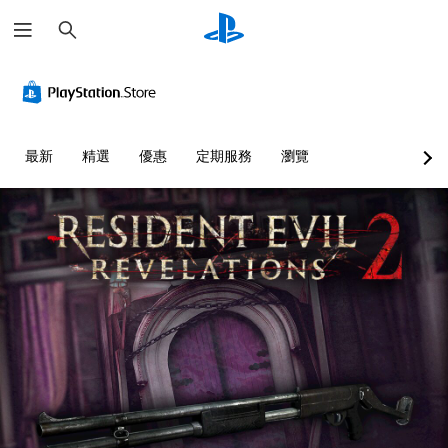
搜
尋
最新
精選
優惠
定期服務
瀏覽