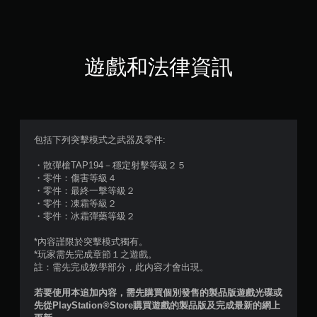
遊戲和法律資訊
包括下列突擊模式之武器及零件:
・散彈槍TAP194－穩定射擊等級２５
・零件：傷害等級４
・零件：最終一擊等級２
・零件：凍霜等級２
・零件：冰霜彈藥等級２
*內容謹限於突擊模式獨有。
*玩家需先完成章節１之遊戲。
註：需先完成教學部分，此內容才會出現。
若要使用本追加內容，需先購買個別發售的製品版遊戲光碟或
先從PlayStation®Store購買遊戲的製品版及完成最新的網上