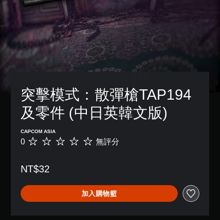
突擊模式：散彈槍TAP194
及零件 (中日英韓文版)
CAPCOM ASIA
0
無評分
無
評
分
NT$32
加入購物籃