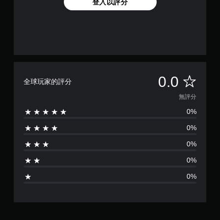
登入以評分
無
0.0
全球玩家的評分
評
無評分
0%
分
0%
0%
0%
0%