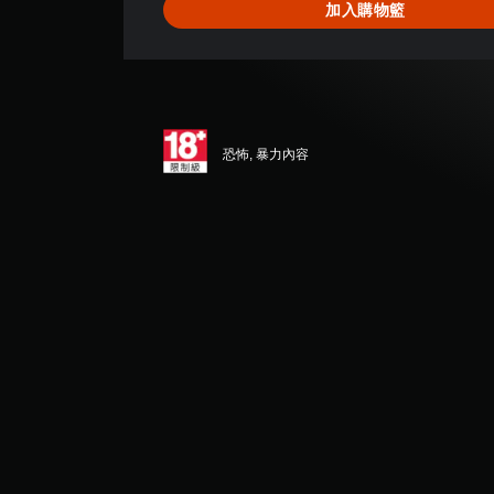
加入購物籃
顆
星
（
滿
分
5
顆
恐怖, 暴力內容
星
）
，
共
1
則
評
分