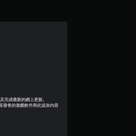
滿
分
5
顆
星
）
，
共
品版及完成最新的網上更新。
1
地區發售的遊戲軟件與此追加內容
則
評