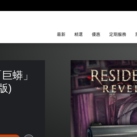
最新
精選
優惠
定期服務
「巨蟒」
版)