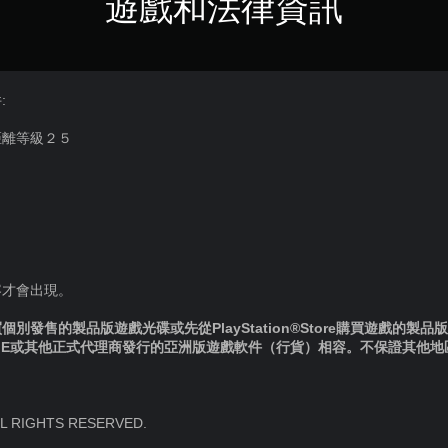
遊戲和法律資訊
:
距離等級２５
容才會出現。
別發售的製品版遊戲光碟或先從PlayStation®Store購買遊戲的製
IE或其他正式代理商發行的亞洲版遊戲軟件（行貨）相容。不保證其他
LL RIGHTS RESERVED.