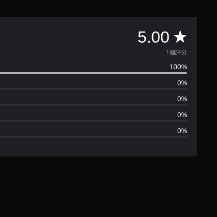
平
5.00
均
1個評分
100%
評
0%
分
0%
為
0%
0%
1
顆
星
（