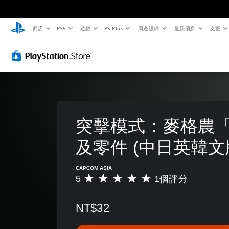
商店
PS5
遊戲
PS Plus
周邊設備
最新消息
支援
突擊模式：麥格農
及零件 (中日英韓文
CAPCOM ASIA
5
1個評分
平
均
評
NT$32
分
為
5