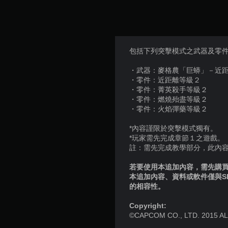
包括下列突擊模式之武器及零件
・武器：麥格農「巨蟒」－近
・零件：近距離等級２
・零件：菁英殺手等級２
・零件：燃燒殆盡等級２
・零件：火焰彈藥等級２
*內容謹限於突擊模式獨有。
*玩家需先完成章節１之遊戲。
註：需先完成教學部分，此內
若要使用本追加內容，需先購買個
本追加內容、資料或軟件僅與S
的相容性。
Copyright:
©CAPCOM CO., LTD. 2015 A