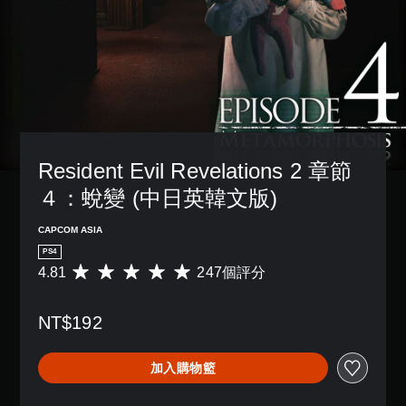
Resident Evil Revelations 2 章節
４：蛻變 (中日英韓文版)
CAPCOM ASIA
PS4
4.81
247個評分
平
均
評
NT$192
分
為
4
加入購物籃
.
8
1