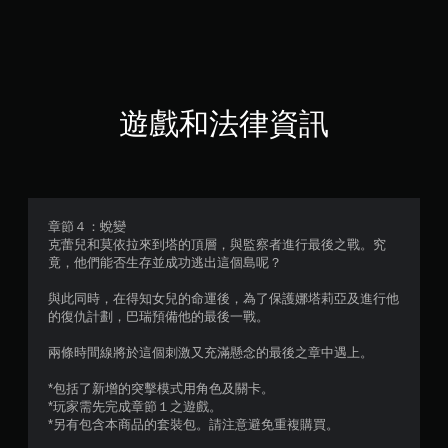
8
1
顆
星
遊戲和法律資訊
（
滿
分
章節４：蛻變
克蕾兒和莫依拉來到塔的頂層，與監察者進行最後之戰。究
5
竟，他們能否生存並成功逃出這個島呢？
顆
與此同時，在得知女兒的命運後，為了保護娜塔莉亞及進行他
的復仇計劃，巴瑞預備他的最後一戰。
星
兩條時間線將於這個刺激又充滿懸念的最後之章中遇上。
）
*包括了新增的突擊模式用角色及關卡。
，
*玩家需先完成章節１之遊戲。
*另有包含本商品的套裝包。請注意避免重複購買。
共