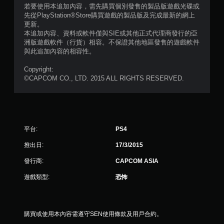
若要使用本追加內容，需先購買個別發售的製品版遊戲光碟或
2
先從PlayStation®Store購買遊戲的製品版及完成最新的網上
更新。
4
本追加內容、資料或軟件僅與SIE或其他正式代理商發行的亞
洲版遊戲軟件（行貨）相容。不保證其他地區發售的遊戲軟件
7
與此追加內容的相容性。
Copyright:
則
©CAPCOM CO., LTD. 2015 ALL RIGHTS RESERVED.
評
分
平台:
PS4
推出日:
17/3/2015
發行商:
CAPCOM ASIA
遊戲類型:
恐怖
購買或使用本內容需遵守SEN使用條款及用戶合約。