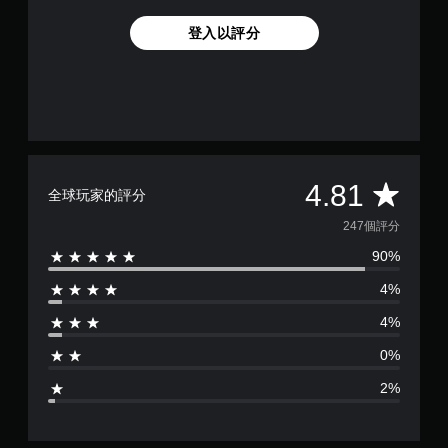
登入以評分
平
4.81
全球玩家的評分
均
247個評分
90%
評
4%
分
4%
為
0%
4
2%
.