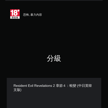
顆
星
（
恐怖, 暴力內容
滿
分
5
顆
星
）
，
共
2
4
分級
7
則
評
分
Resident Evil Revelations 2 章節４：蛻變 (中日英韓
文版)