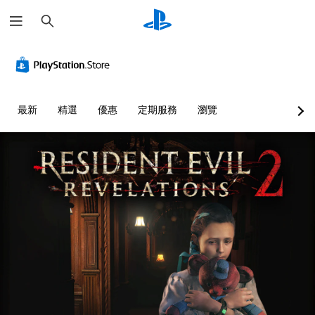
搜
尋
最新
精選
優惠
定期服務
瀏覽