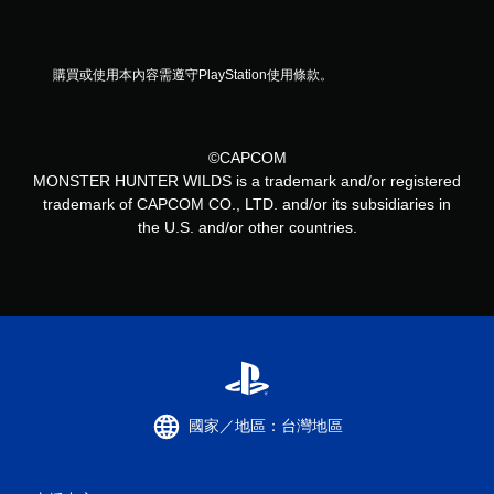
購買或使用本內容需遵守PlayStation使用條款。
©CAPCOM
MONSTER HUNTER WILDS is a trademark and/or registered
trademark of CAPCOM CO., LTD. and/or its subsidiaries in
the U.S. and/or other countries.
國家／地區：台灣地區