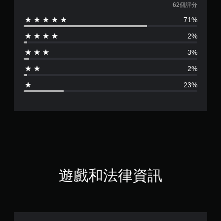
均
62個評分
71%
評
2%
分
3%
為
2%
3
23%
.
9
7
顆
星
遊戲和法律資訊
（
滿