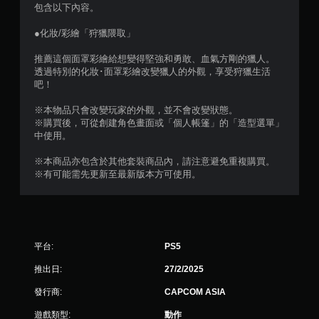
分
包含以下內容。
5
●化妝/彩繪「狩獵隈取」
顆
推薦這個面罩彩繪給想變得堅強和勇敢、血氣方剛的獵人。
透過特別的化妝･面罩彩繪改變獵人的外觀，享受狩獵生活
星
吧！
）
※本物品只會改變玩家的外觀，並不會改變狀態。
※購買後，可從創建角色畫面或「個人帳篷」的「造型選單」
，
中使用。
共
※本商品亦包含於其他套裝商品內，請注意避免重複購買。
※有可能需先更新至最新版本方可使用。
6
2
則
平台:
PS5
評
推出日:
27/2/2025
分
發行商:
CAPCOM ASIA
遊戲類型:
動作