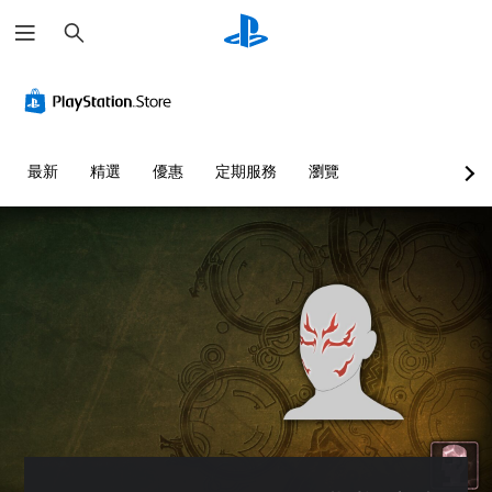
搜
尋
最新
精選
優惠
定期服務
瀏覽