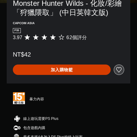
Monster Hunter Wilds - 化妝/彩繪
「狩獵隈取」 (中日英韓文版)
CAPCOM ASIA
PS5
3.97
62個評分
平
均
評
NT$42
分
為
3
加入購物籃
.
9
7
顆
星
（
暴力內容
滿
分
5
線上遊玩需要PS Plus
顆
星
包含遊戲內購
）
，