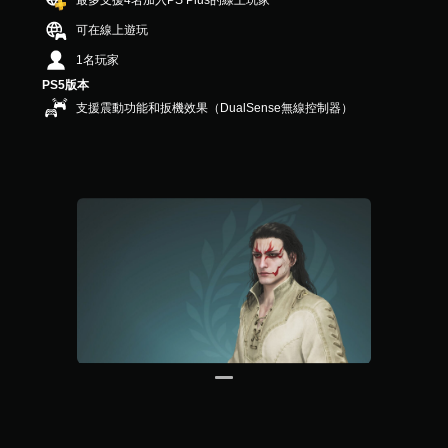
最多支援4名加入PS Plus的線上玩家
共
可在線上遊玩
6
2
1名玩家
則
PS5版本
評
分
支援震動功能和扳機效果（DualSense無線控制器）