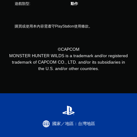
遊戲類型:
動作
購買或使用本內容需遵守PlayStation使用條款。
©CAPCOM
MONSTER HUNTER WILDS is a trademark and/or registered
trademark of CAPCOM CO., LTD. and/or its subsidiaries in
the U.S. and/or other countries.
國家／地區：台灣地區