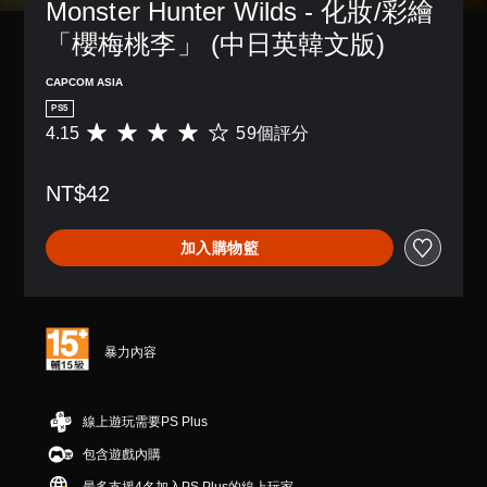
Monster Hunter Wilds - 化妝/彩繪
「櫻梅桃李」 (中日英韓文版)
CAPCOM ASIA
PS5
4.15
59個評分
平
均
評
NT$42
分
為
4
加入購物籃
.
1
5
顆
星
（
暴力內容
滿
分
5
線上遊玩需要PS Plus
顆
星
包含遊戲內購
）
，