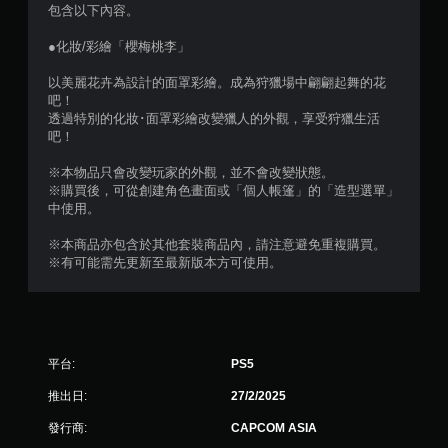
分
包含以下內容。
5
●化妝/彩繪「櫻梅桃李」
顆
以美麗花卉為設計的面罩彩繪。成為狩獵場中翩翩起舞的花
吧！
星
透過特別的化妝･面罩彩繪改變獵人的外觀，享受狩獵生活
吧！
）
※本物品只會改變玩家的外觀，並不會改變狀態。
，
※購買後，可從創建角色畫面或「個人帳篷」的「造型選單」
中使用。
共
※本商品亦包含於其他套裝商品內，請注意避免重複購買。
5
※有可能需先更新至最新版本方可使用。
9
則
平台:
PS5
評
推出日:
27/2/2025
分
發行商:
CAPCOM ASIA