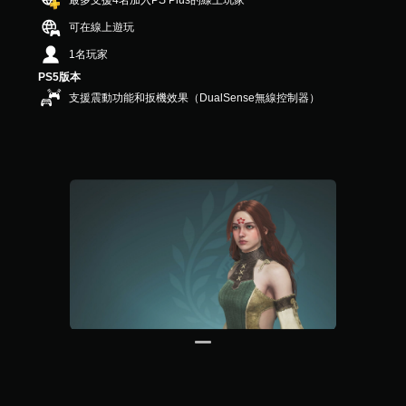
最多支援4名加入PS Plus的線上玩家
共
可在線上遊玩
5
9
1名玩家
則
PS5版本
評
分
支援震動功能和扳機效果（DualSense無線控制器）