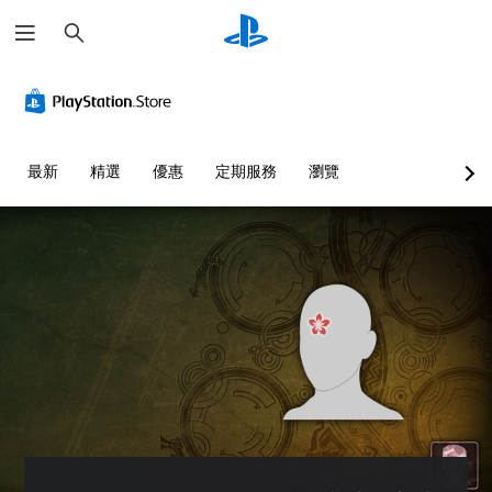
搜
尋
最新
精選
優惠
定期服務
瀏覽