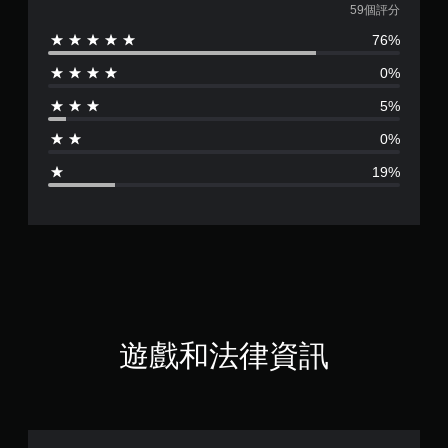
均
59個評分
76%
評
0%
分
5%
為
0%
4
19%
.
1
5
顆
星
遊戲和法律資訊
（
滿