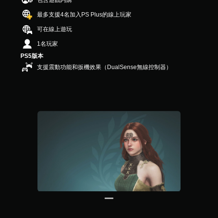
包含遊戲內購
，
共
最多支援4名加入PS Plus的線上玩家
8
可在線上遊玩
3
則
1名玩家
評
PS5版本
分
支援震動功能和扳機效果（DualSense無線控制器）