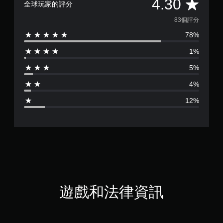
平
4.30
全球玩家的評分
均
83個評分
78%
評
1%
分
5%
為
4%
4
12%
.
3
顆
星
（
遊戲和法律資訊
滿