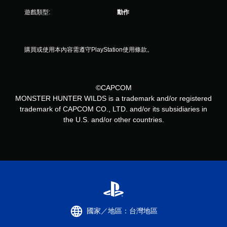
遊戲類型:
動作
購買或使用本內容需遵守PlayStation使用條款。
©CAPCOM
MONSTER HUNTER WILDS is a trademark and/or registered
trademark of CAPCOM CO., LTD. and/or its subsidiaries in
the U.S. and/or other countries.
國家／地區：台灣地區