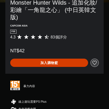
Monster Hunter Wilds - 追加化妝/
彩繪「一角龍之心」 (中日英韓文
版)
CAPCOM ASIA
PS5
4.3
83個評分
平
均
評
NT$42
分
為
4
加入購物籃
.
3
顆
星
（
滿
暴力內容
分
5
顆
線上遊玩需要PS Plus
星
）