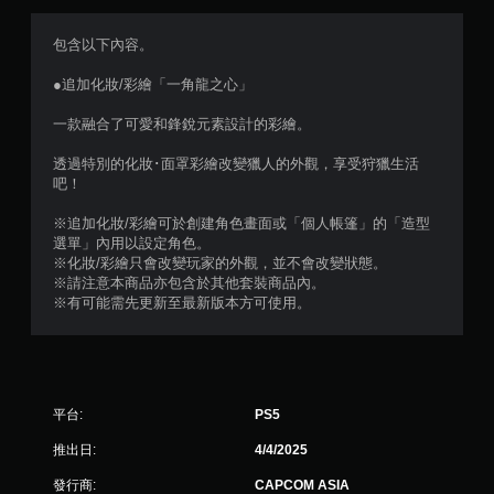
分
5
包含以下內容。
顆
●追加化妝/彩繪「一角龍之心」
星
一款融合了可愛和鋒銳元素設計的彩繪。
）
透過特別的化妝･面罩彩繪改變獵人的外觀，享受狩獵生活
吧！
，
※追加化妝/彩繪可於創建角色畫面或「個人帳篷」的「造型
共
選單」內用以設定角色。
※化妝/彩繪只會改變玩家的外觀，並不會改變狀態。
8
※請注意本商品亦包含於其他套裝商品內。
※有可能需先更新至最新版本方可使用。
3
則
評
平台:
PS5
分
推出日:
4/4/2025
發行商:
CAPCOM ASIA