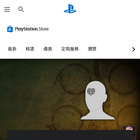
搜
尋
最新
精選
優惠
定期服務
瀏覽