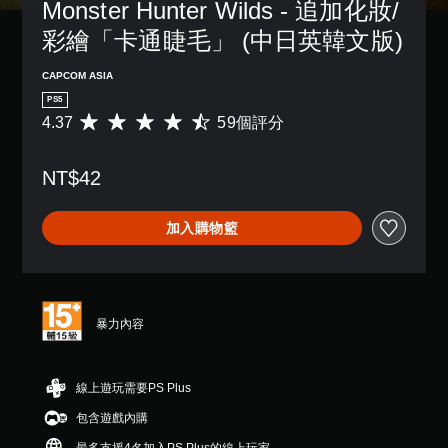
Monster Hunter Wilds - 追加化妝/
彩繪「卡通睫毛」 (中日英韓文版)
CAPCOM ASIA
PS5
4.37
59個評分
平
均
評
NT$42
分
為
4
加入購物籃
.
3
7
顆
星
（
暴力內容
滿
分
5
線上遊玩需要PS Plus
顆
星
包含遊戲內購
）
，