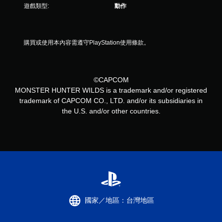
遊戲類型:
動作
購買或使用本內容需遵守PlayStation使用條款。
©CAPCOM
MONSTER HUNTER WILDS is a trademark and/or registered
trademark of CAPCOM CO., LTD. and/or its subsidiaries in
the U.S. and/or other countries.
國家／地區：台灣地區