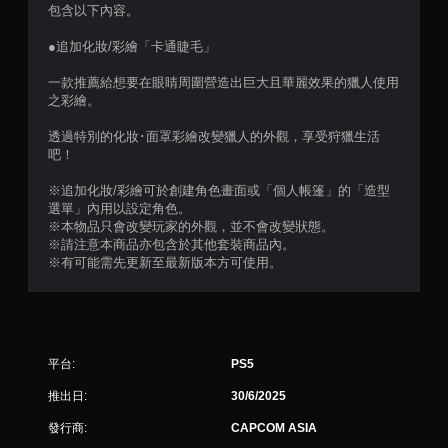
分
包含以下內容。
5
●追加化妝/彩繪「卡通睫毛」
顆
一款推薦給想要在眼睛周圍營造出巨大且華麗效果的獵人使用
之彩繪。
星
透過特別的化妝･面罩彩繪改變獵人的外觀，享受狩獵生活
）
吧！
，
※追加化妝/彩繪可於創建角色畫面或「個人帳篷」的「造型
選單」內用以設定角色。
共
※本物品只會改變玩家的外觀，並不會改變狀態。
※請注意本商品亦包含於其他套裝商品內。
5
※有可能需先更新至最新版本方可使用。
9
則
平台:
PS5
評
推出日:
30/6/2025
分
發行商:
CAPCOM ASIA