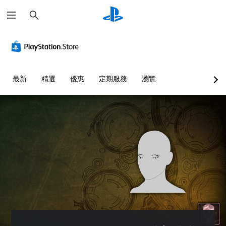
搜
尋
最新
精選
優惠
定期服務
瀏覽