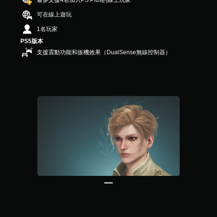
最多支援4名加入PS Plus的線上玩家
共
可在線上遊玩
5
9
1名玩家
則
PS5版本
評
分
支援震動功能和扳機效果（DualSense無線控制器）