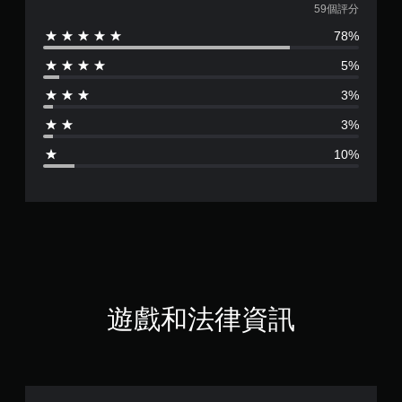
均
59個評分
78%
評
5%
分
3%
為
3%
4
10%
.
3
7
顆
星
遊戲和法律資訊
（
滿