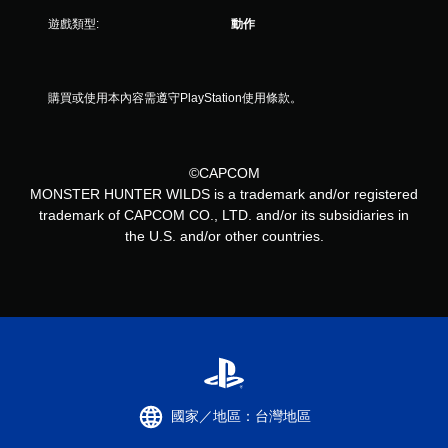
遊戲類型:
動作
購買或使用本內容需遵守PlayStation使用條款。
©CAPCOM
MONSTER HUNTER WILDS is a trademark and/or registered
trademark of CAPCOM CO., LTD. and/or its subsidiaries in
the U.S. and/or other countries.
國家／地區：台灣地區