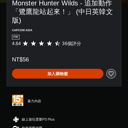
Monster Hunter Wilds - 追加動作
「鷺鷹龍站起來！」 (中日英韓文
版)
CAPCOM ASIA
PS5
4.64
36個評分
平
均
評
NT$56
分
為
4
加入購物籃
.
6
4
顆
星
（
暴力內容
滿
分
5
線上遊玩需要PS Plus
顆
星