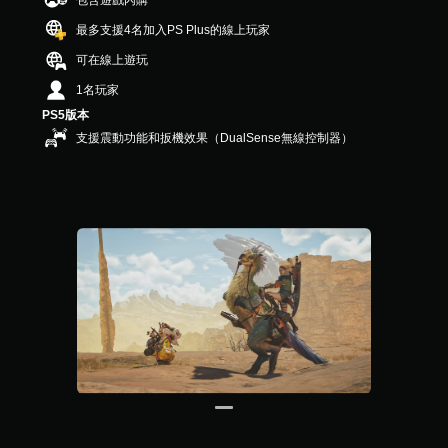
包含遊戲內購
）
，
最多支援4名加入PS Plus的線上玩家
共
可在線上遊玩
3
6
1名玩家
則
PS5版本
評
分
支援震動功能和扳機效果（DualSense無線控制器）