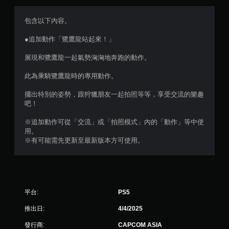
滿
分
包含以下內容。
5
●追加動作「鷺鷹龍站起來！」
顆
展現和鷺鷹龍一起氣勢洶洶地奔跑的動作。
星
此為乘騎鷺鷹龍時的專用動作。
）
擺出特別的姿勢，跟狩獵朋友一起拍照等等，享受交流的樂趣
吧！
，
※追加動作可從「交流」或「拍照模式」內的「動作」等中使
共
用。
※有可能需先更新至最新版本方可使用。
3
6
則
平台:
PS5
評
推出日:
4/4/2025
分
發行商:
CAPCOM ASIA