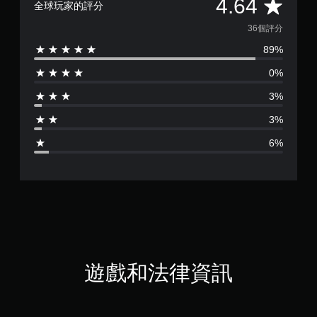
平
4.64
全球玩家的評分
均
36個評分
89%
評
0%
分
3%
為
3%
4
6%
.
6
4
顆
星
遊戲和法律資訊
（