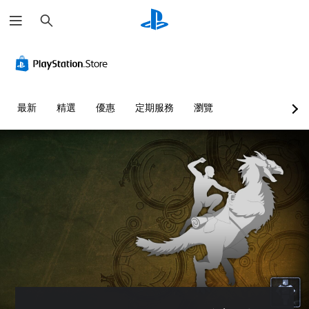
搜
尋
最新
精選
優惠
定期服務
瀏覽