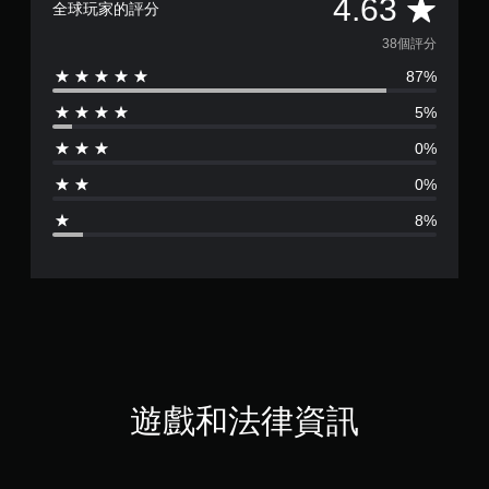
平
4.63
全球玩家的評分
均
38個評分
87%
評
5%
分
0%
為
0%
4
8%
.
6
3
顆
星
遊戲和法律資訊
（