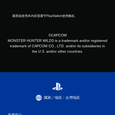
購買或使用本內容需遵守PlayStation使用條款。
©CAPCOM
MONSTER HUNTER WILDS is a trademark and/or registered
trademark of CAPCOM CO., LTD. and/or its subsidiaries in
the U.S. and/or other countries.
國家／地區：台灣地區
支援中心