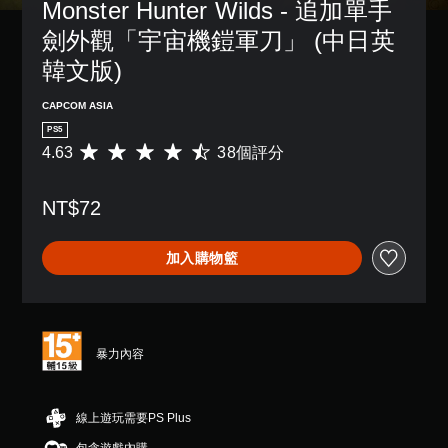
Monster Hunter Wilds - 追加單手
劍外觀「宇宙機鎧軍刀」 (中日英
韓文版)
CAPCOM ASIA
PS5
4.63
38個評分
平
均
評
NT$72
分
為
4
加入購物籃
.
6
3
顆
星
（
暴力內容
滿
分
5
線上遊玩需要PS Plus
顆
星