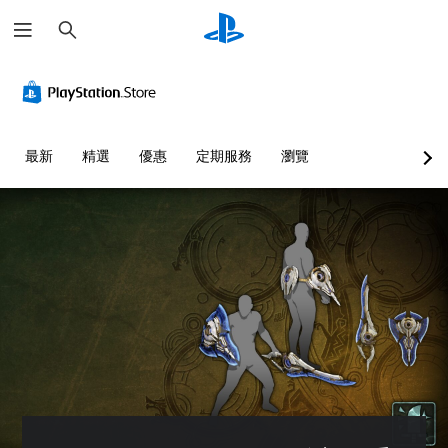
搜
尋
最新
精選
優惠
定期服務
瀏覽