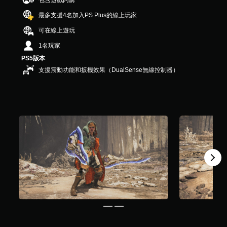
包含遊戲內購
）
，
最多支援4名加入PS Plus的線上玩家
共
可在線上遊玩
3
8
1名玩家
則
PS5版本
評
分
支援震動功能和扳機效果（DualSense無線控制器）