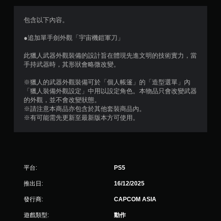
滿
分
包含以下內容。
5
●追加單手劍外觀「宇宙機鎧軍刀」
顆
此獵人武器外觀裝備的設計旨在體現先進文明的技術實力，當
手持武器時，其形狀會略微改變。
星
※獵人的武器外觀裝備可於「個人帳篷」的「造型選單」內
）
「獵人裝備外觀設定」中用以設定角色。本物品只會改變武器
的外觀，並不會改變狀態。
，
※請注意本商品亦包含於其他套裝商品內。
※有可能需先更新至最新版本方可使用。
共
3
8
平台:
PS5
則
推出日:
16/12/2025
評
發行商:
CAPCOM ASIA
遊戲類型:
動作
分