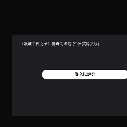
）
，
共
3
4
則
評
分
《漫威午夜之子》傳奇高級包 (中日英韓文版)
登入以評分