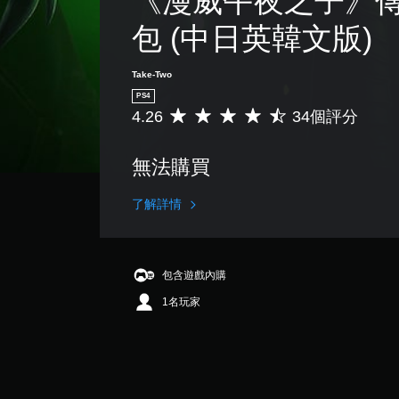
《漫威午夜之子》
包 (中日英韓文版)
Take-Two
PS4
4.26
34個評分
平
均
評
無法購買
分
為
4
了解詳情
.
2
6
顆
包含遊戲內購
星
1名玩家
（
滿
分
5
顆
星