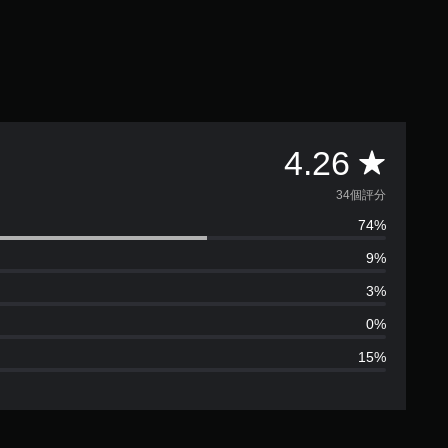
平
4.26
均
34個評分
74%
評
9%
分
3%
為
0%
15%
4
.