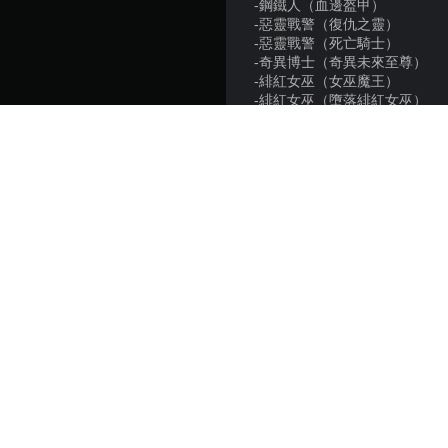
-鋼鐵人（血邊盔甲）
-惡靈戰警（復仇之靈）
-惡靈戰警（死亡騎士）
-奇異博士（奇異未來至尊）
-緋紅女巫（女巫魔王）
-緋紅女巫（墮落緋紅女巫）
-蜘蛛人（共生體盔甲）
-蜘蛛人（惡魔蜘蛛）
-浩克（墮落浩克）
-浩克（大師）
平台:
推出日:
發行商:
遊戲類型: