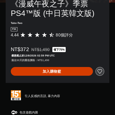
《漫威午夜之子》季票
PS4™版 (中日英韓文版)
Take-Two
PS4
4.44
80個評分
平
均
評
NT$372
分
NT$1,490
省下75%
折扣前原價為NT$1,490
為
優惠截止於12/8/2026 02:59 PM UTC
4
過去30天的最低價格：NT$1,490
.
4
加入購物籃
4
顆
星
（
滿
分
引人反感的言語, 暴力內容
5
顆
星
包含遊戲內購
）