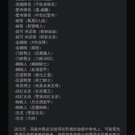
8
-美國隊長（守衛者隊長）
-驚奇隊長（邁-威爾）
0
-驚奇隊長（中世紀驚奇）
-秘客（鳳凰5人組）
則
-秘客（新變種人）
-妮可·米諾魯（格林妹妹）
-妮可·米諾魯（暗影女巫）
評
-金鋼狼（X特攻隊）
-金鋼狼（羅根）
分
-刀鋒戰士（惡魔獵人）
-刀鋒戰士（刀鋒1602）
-鋼鐵人（鋼鐵騎士）
-鋼鐵人（血邊盔甲）
-惡靈戰警（復仇之靈）
-惡靈戰警（死亡騎士）
-奇異博士（奇異未來至尊）
-緋紅女巫（女巫魔王）
-緋紅女巫（墮落緋紅女巫）
-蜘蛛人（共生體盔甲）
-蜘蛛人（惡魔蜘蛛）
-浩克（墮落浩克）
-浩克（大師）
請注意：高級外觀必須使用在對應的遊戲中角色上。可能需先
透過玩遊戲來解鎖角色。遊戲發售後推出的季票內容將在推出