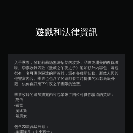
4
顆
星
遊戲和法律資訊
（
滿
分
入手季票，發動莉莉絲無法招架的攻勢，品嚐更甜美的復仇滋
味。季票收錄四款《漫威之午夜之子》追加額外內容包，每包
5
都有一名可供你驅遣的新英雄，還有各種新任務、新敵人與其
他豐富內容。季票也包含了於遊戲發售時提供的23款高級外
顆
觀，供你自訂麾下午夜之子團隊的造型。
星
季票收錄的追加擴充內容包帶來了四位可供你驅遣的英雄：
-死侍
）
-猛毒
-魔比斯
，
-暴風女
共
包含23款高級外觀：
-美國隊長（未來戰士）