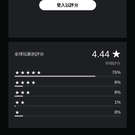
登入以評分
平
4.44
全球玩家的評分
均
80個評分
76%
評
8%
分
8%
為
1%
4
8%
.
4