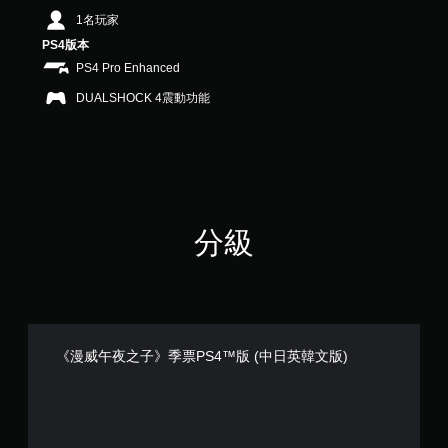
，
1名玩家
共
PS4版本
8
0
PS4 Pro Enhanced
則
DUALSHOCK 4震動功能
評
分
分級
《漫威午夜之子》季票PS4™版 (中日英韓文版)