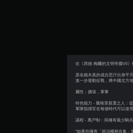
在《席德·梅爾的文明帝國VII
原名鐵木真的成吉思汗出身平
進一步發動征戰，將中國北方
屬性：擴張，軍事
特色能力 - 騰格里親選之人
軍隊指揮官在每個時代可以使
議程 - 萬戶制：與擁有最少
*如果你擁有「統治權柄合集」