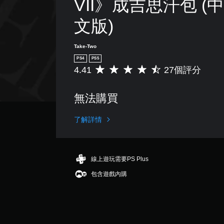
VII》成吉思汗包 (
文版)
Take-Two
PS4
PS5
4.41
27個評分
平
均
評
無法購買
分
為
4
了解詳情
.
4
1
顆
線上遊玩需要PS Plus
星
包含遊戲內購
（
滿
分
5
顆
星