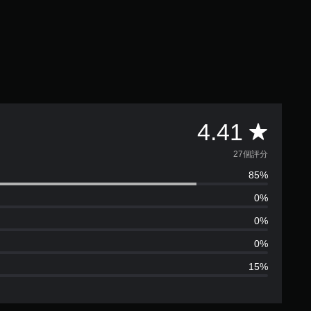
平
4.41
均
27個評分
85%
評
0%
分
0%
為
0%
15%
4
.