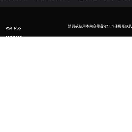
購買或使用本內容需遵守SEN使用條款
PS4, PS5
22/7/2025
Take-Two
戰略
ivilization、Civilization、Civ、2K、Firaxis Games、Take-Two Interacti
標。其他所有標記和商標皆為其各自所有者的財產。保留所有權利。
ftware Terms of Service (ToS) in game and at www.take2games.com/leg
unlockable/downloadable/online & bonus content/services/functions/mult
nimum age varies). See www.take2games.com/legal and www.take2games.c
lable to all users or at all times, and may be terminated, modified, or 