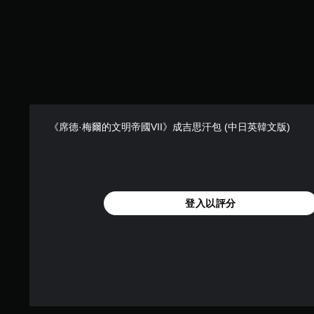
）
，
共
2
7
則
評
分
《席德·梅爾的文明帝國VII》成吉思汗包 (中日英韓文版)
登入以評分