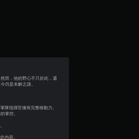
4
1
顆
星
（
滿
。然而，他的野心不只於此，還
至今仍是未解之謎。
分
5
的軍隊指揮官擁有完整移動力。
顆
你的掌控。
星
係。
有此內容。