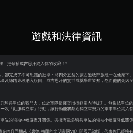
遊戲和法律資訊
》裡，把領袖成吉思汗納入你的收藏！*
凡，卻完成了不可思議的壯舉：將四分五裂的蒙古遊牧部族統一在他麾下
地區及絲路東段納入版圖。成吉思汗的驚世成就舉世皆知，然而他的死因
：提升騎兵單位的戰鬥力，位於軍隊指揮官指揮範圍內時提升。無集結單位
用一次「勸服獨立軍」行動，該行動能將鄰近獨立軍勢力的軍事單位納入
騎兵單位的領袖中幅度提升關係。與擁有最多騎兵單位的領袖小幅度降低關
擴充內容同梱或《席德·梅爾的文明帝國VII》開國元勛版，代表你已經擁