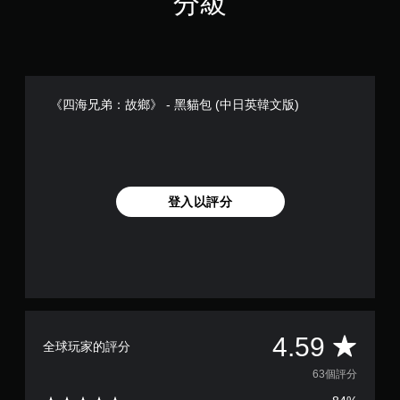
分級
《四海兄弟：故鄉》 - 黑貓包 (中日英韓文版)
登入以評分
平
4.59
全球玩家的評分
均
63個評分