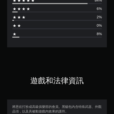
84%
評
6%
分
2%
為
0%
4
8%
.
5
9
顆
星
遊戲和法律資訊
（
滿
分
將恩佐打扮成高級俱樂部的會員。黑貓包內含特殊武器、外觀
品項，以及具被動遊戲內效果的護符。