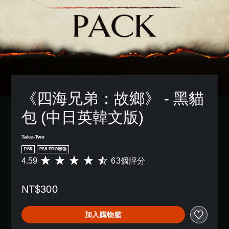
《四海兄弟：故鄉》 - 黑貓
包 (中日英韓文版)
Take-Two
PS5
PS5 PRO增強
4.59
63個評分
平
均
評
NT$300
分
為
4
加入購物籃
.
5