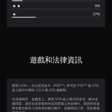
為
0%
3
27%
.
6
1
顆
星
遊戲和法律資訊
（
滿
分
購買 GTA+：大白鯊現金卡（PS5™）即可於 PS5™ 版 GTA
線上模式中獲得 172.5 萬 GTA 遊戲幣。
5
在這個城市，金錢至上。購買 GTA 線上模式現金包，解決金
顆
錢問題，讓您在洛聖都和布雷恩郡隨心所欲橫行。購買的現金
將全數自動存入您角色的銀行帳戶。花錢時請三思，現金救急