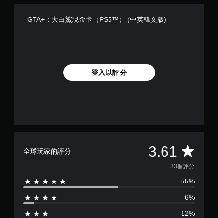
GTA+：大白鯊現金卡（PS5™） (中英韓文版)
登入以評分
平
3.61
全球玩家的評分
均
33個評分
55%
評
6%
分
12%