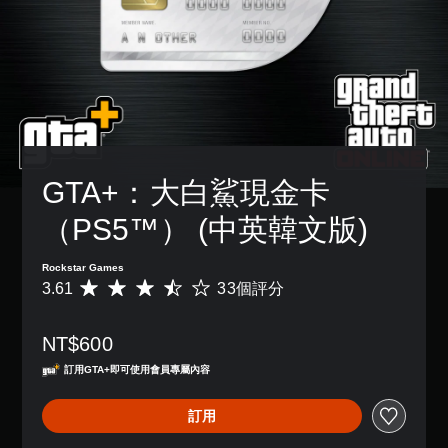
GTA+：大白鯊現金卡
（PS5™） (中英韓文版)
Rockstar Games
3.61
33個評分
平
均
評
NT$600
分
為
訂用GTA+即可使用會員專屬內容
3
.
訂用
6
1