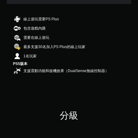
顆
星
（
滿
線上遊玩需要PS Plus
分
包含遊戲內購
5
顆
需要在線上遊玩
星
）
最多支援30名加入PS Plus的線上玩家
，
1名玩家
共
3
PS5版本
3
支援震動功能和扳機效果（DualSense無線控制器）
則
評
分
分級