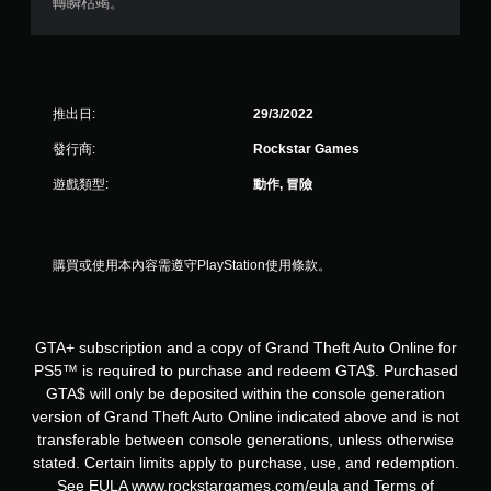
星
轉瞬枯竭。
）
，
推出日:
29/3/2022
共
發行商:
Rockstar Games
3
遊戲類型:
動作, 冒險
3
則
購買或使用本內容需遵守PlayStation使用條款。
評
分
GTA+ subscription and a copy of Grand Theft Auto Online for
PS5™ is required to purchase and redeem GTA$. Purchased
GTA$ will only be deposited within the console generation
version of Grand Theft Auto Online indicated above and is not
transferable between console generations, unless otherwise
stated. Certain limits apply to purchase, use, and redemption.
See EULA www.rockstargames.com/eula and Terms of