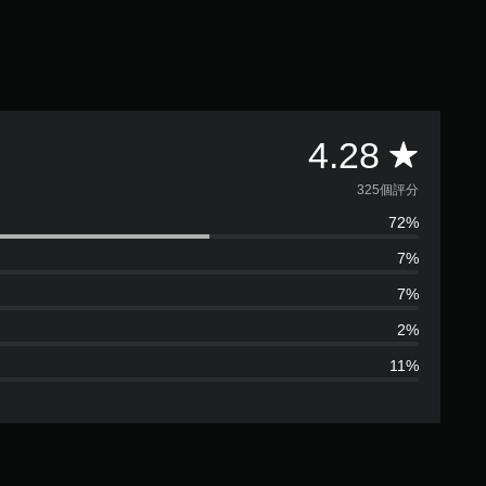
平
4.28
均
325個評分
72%
評
7%
分
7%
為
2%
11%
4
.
2