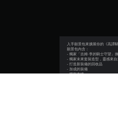
入手願景包來擴展你的《高譚
願景包內含：
- 獨家「吉姆·李的騎士守望」
- 獨家未來套裝造型，靈感來
- 打造新裝備的回收品
- 加成的裝備
- 獨家表情
- 3種獨家套裝配色
• 終極病態
• 色度冰霜
• 致瘋人院
騎士鋒從磨礪出，傳奇皆自高