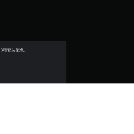
8
顆
星
（
3種套裝配色。
滿
分
5
顆
星
）