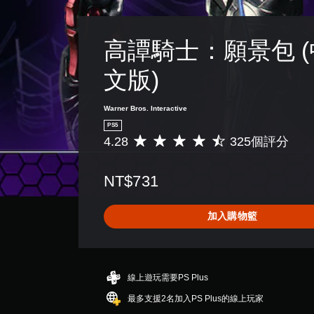
高譚騎士：願景包 
文版)
Warner Bros. Interactive
PS5
4.28
325個評分
平
均
評
NT$731
分
為
4
加入購物籃
.
2
8
顆
星
線上遊玩需要PS Plus
（
最多支援2名加入PS Plus的線上玩家
滿