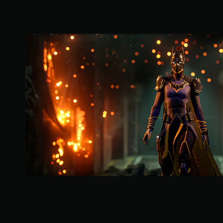
分
5
顆
星
）
，
共
3
2
5
則
評
分