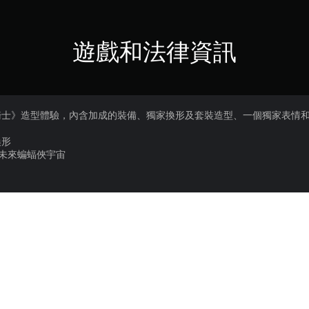
遊戲和法律資訊
騎士》造型體驗，內含加成的裝備、獨家換形及套裝造型、一個獨家表情和
換形
自未來蝙蝠俠宇宙
譚來。