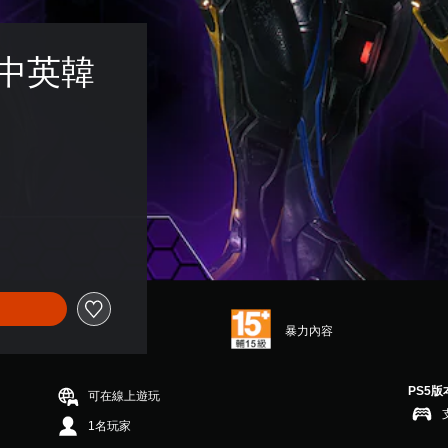
(中英韓
暴力內容
PS5版
可在線上遊玩
1名玩家