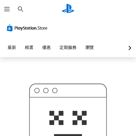
搜
這
尋
可
能
不
是
您
要
找
的
最新
精選
優惠
定期服務
瀏覽
…
…