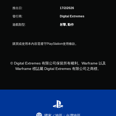
以
推出日:
17/2/2026
在
不
發行商:
Digital Extremes
開
啟
遊戲類型:
射擊, 動作
控
制
器
震
購買或使用本內容需遵守PlayStation使用條款。
動
/
觸
覺
© Digital Extremes 有限公司保留所有權利。Warframe 以及
回
Warframe 標誌屬 Digital Extremes 有限公司之商標。
饋
的
情
況
下
，
遊
玩
遊
戲
國家／地區：台灣地區
。