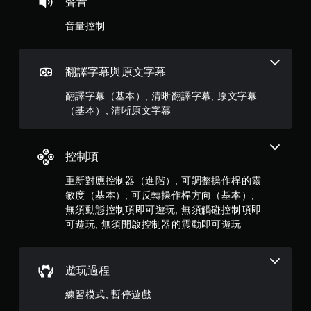
聲音
無
須
音量控制
觸
碰
控
翻譯字幕與原文字幕
制
項
翻譯字幕（基本）, 清晰翻譯字幕, 原文字幕
即
（基本）, 清晰原文字幕
可
遊
玩
控制項
您
無
重新對應控制器（進階）, 可調整操作桿的靈
需
敏度（基本）, 可反轉操作桿方向（基本）,
使
無須動態控制項即可遊玩, 無須觸碰控制項即
用
可遊玩, 無須開啟控制器的震動即可遊玩
觸
碰
控
制
遊玩過程
項
，
練習模式, 暫停遊戲
即