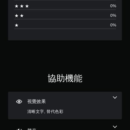
字
項
0%
幕
即
的
0%
可
呈
遊
現
0%
玩
方
式
您
使
無
其
需
更
使
輕
用
鬆
動
易
態
讀
控
協助機能
。
制
項
即
可
遊
視覺效果
玩
遊
清晰文字, 替代色彩
戲
。