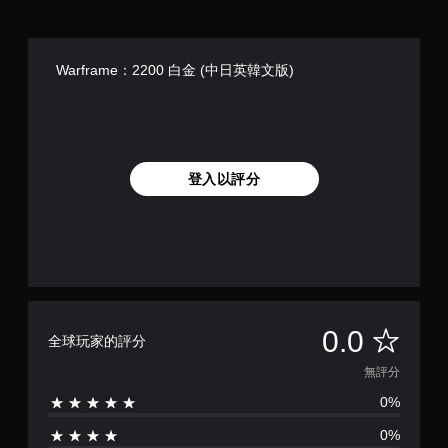
本
辨
玩
）
。
過
系
程
統
Warframe：2200 白金 (中日英韓文版)
中
提
重
供
要
一
聲
些
音
反
的
轉
登入以評分
原
操
文
作
字
桿
幕
的
。
選
項
清
。
晰
無
0.0
原
全球玩家的評分
無
文
須
評
無評分
字
動
幕
0%
分
態
原
控
0%
文
制