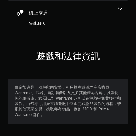
可
遊
玩
線上溝通
遊
戲
快速聊天
。
無
須
遊戲和法律資訊
開
啟
控
制
器
的
白金幣這是一種遊戲內貨幣，可用於在遊戲內商店購買
震
Warframe、武器、自訂裝飾以及更多其他精彩內容，以強化
動
你的軍械庫。武器以及 Warframe 亦可以在遊戲中免費獲得和
即
製作。白幣亦可用於在鑄造廠中立即完成物品製作的過程，或
跟其他玩家交易，換取稀有物品，例如 MOD 和 Prime
可
Warframe 部件。
遊
玩
您
可