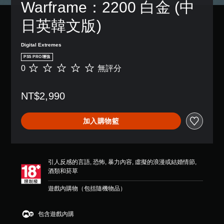
Warframe：2200 白金 (中
故
制
方
，
，
事
項
式
以
以
日英韓文版)
和
。
使
便
便
主
其
練
更
要
更
習
輕
Digital Extremes
可
角
輕
如
鬆
色
調
PS5 PRO增強
鬆
何
地
。
0
無評分
整
無
易
遊
與
評
操
讀
玩
其
分
作
。
清
。
他
NT$2,990
桿
玩
晰
的
家
翻
替
暫
進
靈
譯
加入購物籃
代
停
行
敏
字
色
遊
溝
度
幕
彩
戲
通
（
翻
。
您
您
基
譯
引人反感的言語, 恐怖, 暴力內容, 虛擬的浪漫或結婚情節,
無
可
本
字
酒類和菸草
須
在
）
幕
依
遊
遊戲內購物（包括隨機物品）
的
系
賴
玩
呈
統
顏
過
現
提
色
程
包含遊戲內購
方
供
來
或