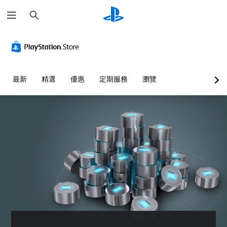
搜
尋
清
音
翻
重
練
快
晰
量
譯
新
習
速
文
控
字
對
模
聊
字
制
幕
應
式
天
（
控
選
您
您
您
最新
精選
優惠
定期服務
瀏覽
基
制
單
可
可
可
本
器
和
將
在
傳
抬
單
）
（
遊
送
頭
一
戲
或
進
遊
顯
聲
中
接
階
戲
示
音
存
收
）
中
器
的
取
預
的
您
(
音
一
設
翻
可
H
量
個
的
譯
完
U
調
不
字
字
全
D
低
記
詞
幕
自
)
和
錄
、
僅
訂
文
靜
結
片
限
遊
字
音
果
語
於
戲
的
。
的
或
主
的
呈
環
圖
要
控
現
境
示