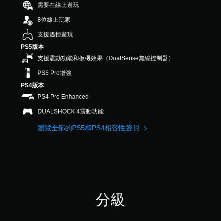
式
一
遊
動
需要在線上遊玩
使
些
玩
畫
其
8位線上玩家
操
遊
播
更
作
戲
放
支援遙控遊玩
輕
桿
，
期
鬆
PS5版本
靈
或
間
易
敏
是
，
支援震動功能和扳機效果（DualSense無線控制器）
讀
度
可
隨
。
PS5 Pro增強
的
透
時
選
過
暫
PS4版本
項
變
停
原
PS4 Pro Enhanced
。
更
遊
文
重
戲
DUALSHOCK 4震動功能
字
要
（
可
幕
瀏覽全部的PS5和PS4相容性聲明
的
僅
反
（
顏
限
轉
基
色
離
操
本
，
線
作
更
）
遊
輕
桿
玩
遊
易
）
方
戲
地
。
向
僅
分級
進
（
提
行
供
基
分
遊