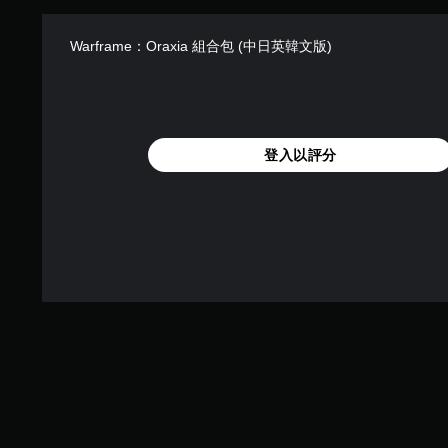
即
可
遊
Warframe：Oraxia 組合包 (中日英韓文版)
玩
遊
戲
。
登入以評分
無
須
觸
碰
控
制
項
即
可
遊
玩
您
無