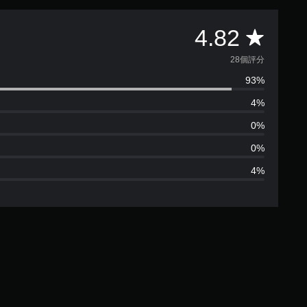
平
4.82
均
28個評分
93%
評
4%
分
0%
為
0%
4%
4
.
8
2
顆