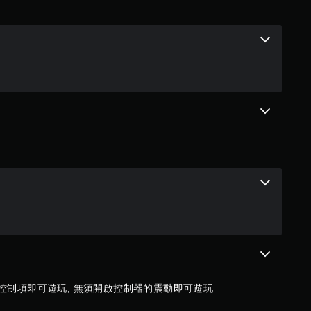
星
（
滿
分
5
顆
星
）
，
共
碰控制項即可遊玩, 無須開啟控制器的震動即可遊玩
2