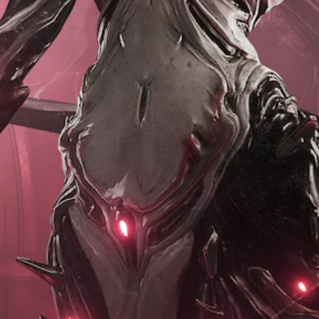
呈
顏
過
統
現
色
程
提
方
來
或
供
式
遊
動
一
使
玩
畫
些
其
遊
播
操
更
戲
放
作
輕
，
期
桿
鬆
或
間
靈
易
是
，
敏
讀
可
隨
度
。
透
時
的
過
暫
選
變
停
原
項
更
遊
文
。
重
戲
字
要
（
幕
的
僅
可
顏
限
（
反
色
離
基
轉
，
線
本
操
更
遊
）
作
輕
玩
桿
易
遊
）