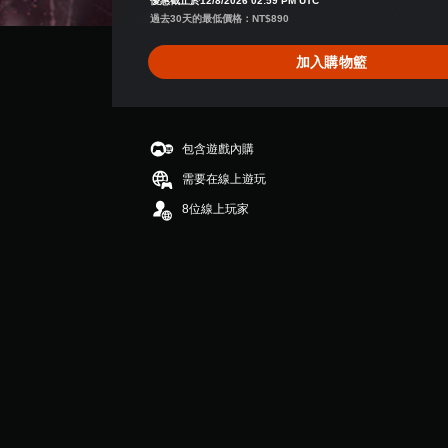
優惠截止於12/8/2026 02:59 PM UTC
4
無
文
過去30天的最低價格：NT$890
.
須
字
8
動
加入購物籃
幕
2
態
原
顆
控
文
星
制
字
（
幕
項
滿
包含遊戲內購
的
分
即
需要在線上遊玩
呈
5
可
現
顆
8位線上玩家
遊
方
星
玩
式
）
使
，
您
其
共
無
更
2
需
輕
8
使
鬆
則
用
易
評
動
讀
分
態
。
控
制
項