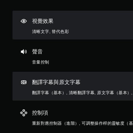
需
使
用
觸
視覺效果
碰
控
清晰文字, 替代色彩
制
項
，
聲音
即
可
音量控制
遊
玩
遊
戲
翻譯字幕與原文字幕
。
翻譯字幕（基本）, 清晰翻譯字幕, 原文字幕（基本）
無
須
控制項
開
啟
重新對應控制器（進階）, 可調整操作桿的靈敏度（基
控