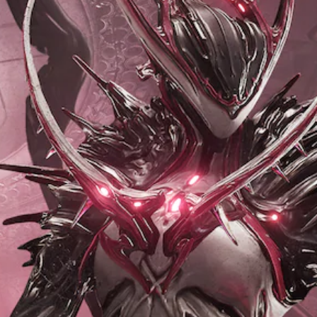
呈
環
圖
的
要
現
境
示
控
故
方
，
，
制
事
式
以
以
項
和
使
便
便
。
主
其
練
更
要
更
習
輕
可
角
輕
如
鬆
色
調
鬆
何
地
。
整
易
遊
與
讀
玩
其
操
。
。
他
清
作
玩
晰
桿
家
翻
替
暫
的
進
譯
代
停
靈
行
字
色
遊
敏
溝
幕
彩
戲
度
通
。
（
翻
您
您
基
譯
無
可
字
須
在
本
幕
依
遊
）
的
賴
玩
系