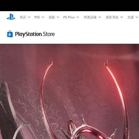
商店
PS5
遊戲
PS Plus
周邊設備
最新消息
支援
清
音
翻
重
練
快
晰
量
譯
新
習
速
文
控
字
對
模
聊
字
制
幕
應
式
天
（
控
選
您
您
您
基
制
單
可
可
可
和
將
本
器
在
傳
抬
單
遊
送
）
（
頭
一
戲
或
進
遊
顯
聲
中
接
階
戲
示
音
存
收
中
）
器
的
取
預
的
(
音
一
設
您
翻
H
量
個
的
可
譯
U
調
不
字
完
字
D
低
記
詞
全
幕
)
和
錄
、
自
僅
文
靜
結
片
訂
限
字
音
果
語
遊
於
的
。
的
或
戲
主