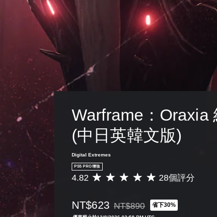
地
戲
。
方
進
僅
向
行
提
（
分
供
基
辨
遊
本
。
玩
）
過
程
系
中
統
重
提
要
供
聲
Warframe：Oraxi
一
音
些
的
反
(中日英韓文版)
原
轉
文
操
字
Digital Extremes
作
幕
桿
PS5 PRO增強
。
的
4.82
28個評分
平
選
均
項
清
評
。
NT$623
晰
NT$890
省下30%
分
折扣前原價為NT$890
原
為