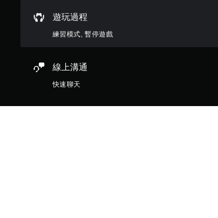
制
器
遊玩過程
的
震
練習模式, 暫停遊戲
動
即
可
線上溝通
遊
快速聊天
玩
您
可
以
在
不
開
啟
控
制
器
"使用全新的 Oraxia 組合
震
動
此組合包包含：
/