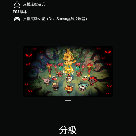
，
支援遙控遊玩
共
PS5版本
4
支援震動功能（DualSense無線控制器）
1
則
評
分
分級