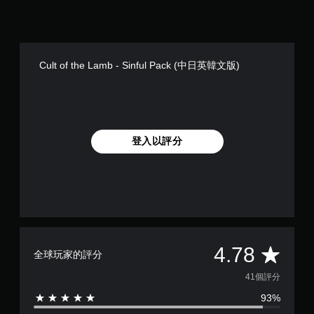
Cult of the Lamb - Sinful Pack (中日英韓文版)
登入以評分
平
4.78
全球玩家的評分
均
41個評分
93%
評