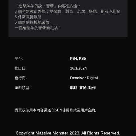
顆
「進擊羔羊傳說：罪孽」內容包內含：
5 個全新教徒外觀：雙髻鮫、瓢蟲、老虎、駱馬、斯芬克斯貓
星
6 件新教徒服裝
6 個新的根據地裝飾
）
一套給聖羊的罪孽新毛紡！
，
共
平台:
PS4, PS5
4
推出日:
16/1/2024
1
發行商:
Devolver Digital
則
遊戲類型:
戰略, 冒險, 動作
評
分
購買或使用本內容需遵守SEN使用條款及用戶合約。
Copyright Massive Monster 2023. All Rights Reserved.