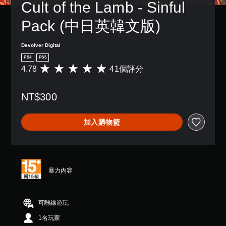
Cult of the Lamb - Sinful 
Pack (中日英韓文版)
Devolver Digital
PS4
PS5
4.78
41個評分
平
均
評
NT$300
分
為
4
加入購物籃
.
7
8
顆
星
（
暴力內容
滿
分
5
可離線遊玩
顆
星
1名玩家
）