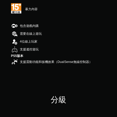
星
（
暴力內容
滿
分
5
顆
包含遊戲內購
星
需要在線上遊玩
）
，
4位線上玩家
共
3
支援遙控遊玩
則
PS5版本
評
支援震動功能和扳機效果（DualSense無線控制器）
分
分級