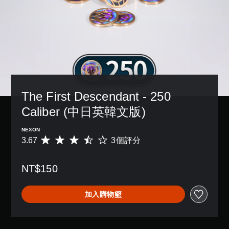
The First Descendant - 250 
Caliber (中日英韓文版)
NEXON
3.67
3個評分
平
均
評
NT$150
分
為
3
加入購物籃
.
6
7
顆