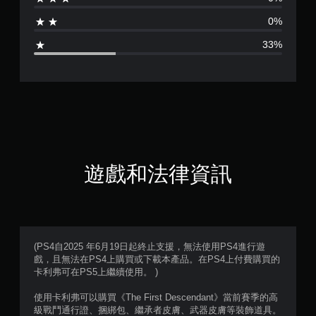
為
0%
3
33%
.
6
7
顆
星
遊戲和法律資訊
（
滿
分
(PS4自2025 年6月19日起終止支援，無法使用PS4進行遊
戲，且無法在PS4上購買或下載本產品。在PS4上付費購買的
5
卡利弗可在PS5上繼續使用。 )
顆
使用卡利弗可以購買《The First Descendant》當前賽季的高
級戰鬥通行證、捆綁包、繼承者皮膚、武器皮膚等裝飾道具。