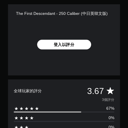
The First Descendant - 250 Caliber (中日英韓文版)
登入以評分
平
3.67
全球玩家的評分
均
3個評分
67%
評
0%
分
0%