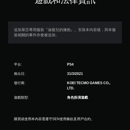
（
滿
分
追加萊莎專用服裝『迪薇兒的擁抱』。安裝本內容後，與本服
裝相關的事件亦會被追加。
5
顆
星
平台:
PS4
）
推出日:
31/3/2021
，
發行商:
KOEI TECMO GAMES CO.,
LTD.
共
遊戲類型:
角色扮演遊戲
1
9
購買或使用本內容需遵守SEN使用條款及用戶合約。
3