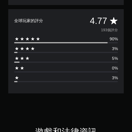
平
4.77
全球玩家的評分
均
193個評分
90%
評
3%
分
5%
為
0%
4
3%
.
7
7
顆
星
遊戲和法律資訊