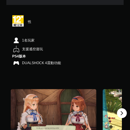
7
顆
星
（
性
滿
分
5
顆
1名玩家
星
支援遙控遊玩
）
，
PS4版本
共
DUALSHOCK 4震動功能
1
9
3
則
評
分