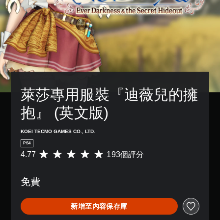
萊莎專用服裝『迪薇兒的擁
抱』 (英文版)
KOEI TECMO GAMES CO., LTD.
PS4
4.77
193個評分
平
均
評
免費
分
為
4
新增至內容保存庫
.
7