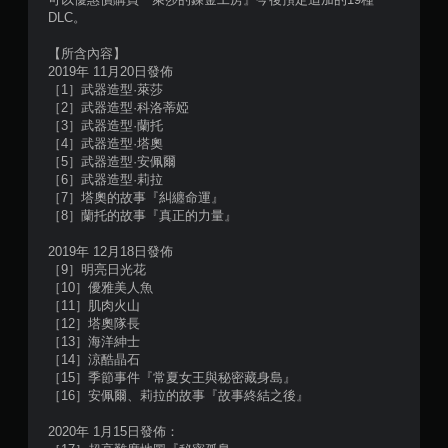
3
DLC。
則
【所含內容】
評
2019年 11月20日發佈
［1］武器造型·萊莎
分
［2］武器造型·科洛蒂婭
［3］武器造型·蘭托
［4］武器造型·塔奧
［5］武器造型·安佩爾
［6］武器造型·莉拉
［7］塔奧的故事『糾纏命運』
［8］蘭托的故事『真正的力量』
2019年 12月18日發佈
［9］明亮日光花
［10］優雅美人魚
［11］肌肉火山
［12］塔奧隊長
［13］海洋紳士
［14］涼酷晶石
［15］季節事件『常夏女王與秘密藏身島』
［16］安佩爾、莉拉的故事『故事終結之後』
2020年 1月15日發佈：