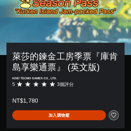
萊莎的鍊金工房季票『庫肯
島享樂通票』 (英文版)
KOEI TECMO GAMES CO., LTD.
5
3個評分
平
均
評
NT$1,780
分
為
5
加入購物籃
顆
星
（