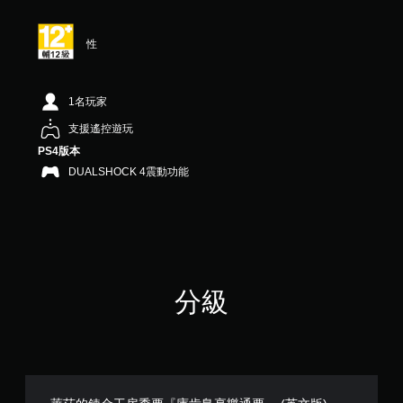
滿
分
5
性
顆
星
）
，
1名玩家
共
支援遙控遊玩
3
則
PS4版本
評
DUALSHOCK 4震動功能
分
分級