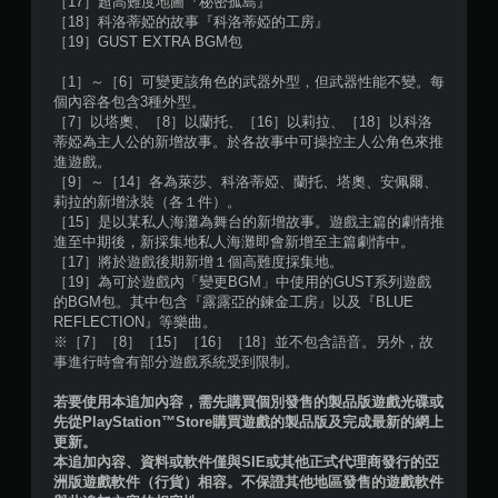
［17］超高難度地圖『秘密孤島』
［18］科洛蒂婭的故事『科洛蒂婭的工房』
［19］GUST EXTRA BGM包
［1］～［6］可變更該角色的武器外型，但武器性能不變。每
個內容各包含3種外型。
［7］以塔奧、［8］以蘭托、［16］以莉拉、［18］以科洛
蒂婭為主人公的新增故事。於各故事中可操控主人公角色來推
進遊戲。
［9］～［14］各為萊莎、科洛蒂婭、蘭托、塔奧、安佩爾、
莉拉的新增泳裝（各１件）。
［15］是以某私人海灘為舞台的新增故事。遊戲主篇的劇情推
進至中期後，新採集地私人海灘即會新增至主篇劇情中。
［17］將於遊戲後期新增１個高難度採集地。
［19］為可於遊戲內「變更BGM」中使用的GUST系列遊戲
的BGM包。其中包含『露露亞的鍊金工房』以及『BLUE
REFLECTION』等樂曲。
※［7］［8］［15］［16］［18］並不包含語音。另外，故
事進行時會有部分遊戲系統受到限制。
若要使用本追加內容，需先購買個別發售的製品版遊戲光碟或
先從PlayStation™Store購買遊戲的製品版及完成最新的網上
更新。
本追加內容、資料或軟件僅與SIE或其他正式代理商發行的亞
洲版遊戲軟件（行貨）相容。不保證其他地區發售的遊戲軟件