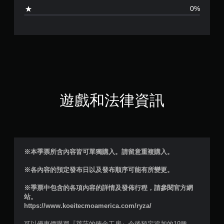
5
0%
顆
星
（
滿
分
遊戲和法律資訊
5
顆
星
※本季票所含內容皆可單獨購入。請留意重複購入。
）
※各內容的預定發布日以及發布順序可能有所變更。
，
※季票中包含的各項內容的詳情及發佈行程，請參閱官方網
站。
共
https://www.koeitecmoamerica.com/ryza/
可以優惠價購買『萊莎的鍊金工房』今後預定追加的19種