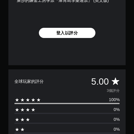
萊莎的鍊金工房季票『庫肯島享樂通票』 (英文版)
登入以評分
平
5.00
全球玩家的評分
均
3個評分
100%
評
0%
分
0%
為
0%