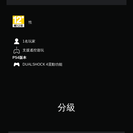
（
滿
分
5
性
顆
星
）
，
1名玩家
共
支援遙控遊玩
1
則
PS4版本
評
DUALSHOCK 4震動功能
分
分級