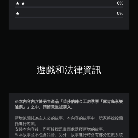
0%
1
0%
顆
星
（
滿
分
遊戲和法律資訊
5
顆
星
※本內容內含於另售產品「萊莎的鍊金工房季票『庫肯島享樂
通票』」之中。請留意重複購入。
）
新增以蘭托為主人公的故事。本內容的故事中，玩家將操控蘭
，
托進行遊戲。
安裝本內容後，即可於標題畫面處選擇新增的故事。
共
※本故事並不包含語音。另外，故事進行時會有部分遊戲系統