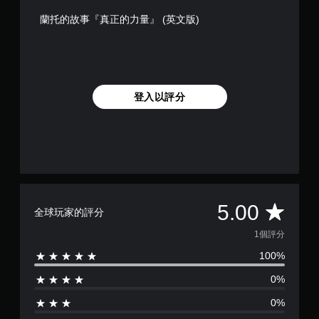
蘭托的故事『真正的力量』 (英文版)
登入以評分
平
5.00
全球玩家的評分
均
1個評分
100%
評
0%
分
0%
為