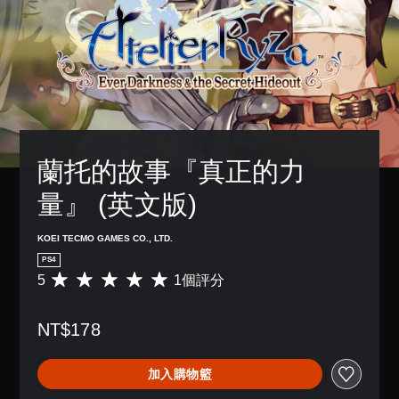
蘭托的故事『真正的力
量』 (英文版)
KOEI TECMO GAMES CO., LTD.
PS4
5
1個評分
平
均
評
NT$178
分
為
5
加入購物籃
顆
星