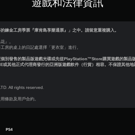
遊戲和法律資訊
莎的鍊金工房季票『庫肯島享樂通票』」之中。請留意重複購入。
光花』。
莎工房的桌上的日記處選擇「更衣室」進行。
別發售的製品版遊戲光碟或先從PlayStation™Store購買遊戲的製
IE或其他正式代理商發行的亞洲版遊戲軟件（行貨）相容。不保證其他
 All rights reserved.
使用條款及用戶合約。
PS4