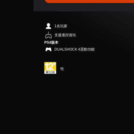
.
6
7
顆
星
1名玩家
（
滿
支援遙控遊玩
分
PS4版本
5
DUALSHOCK 4震動功能
顆
星
）
，
性
共
6
則
評
分