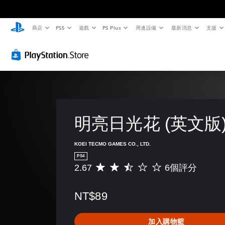
商店
PS5
遊戲
PS Plus
周邊設備
最新消息
支援
明亮日光花 (英文版
KOEI TECMO GAMES CO., LTD.
PS4
2.67
6個評分
平
均
評
NT$89
分
為
2
加入購物籃