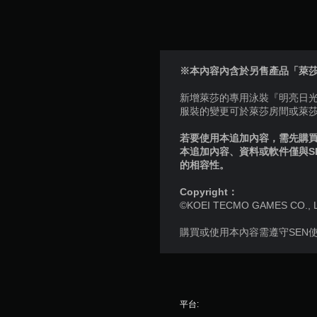
※本內容內含於另售產品「萊
新增萊莎的專用泳裝『明亮日
服裝的變更可於萊莎房間或萊
若要使用本追加內容，需先購買個
本追加內容、資料或軟件僅與S
的相容性。
Copyright：
©KOEI TECMO GAMES CO., LTD.
購買或使用本內容需遵守SEN
平台: