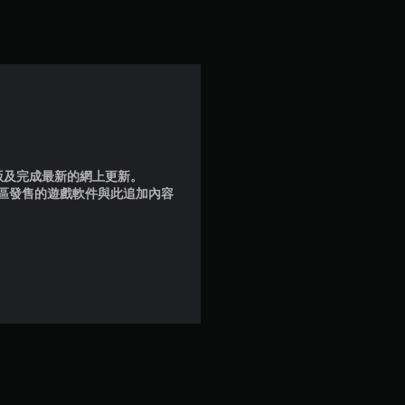
顆
星
（
滿
分
品版及完成最新的網上更新。
5
地區發售的遊戲軟件與此追加內容
顆
星
）
，
共