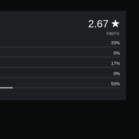
平
2.67
均
6個評分
33%
評
0%
分
17%
為
0%
50%
2
.
6
7