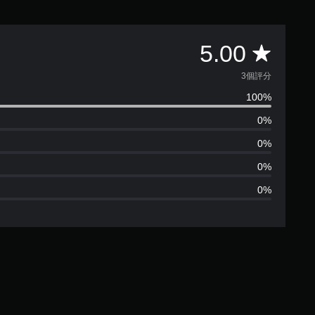
平
5.00
均
3個評分
100%
評
0%
分
0%
為
0%
0%
5
顆
星
（