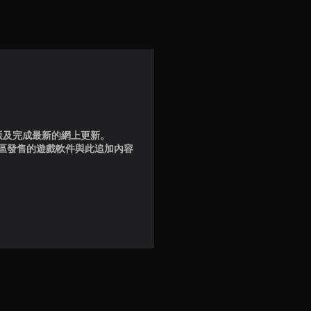
滿
分
5
顆
星
品版及完成最新的網上更新。
）
地區發售的遊戲軟件與此追加內容
，
共
3
則
評