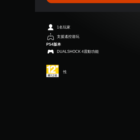
顆
星
（
滿
分
1名玩家
5
顆
支援遙控遊玩
星
PS4版本
）
DUALSHOCK 4震動功能
，
共
3
則
性
評
分