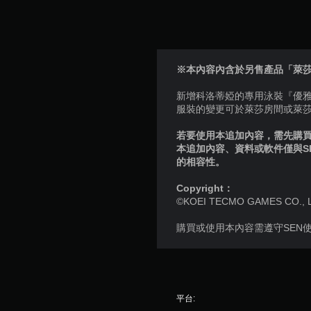
※本內容內含於另售產品「萊
新增科洛蒂婭的專用泳裝『優
服裝的變更可於萊莎房間或萊
若要使用本追加內容，需先購買個
本追加內容、資料或軟件僅與S
的相容性。
Copyright：
©KOEI TECMO GAMES CO., LTD.
購買或使用本內容需遵守SEN
平台: