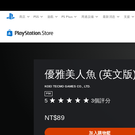
商店
PS5
遊戲
PS Plus
周邊設備
最新消息
支援
優雅美人魚 (英文版
KOEI TECMO GAMES CO., LTD.
PS4
5
3個評分
平
均
評
NT$89
分
為
5
加入購物籃