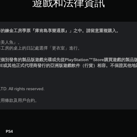
遊戲和法律資訊
莎的鍊金工房季票『庫肯島享樂通票』」之中。請留意重複購入。
雅美人魚』。
莎工房的桌上的日記處選擇「更衣室」進行。
別發售的製品版遊戲光碟或先從PlayStation™Store購買遊戲的製
IE或其他正式代理商發行的亞洲版遊戲軟件（行貨）相容。不保證其他
 All rights reserved.
使用條款及用戶合約。
PS4