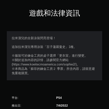
滿
分
遊戲和法律資訊
5
顆
星
拉米潔兒的全新泳裝閃亮登場！
）
追加拉米潔兒專用泳裝「百子蓮羅曼史」1種。
，
※服裝可於鍊金工房的桌子選擇「更衣室」進行變更。
※關於追加內容的詳情，請參閱官方網站
共
(https://www.koeitecmoamerica.com/sophie2/)。
※本商品為「蘇菲的鍊金工房２ 季票」所含內容，請留意避
7
免重複購買。
則
評
平台:
PS4
分
推出日:
7/4/2022