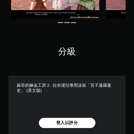
分級
蘇菲的鍊金工房２: 拉米潔兒專用泳裝「百子蓮羅曼
史」 (英文版)
登入以評分