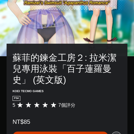
蘇菲的鍊金工房２: 拉米潔
兒專用泳裝「百子蓮羅曼
史」 (英文版)
KOEI TECMO GAMES
PS4
5
7個評分
平
均
評
NT$85
分
為
5