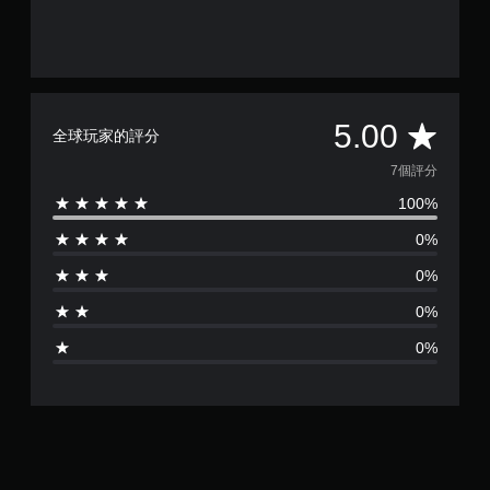
平
5.00
全球玩家的評分
均
7個評分
100%
評
0%
分
0%
為
0%
5
0%
顆
星
（