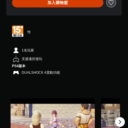
加入購物籃
顆
星
（
滿
分
5
性
顆
星
）
，
1名玩家
共
支援遙控遊玩
7
則
PS4版本
評
DUALSHOCK 4震動功能
分