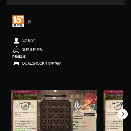
1
顆
星
（
性
滿
分
5
顆
1名玩家
星
支援遙控遊玩
）
，
PS4版本
共
DUALSHOCK 4震動功能
1
1
則
評
分