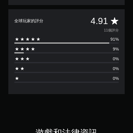
平
4.91
全球玩家的評分
均
11個評分
91%
評
9%
分
0%
為
0%
4
0%
.
9
1
顆
星
遊戲和法律資訊