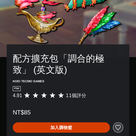
配方擴充包「調合的極
致」 (英文版)
KOEI TECMO GAMES
PS4
4.91
11個評分
平
均
評
NT$85
分
為
4
加入購物籃
.
9