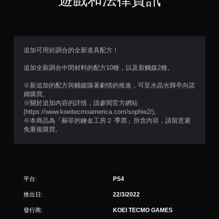
（
滿
分
追加可用於調合的全新道具配方！
5
追加全新調合中間材料的配方10種，以及新觸媒2種。
顆
※新追加的配方與觸媒隨著劇情的推進，可至水晶光輝亭向諾
姆購買。
星
※關於追加內容的詳情，請參閱官方網站
(https://www.koeitecmoamerica.com/sophie2/)。
）
※本商品為「蘇菲的鍊金工房２ 季票」所含內容，請留意避
免重複購買。
，
共
1
平台:
PS4
1
推出日:
22/3/2022
則
發行商:
KOEI TECMO GAMES