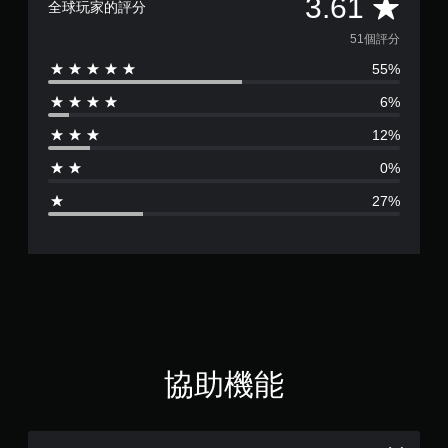
平
3.61
全球玩家的評分
方
均
向
51個評分
（
55%
評
進
階
6%
分
）
12%
您
為
可
0%
以
3
反
27%
轉
.
遊
戲
6
中
使
1
用
的
顆
各
類
星
比
協助機能
操
（
作
桿
的