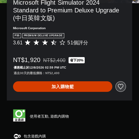
Microsoft Flight Simulator 2024 
字
用
單
獨
一
幕
可
Standard to Premium Deluxe Upgrade 
聲
啟
個
。
能
動
道
預
(中日英韓文版)
導
多
設
您
致
項
的
Microsoft Corporation
可
視
輔
版
以
PS5
PREMIUM DELUXE UPGRADE
覺
助
面
設
不
3.61
51個評分
功
平
，
定
適
能
均
系
各
的
，
評
統
喇
NT$1,920
攝
來
分
NT$2,400
也
省下20%
叭
折扣前原價為NT$2,400
影
協
為
提
優惠截止於12/8/2026 02:59 PM UTC
的
機
助
3
供
過去30天的最低價格：NT$2,400
聲
動
您
.
了
音
作
遊
6
一
輸
加入購物籃
和
玩
1
些
出
效
遊
顆
重
，
果
戲
星
新
使
來
。
（
配
其
游
滿
置
一
玩
分
的
使用者互動, 遊戲內購物
致
練
遊
5
支
。
習
戲
顆
援
模
。
星
。
包含遊戲內購
式
）
3