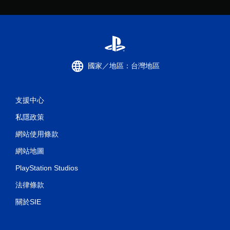
制
項
即
可
遊
玩
遊
國家／地區：台灣地區
戲
。
支援中心
無
須
私隱政策
觸
碰
網站使用條款
控
網站地圖
制
項
PlayStation Studios
即
法律條款
可
遊
關於SIE
玩
您
無