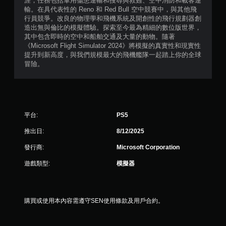
涯，任務包括軍用傷患運輸和搜尋與救難、空中消防和載客運
選
輸。在具代表性的 Reno 和 Red Bull 空中競賽中，與其他飛
單
行員競爭。改良的物理學和飛機系統及開創性的飛行規劃器創
。
造出無與倫比的模擬體驗。探索至今最為精細的數位版世界，
其中包含即時的空中和船舶交通及大量的動物。隨著
無
《Microsoft Flight Simulator 2024》將模擬的真實性和現實性
須
提升到新高度，與我們規模最大的飛機艦隊一起踏上你的全球
冒險。
動
態
控
制
項
即
平台:
PS5
可
推出日:
8/12/2025
遊
玩
發行商:
Microsoft Corporation
您
遊戲類型:
模擬器
無
需
使
用
購買或使用本內容需遵守SEN使用條款及用戶合約。
動
態
控