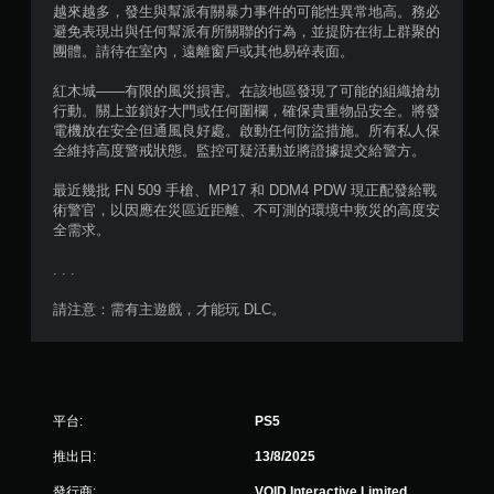
8
越來越多，發生與幫派有關暴力事件的可能性異常地高。務必
避免表現出與任何幫派有所關聯的行為，並提防在街上群聚的
9
團體。請待在室內，遠離窗戶或其他易碎表面。
紅木城——有限的風災損害。在該地區發現了可能的組織搶劫
則
行動。關上並鎖好大門或任何圍欄，確保貴重物品安全。將發
電機放在安全但通風良好處。啟動任何防盜措施。所有私人保
評
全維持高度警戒狀態。監控可疑活動並將證據提交給警方。
分
最近幾批 FN 509 手槍、MP17 和 DDM4 PDW 現正配發給戰
術警官，以因應在災區近距離、不可測的環境中救災的高度安
全需求。
. . .
請注意：需有主遊戲，才能玩 DLC。
平台:
PS5
推出日:
13/8/2025
發行商:
VOID Interactive Limited