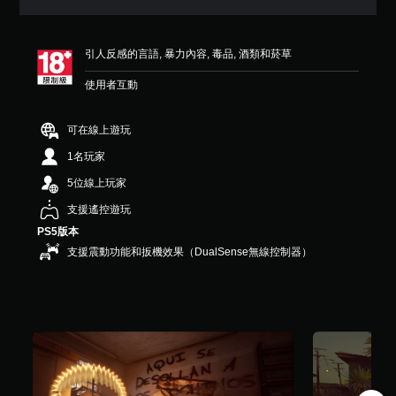
4
顆
星
引人反感的言語, 暴力內容, 毒品, 酒類和菸草
（
滿
使用者互動
分
5
顆
可在線上遊玩
星
）
1名玩家
，
5位線上玩家
共
6
支援遙控遊玩
8
PS5版本
9
則
支援震動功能和扳機效果（DualSense無線控制器）
評
分