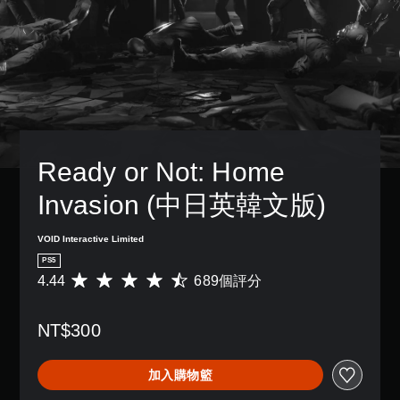
Ready or Not: Home 
Invasion (中日英韓文版)
VOID Interactive Limited
PS5
4.44
689個評分
平
均
評
NT$300
分
為
4
加入購物籃
.
4