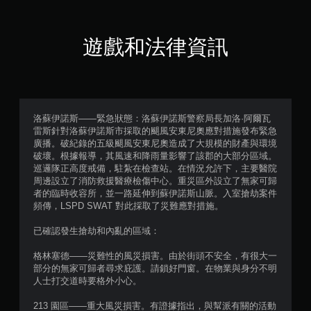
顆
星
遊戲和法律資訊
（
滿
分
洛蘇伊諾斯——緊急狀態：洛蘇伊諾斯警察局長加洛·阿爾瓦
雷斯針對洛蘇伊諾斯市採取的颶風安東尼奧應對措施發布緊急
5
廣播。破紀錄的五級颶風安東尼奧造成了大規模的財產與環境
破壞。根據報導，其風速和降雨量影響了該郡的大部分區域。
顆
巡邏隊正高度戒備，駐紮在檢查站。在情況允許下，主要醫院
周邊設立了消防救援醫療檢傷中心。重災區外設立了無家可歸
星
者的臨時收容所，並一路延伸到蘇伊諾斯山脈。入室搶劫案件
頻傳，LSPD SWAT 對此採取了災難應對措施。
）
已確認發生搶劫和內亂的區域：
，
格林塞德——災難性的風災損害。由於街頭不安全，有很大一
共
部分的無家可歸者尋求庇護。請鎖好門窗。在物業與身分不明
人士打交道時要格外小心。
6
213 園區——重大風災損害。有證據指出，與幫派有關的活動