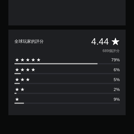
平
4.44
全球玩家的評分
均
689個評分
79%
評
6%
分
5%
為
2%
4
9%
.
4
4