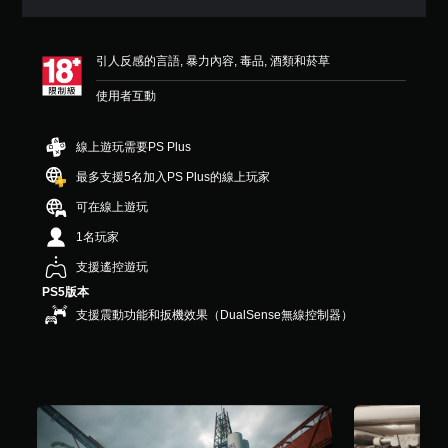
5
顆
星
引人反感的言語, 暴力內容, 毒品, 酒類和菸草
（
滿
使用者互動
分
5
顆
線上遊玩需要PS Plus
星
）
最多支援5名加入PS Plus的線上玩家
，
可在線上遊玩
共
6
1名玩家
0
1
支援遙控遊玩
則
PS5版本
評
支援震動功能和扳機效果（DualSense無線控制器）
分