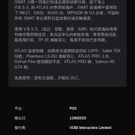
SWAT 小隊一同進行快速反應與偵察任務。除了海上
V.B.S.S. 與 ATLAS 的專用裝備外，SWAT 裝備庫中還增加
了 MK17、GA51、M14S-16、MP5SD6 和 G3 步槍，可協助
所有 SWAT 單位應對日益加重的遠距離威脅。
專用 V.B.S.S.（造訪、登船、搜查、扣押）制式裝備由海軍
特種作戰部隊提供，來自該單位的剩餘裝備：菁英戰術頭盔、
鳳凰飛行裝、TP-1E 攜板背心、鳳凰手套與巴拿馬靴。
ATLAS 協會制服，由戰術支援網路提供給 LSPD：Sallet T5X
頭盔、Phantasm LS-911 攜板背心、ATLAS PRO 上衣、
OxFort Pilot 硬指關節手套、ATLAS PRO 褲、Salmon 4D
GTX 靴。
免責聲明：需有主遊戲，才能玩 DLC。
平台:
PS5
推出日:
13/8/2025
發行商:
VOID Interactive Limited