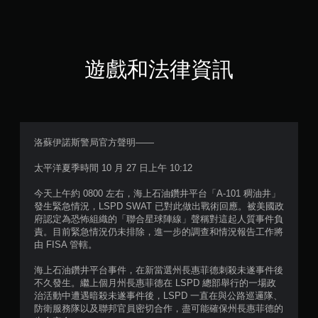
5
顆
星
遊戲和法律資訊
（
滿
分
洛蘇伊諾斯警局官方聲明——
5
太平洋夏季時間 10 月 27 日上午 10:12
顆
今天上午約 0800 左右，海上石油鑽井平台「A-101 稠油井」
發生緊急情況，LSPD SWAT 已對此做出戰術回應。被美國政
星
府認定為恐怖組織的「聯合星球陣線」聲稱對這起人質事件負
責。目前緊急情況仍未排除，進一步的調查和情況報告工作將
）
由 FISA 管轄。
，
海上石油鑽井平台事件，在新當選州長惠菲德刺殺未遂事件後
不久發生。繼上個月州長惠菲德在 LSPD 總部舉行的一場政
共
治活動中遭遇暗殺未遂事件後，LSPD 一直在與公路巡邏隊、
防衛服務隊以及聯邦官員密切合作，盡可能確保州長惠菲德的