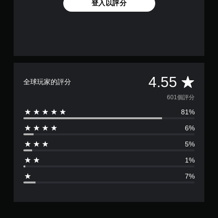
登入以評分
平
4.55
全球玩家的評分
均
601個評分
81%
評
6%
分
5%
為
1%
4
7%
.
5