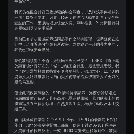
6
生命安全。
0
我們仍在配合針對已故嫌犯的聯合調查，以及與該事件相關的
一切可能安全隱患。因此，LSPD 在政治活動中加強了安全檢
1
查點的工作，更擴編增加保全人員、氣味檢測、X 光掃描器與
金屬探測器等多重系統。
則
目前已有初步證據顯示這兩起事件之間有關聯，但調查仍在進
行中，這種看法可能會有所改變。為防範進一步的暴力事件，
評
我們已加強安全措施。
分
我們將繼續努力不懈，維護民主與公民安全。LSPD 目前正處
於惠菲德州長頒布的「城市加強安全計畫」最後實施階段。我
們了解大眾對於警務措施有更多的關切。敬請放心，LSPD 的
資源投入將以維護公民自由與如何帶給洛蘇伊諾斯人民更好的
服務為重點。
促使此項政策調整的 LSPD 情報持續顯示，洛蘇伊諾斯鄰近
海域由於離岸偏遠，具有高度犯罪活動風險。我們的海上任務
將重點放在三個新領域：自然資源生產、島嶼行動以及水上交
通工具。
藉由與洛蘇伊諾斯 C.O.A.S.T. 合作，LSPD 的最新海上作戰
能力（加州外海空中暨海上部隊）促進了對於 A-101 稠油井
人質事件的快速反應。一架 UH-60 直升機已指派到位，將與