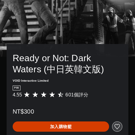
Ready or Not: Dark 
Waters (中日英韓文版)
VOID Interactive Limited
PS5
4.55
601個評分
平
均
評
NT$300
分
為
4
加入購物籃
.
5