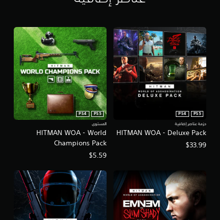
ل
ع
ب
ه
ا
ب
د
و
ن
ا
ه
ت
PS4
PS5
PS4
PS5
ز
حزمة عناصر إضافية
المستوى
ا
HITMAN WOA - World
HITMAN WOA - Deluxe Pack
ز
Champions Pack
$33.99
و
$5.59
ح
د
ة
ا
ل
ت
ح