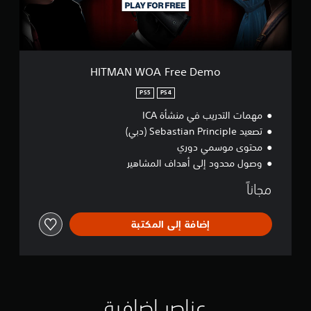
ع
A
ن
F
ا
r
ص
e
ر
e
ا
D
HITMAN WOA Free Demo
ل
e
ت
m
PS5
PS4
ح
o
ك
مهمات التدريب في منشأة ICA
م
تصعيد Sebastian Principle (دبي)
ا
محتوى موسمي دوري
ل
وصول محدود إلى أهداف المشاهير
ل
م
مجاناً
س
ي
ة
إضافة إلى المكتبة
.
ي
م
ك
ن
عناصر إضافية