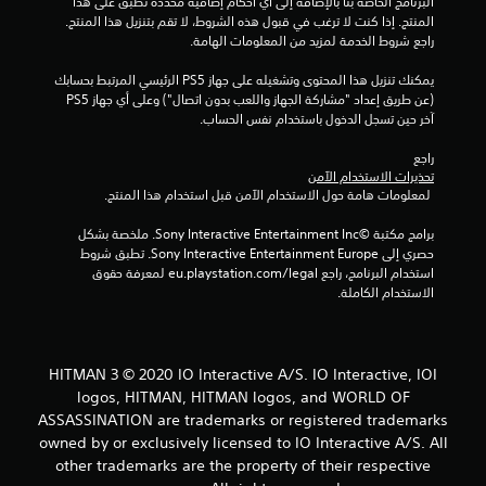
البرنامج الخاصة بنا بالإضافة إلى أي أحكام إضافية محددة تطبق على هذا 
المنتج. إذا كنت لا ترغب في قبول هذه الشروط، لا تقم بتنزيل هذا المنتج. 
راجع شروط الخدمة لمزيد من المعلومات الهامة.
يمكنك تنزيل هذا المحتوى وتشغيله على جهاز PS5 الرئيسي المرتبط بحسابك 
(عن طريق إعداد "مشاركة الجهاز واللعب بدون اتصال") وعلى أي جهاز PS5 
آخر حين تسجل الدخول باستخدام نفس الحساب.
راجع 
تحذيرات الاستخدام الآمن
 لمعلومات هامة حول الاستخدام الآمن قبل استخدام هذا المنتج.
برامج مكتبة ©Sony Interactive Entertainment Inc. ملخصة بشكل 
حصري إلى Sony Interactive Entertainment Europe. تطبق شروط 
استخدام البرنامج، راجع eu.playstation.com/legal لمعرفة حقوق 
الاستخدام الكاملة.
HITMAN 3 © 2020 IO Interactive A/S. IO Interactive, IOI
logos, HITMAN, HITMAN logos, and WORLD OF
ASSASSINATION are trademarks or registered trademarks
owned by or exclusively licensed to IO Interactive A/S. All
other trademarks are the property of their respective