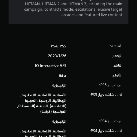
ا
HITMAN, HITMAN 2 and HITMAN 3, including the main
ل
و
campaign, contracts mode, escalations, elusive target
م
arcades and featured live content.
ة
ت
ا
ل
ق
ت
ك
ي
المنصة:
ي
PS4, PS5
ف
ي
الإصدار:
26‏/1‏/2023
ي
ة
م
الناشر:
IO Interactive A/S
ف
ي
الأنواع:
ا
حركة
ع
ن
صوت جهاز PS5:
الإنجليزية
ت
ا
لغات شاشة جهاز PS5:
الأسبانية, الألمانية, الإنجليزية,
ص
الإيطالية, الروسية, الصينية
ر
(التقليدية), الصينية (المبسطة),
ا
الفرنسية (فرنسا)
ل
ز
صوت جهاز PS4:
الإنجليزية
ن
ا
لغات شاشة جهاز PS4:
الأسبانية, الألمانية, الإنجليزية,
د
الإيطالية, الروسية, الصينية