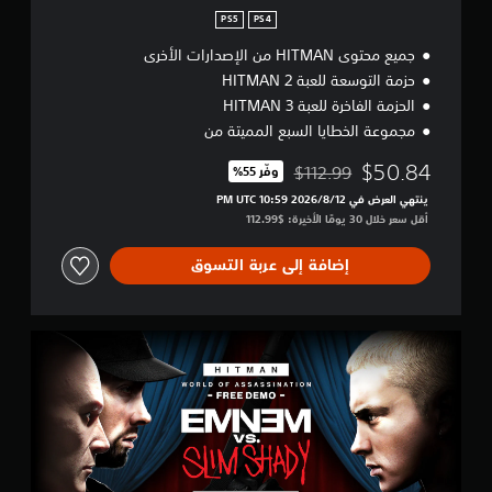
ل
n
ل
PS5
PS4
ع
جميع محتوى HITMAN من الإصدارات الأخرى
ب
حزمة التوسعة للعبة HITMAN 2
ة
ب
الحزمة الفاخرة للعبة HITMAN 3
د
مجموعة الخطايا السبع المميتة من
و
ن
$50.84
$112.99
وفّر 55%‏
ا
مخصوم من السعر الأصلي البالغ $112.99‏
ل
ينتهي العرض في 12‏/8‏/2026 10:59 PM UTC‏
ح
أقل سعر خلال 30 يومًا الأخيرة: $112.99‏
ا
ج
إضافة إلى عربة التسوق
ة
إ
ل
ى
H
ا
I
س
T
ت
M
خ
A
د
N
ا
W
م
O