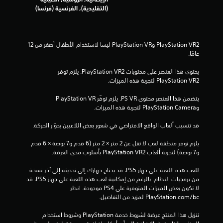
.
(التقليدية), الفرنسية (فرنسا)
‏‫PlayStation VR2 وPlayStation VR ليسا لاستخدام الأطفال أصغر من 12 
عامًا.
يحتوي هذا العنصر على محتويات PlayStation VR2. يلزم توفر 
PlayStation VR2 لتجربة هذه الميزات.
يتضمن هذا العنصر محتوى ‎PS VR‏. يلزم توفّر PlayStation VR 
وPlayStation Camera لتجربة هذه الميزات.
قد تتسبب ألعاب الواقع الافتراضي في شعور بعض اللاعبين بدوّار الحركة.
يلزم توفر منطقة لعب لا تقل عن 2 متر × 2 متر (6 قدم و7 بوصة × 6 قدم 
و7 بوصة) لتجربة ألعاب PlayStation VR2 بأسلوب مدى الغرفة.
للعب هذه اللعبة على جهاز PS5، قد يحتاج جهازك إلى تحديثه إلى آخر نسخة 
من برمجيات النظام. بالرغم من إمكانية لعب هذه اللعبة على جهاز PS5، قد 
لا تكون بعض الميزات المتوفرة على PS4 موجودة. انظر 
‎PlayStation.com/bc لمزيد من التفاصيل.
تنزيل هذا المنتج عرضة لشروط خدمة‫ PlayStation وشروط استخدام 