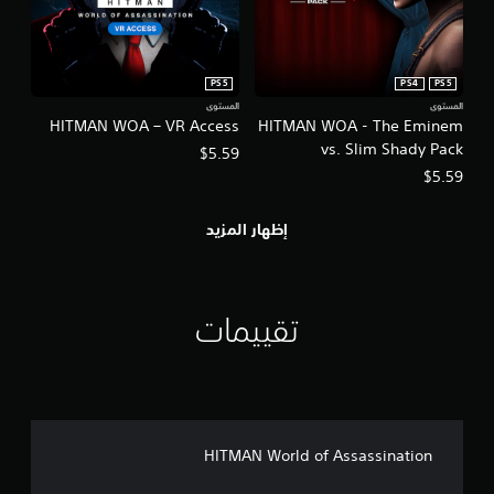
ك
م
ي
PS5
PS4
PS5
م
ك
المستوى
المستوى
HITMAN WOA – VR Access
HITMAN WOA - The Eminem
ن
ك
vs. Slim Shady Pack
$5.59
ل
$5.59
ع
ب
ا
إظهار المزيد
ل
ل
ع
ب
تقييمات
ة
ب
د
و
ن
ت
ش
HITMAN World of Assassination
غ
ي