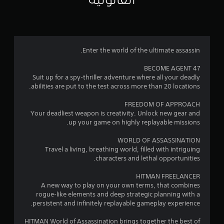
ك
ن
م
ك
ل
ا
ع
ب
Enter the world of the ultimate assassin.
ل
ا
ل
BECOME AGENT 47
ي
ل
Suit up for a spy-thriller adventure where all your deadly
ع
abilities are put to the test across more than 20 locations.
5
ب
ة
FREEDOM OF APPROACH
8
ب
Your deadliest weapon is creativity. Unlock new gear and
د
up your game on highly replayable missions.
9
و
ن
WORLD OF ASSASSINATION
7
ت
Travel a living, breathing world, filled with intriguing
ش
characters and lethal opportunities.
2
غ
ي
HITMAN FREELANCER
م
ل
A new way to play on your own terms, that combines
ا
rogue-like elements and deep strategic planning with a
ن
ل
persistent and infinitely replayable gameplay experience.
م
ا
ق
HITMAN World of Assassination brings together the best of