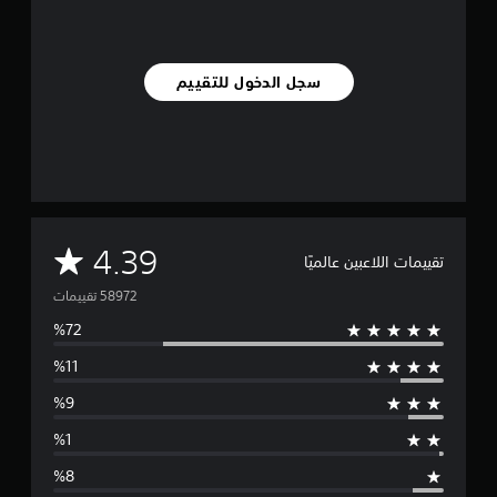
ل
ا
ه
ت
سجل الدخول للتقييم
ز
ا
ز
و
ح
د
ة
ا
م
ل
4.39
تقييمات اللاعبين عالميًا
ت
ت
ح
ك
م
و
/
ا
س
ل
ا
ط
س
ت
ا
ج
ا