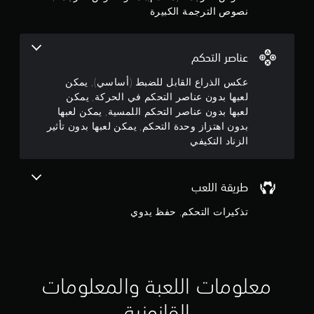
و
و
نصوص الترجمة الكبيرة
ن
م
ت
م
أ
عناصر التحكم
ث
ن
ي
عكس الذراع القابل للضبط (أساسي), يمكن
ر
لعبها بدون عناصر التحكم في الحركة, يمكن
5
ا
لعبها بدون عناصر التحكم اللمسية, يمكن لعبها
ل
بدون اهتزاز وحدة التحكم, يمكن لعبها بدون تأثير
ن
ز
الزناد التكيفي
ن
ج
ا
د
و
طريقة اللعب
ا
م
ل
تذكيرات التحكم, حفظ يدوي
ت
م
ك
ي
ن
ف
ي
معلومات اللعبة والمعلومات
إ
ي
م
القانونية
ج