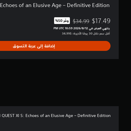
e
hoes of an Elusive Age – Definitive Edition
s
o
f
$17.49
$34.99
وفّر 50%‏
مخصوم من السعر الأصلي البالغ $34.99‏
a
ينتهي العرض في 12‏/8‏/2026 10:59 PM UTC‏
n
أقل سعر خلال 30 يومًا الأخيرة: $34.99‏
E
l
إضافة إلى عربة التسوق
u
s
i
v
e
A
g
e
–
D
e
f
i
UEST XI S: Echoes of an Elusive Age – Definitive Edition
n
i
t