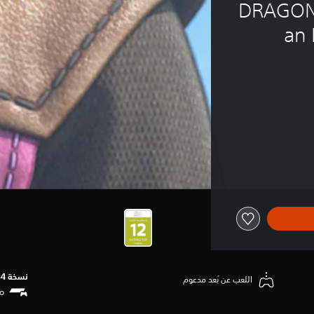
DRAGON 
an 
نسخة PS4‏
اللعب عن بُعد مدعوم