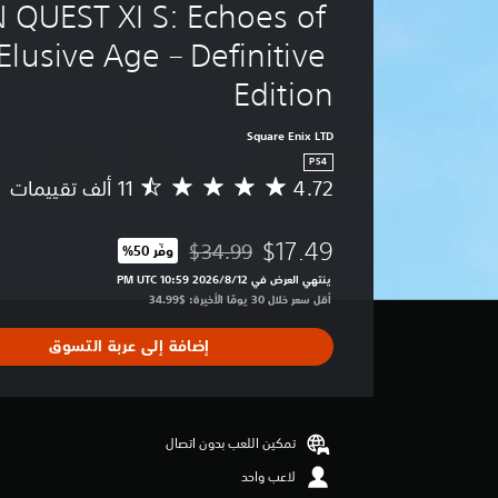
QUEST XI S: Echoes of 
Elusive Age – Definitive 
Edition
Square Enix LTD
PS4
4.72
م
ت
و
$17.49
$34.99
وفّر 50%‏
س
مخصوم من السعر الأصلي البالغ $34.99‏
ط
ينتهي العرض في 12‏/8‏/2026 10:59 PM UTC‏
ا
أقل سعر خلال 30 يومًا الأخيرة: $34.99‏
ل
ت
إضافة إلى عربة التسوق
ق
ي
ي
م
4
تمكين اللعب بدون اتصال
.
لاعب واحد
7