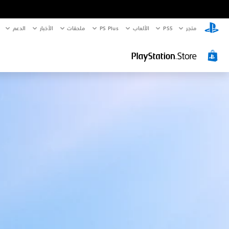
متجر
PS5‏
الألعاب
PS Plus
ملحقات
الأخبار
الدعم