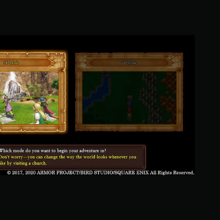
2
ن
ج
و
م
م
ن
5
ن
ج
و
م
م
ن
إ
ج
م
ا
ل
ي
1
1
أ