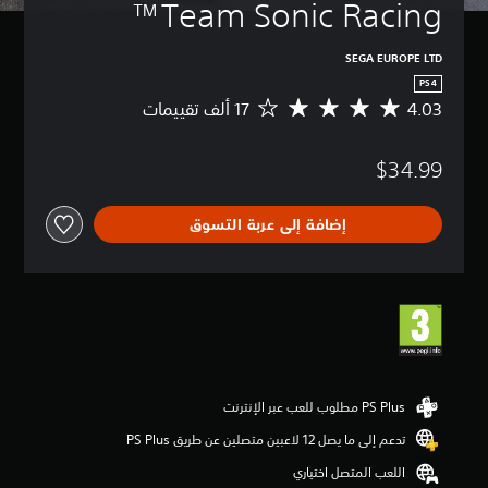
Team Sonic Racing™
SEGA EUROPE LTD
PS4
4.03
م
ت
و
$34.99
س
ط
ا
إضافة إلى عربة التسوق
ل
ت
ق
ي
ي
م
4
.
0
3
ن
تدعم إلى ما يصل 12 لاعبين متصلين عن طريق PS Plus‏
ج
و
اللعب المتصل اختياري
م