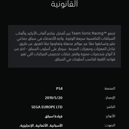
م
القانونية
4
.
0
تجمع Team Sonic Racing™‎ بين أفضل عناصر ألعاب الأركيد وألعاب
السباقات التنافسية سريعة الوتيرة. واجه الأصدقاء في سباق جماعي
3
مثير وتسابقوا معًا عبر عوالم مذهلة وتعاونوا معًا كفريق عن طريق
تبادل المعززات ومعززات السرعة. سيطر على أسلوب السباق - اختر من
ن
3 أنواع شخصيات مميزة وافتح خيارات تخصيص المركبات التي تغير
قواعد اللعبة لتناسب أسلوبك في السباق.
ج
و
م
المنصة:
PS4
م
الإصدار:
20‏/5‏/2019
ن
الناشر:
SEGA EUROPE LTD
5
الأنواع:
قيادة/سباق
الصوت:
الأسبانية, الألمانية, الإنجليزية,
ن