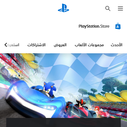
ب
ح
ث
الأحدث
مجموعات الألعاب
العروض
الاشتراكات
استعرض