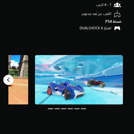
م
ن
اللعب عن بُعد مدعوم
5
ن
نسخة PS4‏
ج
اهتزاز DUALSHOCK 4‏
و
م
م
ن
إ
ج
م
ا
ل
ي
1
7
أ
ل
ف
م
ن
ا
ل