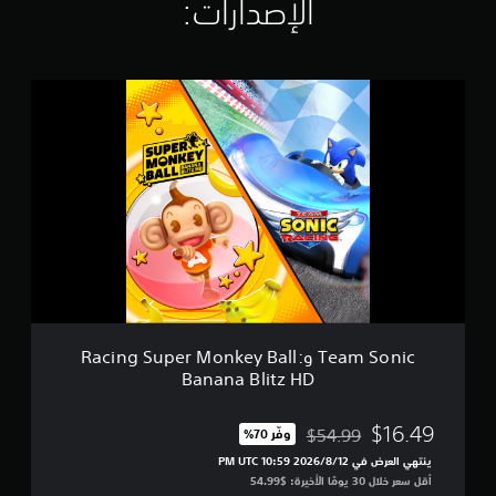
الإصدارات:‏
ت
ق
ي
ي
T
م
e
ا
a
ت
m
S
o
n
i
c
و
R
a
c
i
Team Sonic وRacing Super Monkey Ball:
n
Banana Blitz HD
g
S
u
$16.49
$54.99
وفّر 70%‏
مخصوم من السعر الأصلي البالغ $54.99‏
p
ينتهي العرض في 12‏/8‏/2026 10:59 PM UTC‏
e
أقل سعر خلال 30 يومًا الأخيرة: $54.99‏
r