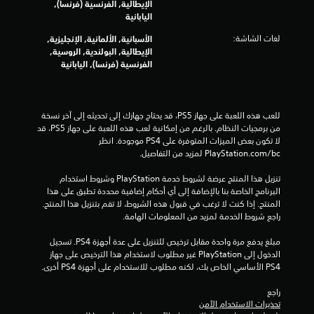
الإيطالية, الفرنسية (فرنسا),
اليابانية
ج
لغات الشاشة:
الأسبانية, الألمانية, الإنجليزية,
و
الإيطالية, البولندية, الروسية,
الفرنسية (فرنسا), اليابانية
م
م
للعب هذه اللعبة على جهاز PS5، قد يحتاج جهازك إلى تحديثه إلى آخر نسخة 
ن
من برمجيات النظام. بالرغم من إمكانية لعب هذه اللعبة على جهاز PS5، قد 
لا تكون بعض الميزات المتوفرة على PS4 موجودة. انظر 
إ
‎PlayStation.com/bc لمزيد من التفاصيل.
ج
تنزيل هذا المنتج عرضة لشروط خدمة‫ PlayStation وشروط استخدام 
البرنامج الخاصة بنا بالإضافة إلى أي أحكام إضافية محددة تطبق على هذا 
م
المنتج. إذا كنت لا ترغب في قبول هذه الشروط، لا تقم بتنزيل هذا المنتج. 
راجع شروط الخدمة لمزيد من المعلومات الهامة.
ا
مبلغ يدفع مرة واحدة مقابل ترخيص للتنزيل على عدة أجهزة PS4. تسجيل 
ل
الدخول إلى PlayStation غير مطلوب لاستخدام هذا الترخيص على جهاز 
PS4 الأساسي الخاص بك، لكنه مطلوب للاستخدام على أجهزة PS4 أخرى.
ي
راجع 
تحذيرات الاستخدام الآمن
1