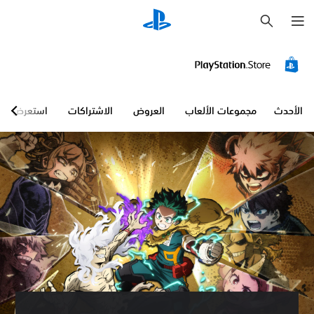
ب
ح
ث
الأحدث
مجموعات الألعاب
العروض
الاشتراكات
استعرض