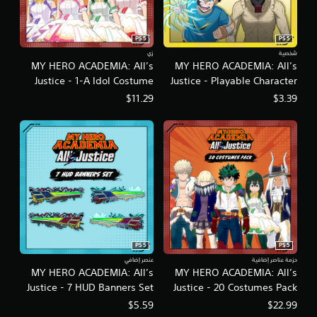
PS5
PS5
شخصية
زي
MY HERO ACADEMIA: All’s
MY HERO ACADEMIA: All’s
Justice - 1-A Idol Costume
Justice - Playable Character
Pack
Early Unlock Pack
$11.29
$3.39
PS5
PS5
حزمة عناصر إضافية
عنصر إضافي
MY HERO ACADEMIA: All’s
MY HERO ACADEMIA: All’s
Justice - 7 HUD Banners Set
Justice - 20 Costumes Pack
$5.59
$22.99