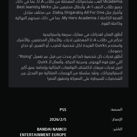
Academia! العب بشخصياتك المفضلة من طلاب U.A، بما في ذلك
1
جميع طلاب الصف 1-A، وأبطال محترفين مثل Mirko وBest Jeanist،
وأشرار مثل All For One وShigaraki وDabi، من مختلف مراحل
7
القصة الكاملة لـ My Hero Academia، بما في ذلك نسخهم النهائية
وكاملة القوة.
3
أطلق العنان لقدراتك في معارك سريعة واستراتيجية
8
تحكّم في طلاب U.A المفضلين لديك، والأبطال المحترفين، والأشرار،
واستخدم Quirks الفريدة لكل شخصية للضرب، أو التفجير، أو خداع
م
خصومك.
أطلق قدرات كل شخصية كما لم يحدث من قبل عبر تفعيل "Rising"،
ن
التي تعزز قوة الهجوم، وسرعة الحركة، وأفعال الـ Quirk.
امزج قدرات فريقك لاكتشاف التوافقات المثالية وإضافة عمق أكبر
ا
لاستراتيجياتك، ونفّذ سلسلة من الهجمات المتتالية مع التبديل بين
الشخصيات للسيطرة على المعركة وتحقيق النصر!
ل
ت
ق
المنصة:
PS5
ي
الإصدار:
5‏/2‏/2026
الناشر:
BANDAI NAMCO
ي
ENTERTAINMENT EUROPE