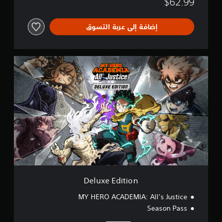
$62.99
إضافة إلى عربة التسوق
D
e
l
u
x
e
E
d
i
t
i
o
n
Deluxe Edition
MY HERO ACADEMIA: All’s Justice
Season Pass