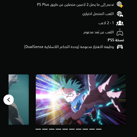
تدعم إلى ما يصل 2 لاعبين متصلين عن طريق PS Plus‏
م
م
اللعب المتصل اختياري
ن
5
ن
اللعب عن بُعد مدعوم
ج
و
نسخة PS5‏
م
وظيفة الاهتزاز مدعومة (وحدة التحكم اللاسلكية DualSense‏)
م
ن
إ
ج
م
ا
ل
ي
1
.
7
أ
ل
ف
م