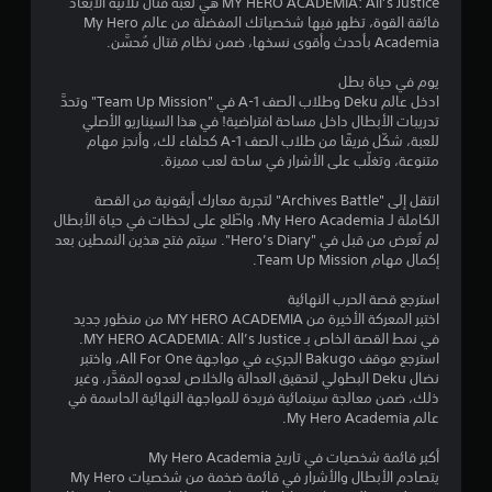
MY HERO ACADEMIA: All’s Justice هي لعبة قتال ثلاثية الأبعاد
ن
فائقة القوة، تظهر فيها شخصياتك المفضلة من عالم My Hero
Academia بأحدث وأقوى نسخها، ضمن نظام قتال مُحسَّن.
ج
يوم في حياة بطل
ادخل عالم Deku وطلاب الصف 1-A في "Team Up Mission" وتحدَّ
و
تدريبات الأبطال داخل مساحة افتراضية! في هذا السيناريو الأصلي
للعبة، شكّل فريقًا من طلاب الصف 1-A كحلفاء لك، وأنجز مهام
م
متنوعة، وتغلّب على الأشرار في ساحة لعب مميزة.
م
انتقل إلى "Archives Battle" لتجربة معارك أيقونية من القصة
الكاملة لـ My Hero Academia، واطّلع على لحظات في حياة الأبطال
ن
لم تُعرض من قبل في "Hero’s Diary". سيتم فتح هذين النمطين بعد
إكمال مهام Team Up Mission.
إ
استرجع قصة الحرب النهائية
ج
اختبر المعركة الأخيرة من MY HERO ACADEMIA من منظور جديد
في نمط القصة الخاص بـ MY HERO ACADEMIA: All’s Justice.
م
استرجع موقف Bakugo الجريء في مواجهة All For One، واختبر
نضال Deku البطولي لتحقيق العدالة والخلاص لعدوه المقدَّر، وغير
ا
ذلك، ضمن معالجة سينمائية فريدة للمواجهة النهائية الحاسمة في
عالم My Hero Academia.
ل
أكبر قائمة شخصيات في تاريخ My Hero Academia
ي
يتصادم الأبطال والأشرار في قائمة ضخمة من شخصيات My Hero