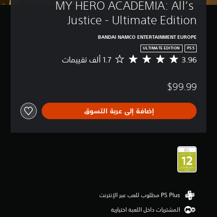
MY HERO ACADEMIA: All’s 
Justice - Ultimate Edition
BANDAI NAMCO ENTERTAINMENT EUROPE
ULTIMATE EDITION
PS5
3.96
م
ت
و
$99.99
س
ط
ا
إضافة إلى عربة التسوق
ل
ت
ق
ي
ي
م
3
.
9
6
ن
ج
المشتريات داخل اللعبة اختيارية
و