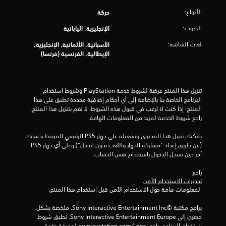
م
الأنواع:
حركة
ا
الصوت:
الإنجليزية, اليابانية
ت
لغات الشاشة:
الأسبانية, الألمانية, الإنجليزية,
الإيطالية, الفرنسية (فرنسا)
تنزيل هذا المنتج عرضة لشروط خدمة‫ PlayStation وشروط استخدام 
البرنامج الخاصة بنا بالإضافة إلى أي أحكام إضافية محددة تطبق على هذا 
المنتج. إذا كنت لا ترغب في قبول هذه الشروط، لا تقم بتنزيل هذا المنتج. 
راجع شروط الخدمة لمزيد من المعلومات الهامة.
يمكنك تنزيل هذا المحتوى وتشغيله على جهاز PS5 الرئيسي المرتبط بحسابك 
(عن طريق إعداد "مشاركة الجهاز واللعب بدون اتصال") وعلى أي جهاز PS5 
آخر حين تسجل الدخول باستخدام نفس الحساب.
راجع 
تحذيرات الاستخدام الآمن
 لمعلومات هامة حول الاستخدام الآمن قبل استخدام هذا المنتج.
برامج مكتبة ©Sony Interactive Entertainment Inc. ملخصة بشكل 
حصري إلى Sony Interactive Entertainment Europe. تطبق شروط 
استخدام البرنامج، راجع eu.playstation.com/legal لمعرفة حقوق 