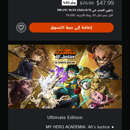
$47.99
$79.99
وفّر 40%‏
مخصوم من السعر الأصلي البالغ $79.99‏
ينتهي العرض في 12‏/8‏/2026 10:59 PM UTC‏
أقل سعر خلال 30 يومًا الأخيرة: $79.99‏
إضافة إلى عربة التسوق
U
l
t
i
m
a
t
e
E
d
i
t
i
o
Ultimate Edition
n
MY HERO ACADEMIA: All’s Justice