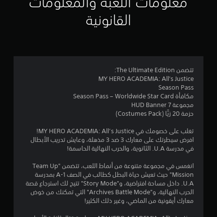
معلومات اللعبة والمعلومات
م
القانونية
3
.
9
تتضمن The Ultimate Edition:
MY HERO ACADEMIA: All's Justice
6
Season Pass
مكافأة Season Pass – Worldwide Star Card
ن
مجموعة 7 HUD Banner
حزمة 20 زيًّا (Costumes Pack)
ج
تغلب على خصومك في MY HERO ACADEMIA: All’s Justice!
و
افرض سيطرتك على معارك 3 ضد 3 مذهلة، وعايش تدريب الأبطال
في مدرسة U.A. الثانوية، والحرب النهائية الحاسمة!
م
انغمس في مجموعة متنوعة من أنماط اللعب، تتضمن "Team Up
م
Mission" حيث تعيش حياة البطل كطالب في الصف 1-A بمدرسة
U.A. داخل مساحة افتراضية، و"Story Mode" تتيح لك استرجاع قصة
ن
الحرب النهائية، و"Archives Battle Mode" التي تمكنك من خوض
معارك أيقونية من الماضي، وغير ذلك الكثير!
5