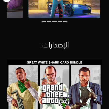
ن
ا
ل
ت
ق
ي
ي
م
ا
الإصدارات:‏
ت
ب
ط
ا
ق
ة
ح
ز
م
ة
G
r