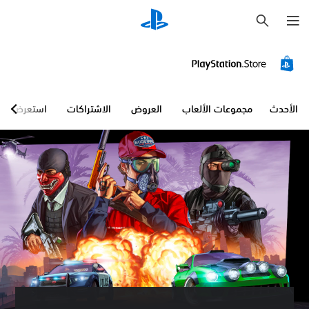
ب
ح
ث
الأحدث
مجموعات الألعاب
العروض
الاشتراكات
استعرض