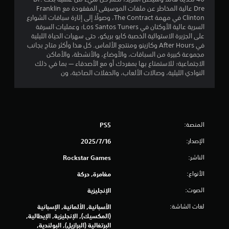
Dre عالية المخاطر عن ملفات الموسيقى المفقودة مع Franklin
ج
Clinton في مهمة The Contract، وصولًا إلى إثارة سباقات الشوارع
السرية عالية الأوكتان في Los Santos Tuners؛ وعمليات السرقة
م
على الجزيرة الاستوائية الخصبة كايو بريكو، حتى سهرات الحياة الليلية
في After Hours وكازينو ومنتجع الألماس. كل هذا وأكثر متاح بجانب
ا
مجموعة كبيرة من السباقات، والأوضاع، والأنشطة، والأماكن
الاجتماعية؛ للاستمتاع بها بمفردك أو مع الأصدقاء — بما في ذلك
ل
النوادي الليلية، وصالات الألعاب، والحفلات الصاخبة، ون
ي
9
المنصة:
PS5
8
الإصدار:
16‏/7‏/2025
9
الناشر:
Rockstar Games
3
الأنواع:
مغامرة, حركة
2
الصوت:
الإنجليزية
3
لغات الشاشة:
الأسبانية, الألمانية, الإسبانية
(المكسيك), الإنجليزية, الإيطالية,
م
البرتغالية (البرازيل), البولندية,