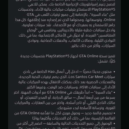
لتصبح زعيم إمبراطوريتك الإجرامية الخاصة بك. يمكن للاعبي
و
PlayStation®5 الاستمتاع بترقيات مركبات عالية الأداء، وتحسينات
مثل "بناء السيرة"، بالإضافة إلى جميع ترقيات اللعب في GTA
م
Online، وتوسعاتها، ومحتواها الذي تم إصداره منذ إطلاقها؛ كل هذا
جاهز للاستمتاع به بمفردك أو مع الأصدقاء. نفّذ سرقات تعاونية،
م
وادخل سباقات خطرة مليئة بالأدرينالين، وتنافس في "أوضاع
المتنافسين" الفريدة، أو تجوَّل في الأماكن الاجتماعية؛ بما في ذلك
ن
النوادي الليلية، وصالات الألعاب، والحفلات الصاخبة، ونوادي
السيارات، وأكثر من ذلك بكثير.
5
تتميز نسخة GTA Online لجهاز PlayStation®5 بتحسينات جديدة
ن
كليًّا، تشمل:
• ‎ ‎محتوى جديدًا حصريًّا — ادخل إلى أعمال Hao الخاصة في نادي
ج
سيارات Los Santos Car Meet، الذي يضم ترقيات النخبة الجديدة،
والتعديلات الحصرية بعد ذلك يمكنك الانتقال بهذه المركبات عالية
و
الأداء إلى سباقات HSW، وسباقات ضد الوقت، وغيرها الكثير.
• "بناء السيرة" — ابدأ طريقك في GTA Online مع أدوات المهنة. اختر
م
بسرعة من بين أربعة أعمال — سائق الدراجة، أو المدير التنفيذي، أو
مالك النادي الليلي، أو تاجر أسلحة، واختر من بين العقارات، والمركبات
م
القوية، وترسانة الأسلحة لبدء مشروعك.
• تصميم قائمة جديد — وصول فوري لكل ما تقدِّمه GTA Online من
ن
القائمة الرئيسية؛ بما في ذلك آخر التحديثات وأكثرها رواجًا
• ‎ ‎الوصول إلى جميع التحديثات الحالية والسابقة — انضم إلى أكثر من
إ
40 تحديثًا هائلًا وسيصل المزيد، تضم كل شيء من عملية بحث Dr.