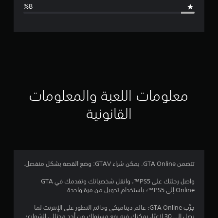
ا
ل
ت
ق
ي
ي
معلومات اللعبة والمعلومات
م
القانونية
4
.
4
تتضمن GTA Online. يمكن شراء GTAV: وضع القصة بشكل منفصل.
6
واصل رحلتك على PS5™، وانقل شخصياتك وتقدمك في GTA
Online إلى PS5™؛ باستخدام تحويل من مرة واحدة.
ن
جرِّب GTA Online؛ عالم ديناميكي ودائم التطور على الإنترنت لما
ج
يصل إلى 30 لاعبًا، يمكنك فيه رفع مستواك من أحد محتالي الشوارع؛