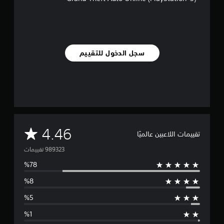
سجل الدخول للتقييم
م
4.46
تقييمات اللاعبين عالميًا
ت
و
س
ط