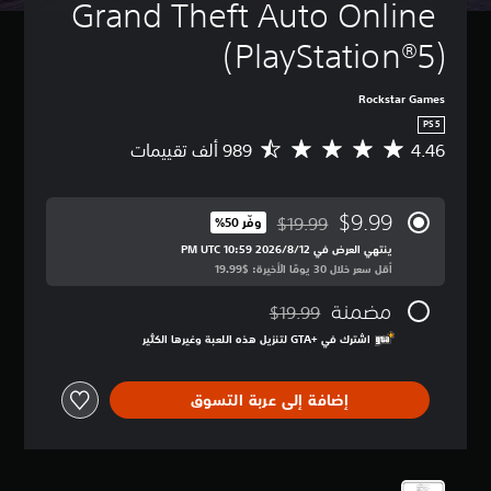
Grand Theft Auto Online 
(PlayStation®5)
Rockstar Games
PS5
4.46
م
ت
و
س
$9.99
$19.99
وفّر 50%‏
ط
مخصوم من السعر الأصلي البالغ $19.99‏
ا
ينتهي العرض في 12‏/8‏/2026 10:59 PM UTC‏
ل
أقل سعر خلال 30 يومًا الأخيرة: $19.99‏
ت
مضمنة
ق
$19.99
مخصوم من السعر الأصلي البالغ $19.99‏
ي
اشترك في GTA+‎ لتنزيل هذه اللعبة وغيرها الكثير
ي
م
4
إضافة إلى عربة التسوق
.
4
6
ن
ج