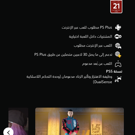
و
م
م
ن
5
ن
المشتريات داخل اللعبة اختيارية
ج
و
اللعب عبر الإنترنت مطلوب
م
م
تدعم إلى ما يصل 30 لاعبين متصلين عن طريق PS Plus‏
ن
اللعب عن بُعد مدعوم
إ
ج
نسخة PS5‏
م
وظيفة الاهتزاز وتأثير الزناد مدعومان (وحدة التحكم اللاسلكية
ا
DualSense‏)
ل
ي
9
8
9
أ
ل
ف
م