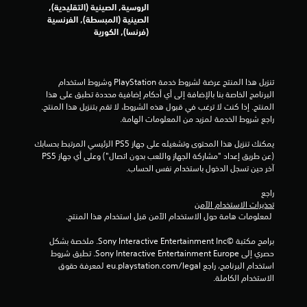
الروسية, الصينية (التقليدية),
ن
الصينية (المبسطة), الفرنسية
(فرنسا), الكورية
ا
ل
تنزيل هذا المنتج عرضة لشروط خدمة‫ PlayStation وشروط استخدام 
ت
البرنامج الخاصة بنا بالإضافة إلى أي أحكام إضافية محددة تطبق على هذا 
المنتج. إذا كنت لا ترغب في قبول هذه الشروط، لا تقم بتنزيل هذا المنتج. 
ق
راجع شروط الخدمة لمزيد من المعلومات الهامة.
ي
يمكنك تنزيل هذا المحتوى وتشغيله على جهاز PS5 الرئيسي المرتبط بحسابك 
(عن طريق إعداد "مشاركة الجهاز واللعب بدون اتصال") وعلى أي جهاز PS5 
ي
آخر حين تسجل الدخول باستخدام نفس الحساب.
م
راجع 
تحذيرات الاستخدام الآمن
ا
 لمعلومات هامة حول الاستخدام الآمن قبل استخدام هذا المنتج.
برامج مكتبة ©Sony Interactive Entertainment Inc. ملخصة بشكل 
ت
حصري إلى Sony Interactive Entertainment Europe. تطبق شروط 
استخدام البرنامج، راجع eu.playstation.com/legal لمعرفة حقوق 
الاستخدام الكاملة.