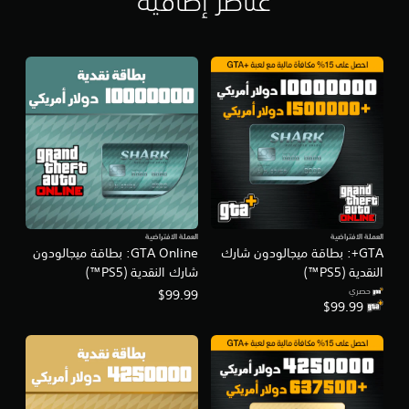
عناصر إضافية
n
®
5
)
العملة الافتراضية
العملة الافتراضية
GTA+: بطاقة ميجالودون شارك
GTA Online: بطاقة ميجالودون
النقدية (PS5™)
شارك النقدية (PS5™)
حصري
$99.99
$99.99