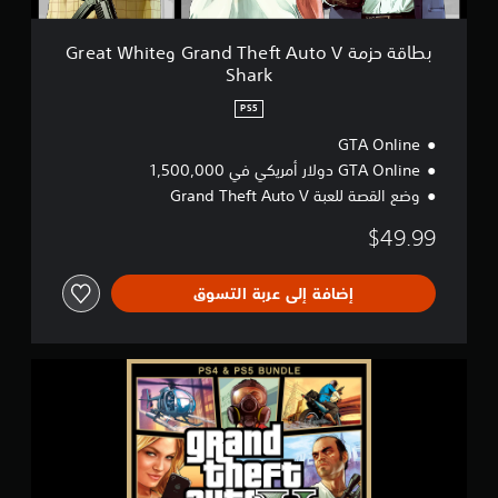
a
n
d
بطاقة حزمة Grand Theft Auto V وGreat White
T
Shark
h
e
PS5
f
t
GTA Online
A
GTA Online دولار أمريكي في 1,500,000
u
وضع القصة للعبة Grand Theft Auto V
t
o
$49.99
V
و
G
إضافة إلى عربة التسوق
r
e
a
t
G
W
r
h
a
i
n
t
d
e
T
S
h