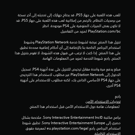
إ
ج
للعب هذه اللعبة على جهاز PS5، قد يحتاج جهازك إلى تحديثه إلى آخر نسخة 
من برمجيات النظام. بالرغم من إمكانية لعب هذه اللعبة على جهاز PS5، قد 
م
لا تكون بعض الميزات المتوفرة على PS4 موجودة. انظر 
‎PlayStation.com/bc لمزيد من التفاصيل.
ا
تنزيل هذا المنتج عرضة لشروط خدمة PlayStation Network وشروط 
ل
استخدام البرنامج الخاصة بنا بالإضافة إلى أي أحكام إضافية محددة تطبق 
على هذا المنتج. إذا كنت لا ترغب في قبول هذه الشروط، لا تقوم بتنزيل هذا 
ي
المنتج. راجع شروط الخدمة لمزيد من المعلومات الهامة.
5
مبلغ يدفع مرة واحدة مقابل ترخيص للتنزيل على عدة أجهزة PS4. تسجيل 
الدخول إلى PlayStation Network غير مطلوب لاستخدام هذا الترخيص 
9
على جهاز PS4 الأساسي الخاص بك، لكنه مطلوب للاستخدام على أجهزة 
PS4 أخرى.
0
راجع 
تحذيرات الاستخدام الآمن
م
 لمعلومات هامة حول الاستخدام الآمن قبل استخدام هذا المنتج.
ن
برامج مكتبة ©Sony Interactive Entertainment Inc. ملخصة بشكل 
حصري إلى Sony Interactive Entertainment Europe. تطبق شروط 
ا
استخدام البرنامج، راجع eu.playstation.com/legal لمعرفة حقوق 
الاستخدام الكاملة.