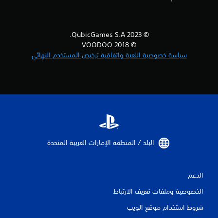
ل
ت
© 2023 QubicGames S.A.
ق
© 2018 VOODOO
ي
سياسة خصوصية اللعبة واتفاقية ترخيص المستخدم النهائي
ي
م
ا
ت
البلد / المنطقة الإمارات العربية المتحدة‏
الدعم
الخصوصية وملفات تعريف الارتباط
شروط استخدام موقع الويب