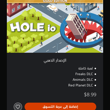
ا
ل
إ
ص
د
ا
ر
ا
ل
ذ
ه
ب
ي
الإصدار الذهبي
لعبة كاملة
Freaks DLC
Animals DLC
Red Planet DLC
$8.99
إضافة إلى عربة التسوق