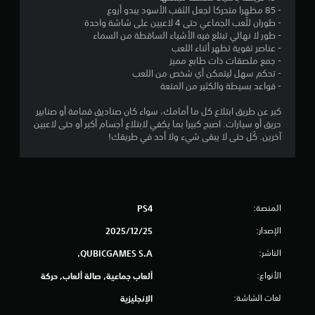
ج
- 85 مظهرا متحركا لجعل الثقب الأسود يبدو أروع
- طوران للّعب الجماعي حتى 4 لاعبين على شاشة واحدة
و
- طور لا نهائي تبتلع فيه الأشياء الساقطة من السماء
- عناصر تقوية تظهر أثناء اللعب
م
- جمع ملصقات ذات طابع مميز
- تحكم سهل ليتمكن أي شخص من اللعب
م
- قواعد بسيطة والكثير من المتعة
ن
كبر عن طريق ابتلاع كل ما أمامك، سواء كان صناديق قمامة أو صنابير
حريق أو سيارات. اصبح كبيرا بما يكفي لابتلاع أجسام أكبر أو حتى لاعبين
5
آخرين. كُل حتى لا يبقى شيء ولا أحد في طريقك!
ن
ج
المنصة:
PS4
و
الإصدار:
25‏/12‏/2025
م
الناشر:
QUBICGAMES S.A.
م
الأنواع:
ألعاب جماعية, صالة ألعاب, حركة
ن
لغات الشاشة:
الإنجليزية