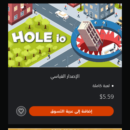
ي
ا
م
ل
ا
إ
ت
ص
د
ا
ر
ا
ل
ق
ي
ا
س
ي
الإصدار القياسي
لعبة كاملة
$5.59
إضافة إلى عربة التسوق