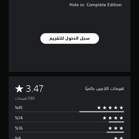
Hole io: Complete Edition
سجل الدخول للتقييم
م
3.47
تقييمات اللاعبين عالميًا
ت
و
س
ط