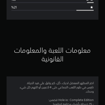
ا
ل
ت
ق
ي
ي
معلومات اللعبة والمعلومات
م
القانونية
3
.
4
اختر المظهر المفضل لديك، كُل، كبر وابقَ على قيد الحياة.
نافِس في طور اللعب الجماعي حتى 4 لاعبين أو التهم كل شيء
7
وحدك.
ن
Hole io: Complete Edition تتضمن:
- 15 خريطة بأشياء مختلفة لتبتلعها