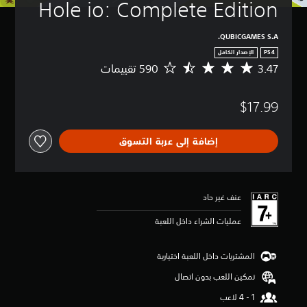
Hole io: Complete Edition
QUBICGAMES S.A.
PS4
الإصدار الكامل
3.47
م
ت
و
$17.99
س
ط
ا
إضافة إلى عربة التسوق
ل
ت
ق
ي
ي
عنف غير حاد
م
3
عمليات الشراء داخل اللعبة
.
4
7
المشتريات داخل اللعبة اختيارية
ن
تمكين اللعب بدون اتصال
ج
و
م