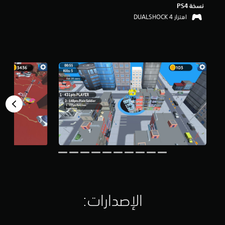
نسخة PS4‏
م
ن
اهتزاز DUALSHOCK 4‏
5
ن
ج
و
م
م
ن
إ
ج
م
ا
ل
ي
5
9
0
م
ن
ا
الإصدارات:‏
ل
ت
ق
ي