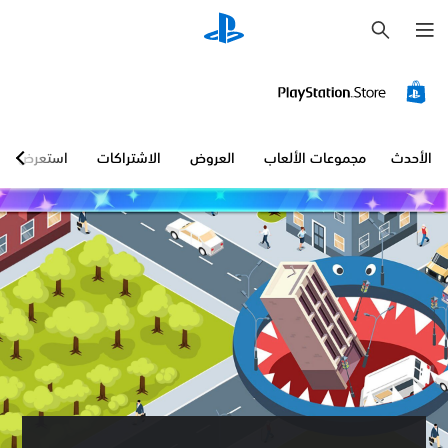
ب
ح
ث
الأحدث
مجموعات الألعاب
العروض
الاشتراكات
استعرض