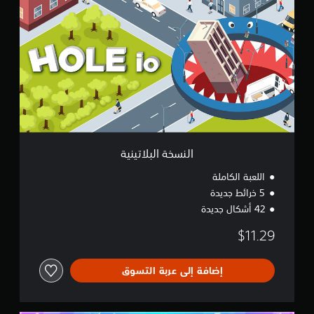
ن
س
خ
ة
ا
ل
ب
ل
ا
ت
ي
ن
النسخة البلاتينية
ي
ة
اللعبة الكاملة
5 خرائط جديدة
42 أشكال جديدة
$11.29
إضافة إلى عربة التسوق