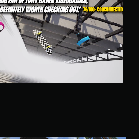
و
م
م
ن
إ
ج
م
ا
ل
ي
5
5
0
م
ن
ا
ل
ت
ق
ي
ي
م
ا
ت