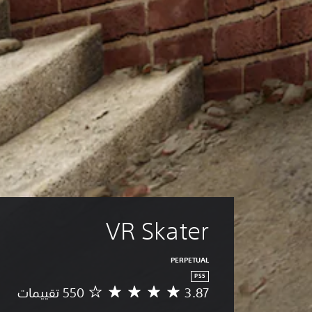
VR Skater
PERPETUAL
PS5
3.87
م
ت