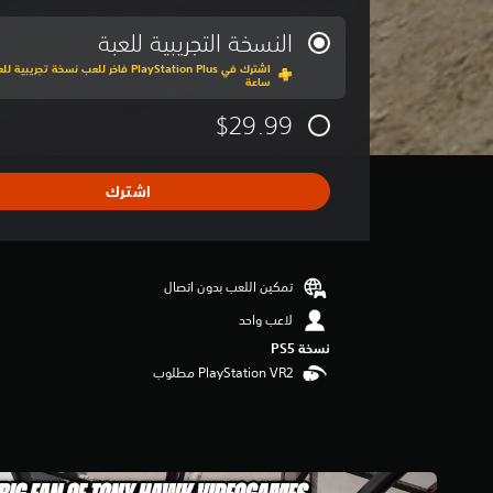
و
س
النسخة التجريبية للعبة
ط
ا
ساعة
ل
ت
$29.99
ق
ي
ي
اشترك
م
3
.
8
7
تمكين اللعب بدون اتصال
ن
لاعب واحد
ج
و
نسخة PS5‏
م
م
ن
5
ن
ج