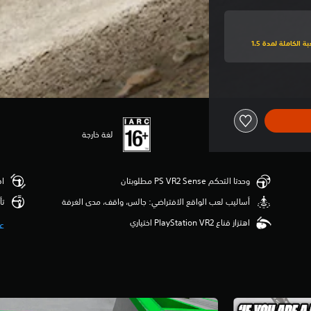
اشترك في PlayStation Plus فاخر للعب نسخة تجريبية للعبة الكاملة لمدة 1.5
لغة خارجة
وحدتا التحكم PS VR2 Sense مطلوبتان
اهت
‫أساليب لعب الواقع الافتراضي: جالس، واقف، مدى الغرفة
تأث
اهتزاز قناع PlayStation VR2 اختياري
ع