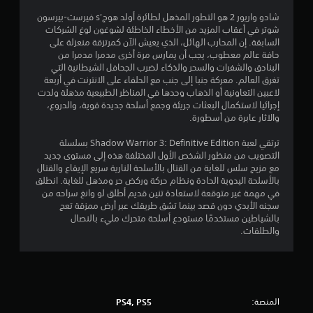
م
شادو واريور 2 هو التطور المذهل لطائرة أولد هوج's فيرست-بيرسون
م
شوتر في أعقاب المزيد من الأخطاء الخاطئة لشوغون لوغ الشركات
السابقة. إن المحارب الهائل، الذي يعيش الآن كمرتزقة منعزلة على
ن
حافة عالم معطوب، يجب أن يمارس مرة أخرى مدمرا مدمرا من
البنادق والشفرات والسحر والذكاء لضرب الجحافل الشيطانية التي
5
تغرق العالم. معركة جنبا إلى جنب مع الحلفاء على الانترنت في أربعة
لاعبين التعاونية أو الذهاب وحدها في المناظر الطبيعية مذهلة ولدت
ن
إجرائيا لاستكمال البعثات جريئة وجمع أسلحة جديدة قوية، والدروع،
والاثار عابرة من أسطورة.
ج
ترتقي لعبة Shadow Warrior 3: Definitive Edition بسلسلة
التصويب من منظور الشخص الأول المختلفة هذه إلى مستوى جديد
و
مع مزيج سلس للغاية من القتال بالأسلحة النارية سريع الإيقاع والقتال
بالأسلحة اليدوية الحادة ونظام حركة وركض حر ومذهل للغاية. انطلق
م
في مهمة غير متوقعة لاستعادة تنين قديم أطلق لو وانغ سراحه من
سجنه الأبدي دون قصد بينما تشق طريقك عبر أرض ممزقة تعج
م
بالشياطين مستخدمًا مستودع أسلحة متحرك مليء بالنصال
والطلقات.
ن
إ
ج
المنصة:
PS4, PS5