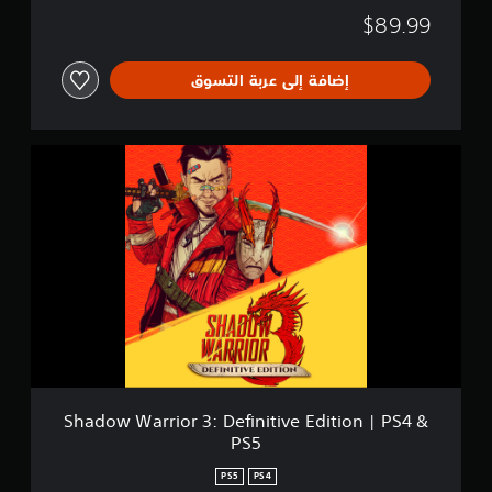
g
$89.99
y
إضافة إلى عربة التسوق
S
h
a
d
o
w
W
a
r
r
i
o
r
3
Shadow Warrior 3: Definitive Edition | PS4 &
:
PS5
D
e
PS5
PS4
f