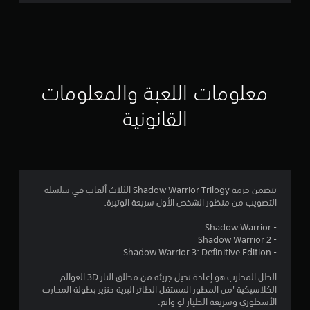
ت
ق
ي
ي
معلومات اللعبة والمعلومات
م
القانونية
4
.
2
تتضمن حزمة Shadow Warrior Trilogy الثلاث ألعاب في سلسلة
التصويب من منظور الشخص الأول سريعة الوتيرة:
8
- Shadow Warrior
ن
- Shadow Warrior 2
- Shadow Warrior 3: Definitive Edition
ج
الظل المحارب هو إعادة تخيل جريئة من مطلق النار 3D العوالم
و
الكلاسيكية 'من المطور المستقل الطائر البرية خنزير بطولة المحارب
الأسطوري وسريعة الطيار لو وانغ.