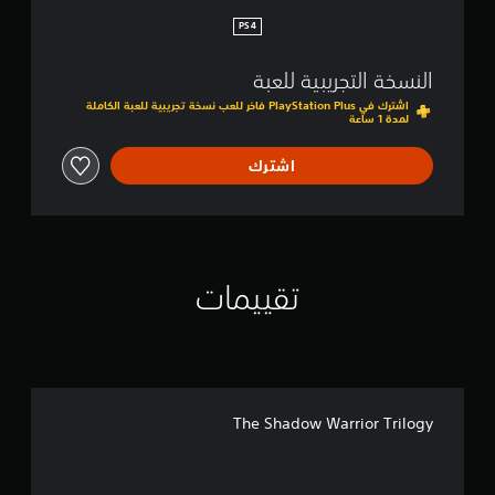
D
e
PS4
f
i
النسخة التجريبية للعبة
n
i
اشترك في PlayStation Plus فاخر للعب نسخة تجريبية للعبة الكاملة
لمدة 1 ساعة
t
i
v
اشترك
e
E
d
i
t
i
تقييمات
o
n
|
P
S
4
&
The Shadow Warrior Trilogy
P
S
5