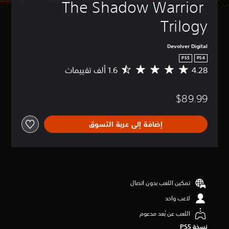
The Shadow Warrior 
Trilogy
Devolver Digital
PS5
PS4
4.28
م
ت
و
$89.99
س
ط
ا
إضافة إلى عربة التسوق
ل
ت
ق
ي
ي
م
4
تمكين اللعب بدون اتصال
.
لاعب واحد
2
8
اللعب عن بُعد مدعوم
ن
نسخة PS5‏
ج