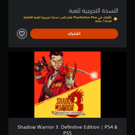
i
النسخة التجريبية للعبة
n
i
اشترك في PlayStation Plus فاخر للعب نسخة تجريبية للعبة الكاملة
لمدة 1 ساعة
t
i
v
اشترك
e
E
d
i
S
t
h
i
a
o
d
n
o
|
w
P
W
S
a
4
r
&
r
P
i
S
o
5
r
3
Shadow Warrior 3: Definitive Edition | PS4 &
:
PS5