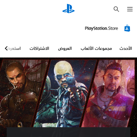
ب
ح
ث
الأحدث
مجموعات الألعاب
العروض
الاشتراكات
استعرض