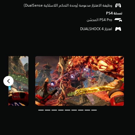
و
وظيفة الاهتزاز مدعومة (وحدة التحكم اللاسلكية DualSense‏)
م
نسخة PS4‏
م
ن
5
اهتزاز DUALSHOCK 4‏
ن
ج
و
م
م
ن
إ
ج
م
ا
ل
ي
1
.
6
أ
ل
ف
م