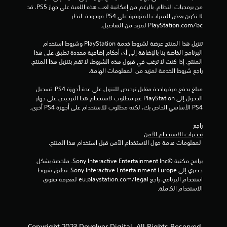
ت
من برمجيات النظام. بالرغم من إمكانية لعب هذه اللعبة على جهاز PS5، قد 
ق
لا تكون بعض الميزات المتوفرة على PS4 موجودة. انظر 
‎PlayStation.com/bc لمزيد من التفاصيل.
ي
تنزيل هذا المنتج عرضة لشروط خدمة‫ PlayStation وشروط استخدام 
البرنامج الخاصة بنا بالإضافة إلى أي أحكام إضافية محددة تطبق على هذا 
ي
المنتج. إذا كنت لا ترغب في قبول هذه الشروط، لا تقم بتنزيل هذا المنتج. 
راجع شروط الخدمة لمزيد من المعلومات الهامة.
م
مبلغ يدفع مرة واحدة مقابل ترخيص للتنزيل على عدة أجهزة PS4. تسجيل 
ا
الدخول إلى PlayStation غير مطلوب لاستخدام هذا الترخيص على جهاز 
PS4 الأساسي الخاص بك، لكنه مطلوب للاستخدام على أجهزة PS4 أخرى.
ت
راجع 
تحذيرات الاستخدام الآمن
 لمعلومات هامة حول الاستخدام الآمن قبل استخدام هذا المنتج.
برامج مكتبة ©Sony Interactive Entertainment Inc. ملخصة بشكل 
حصري إلى Sony Interactive Entertainment Europe. تطبق شروط 
استخدام البرنامج، راجع eu.playstation.com/legal لمعرفة حقوق 
الاستخدام الكاملة.
Copyright 2023 Devolver Digital. All Rights Reserved.