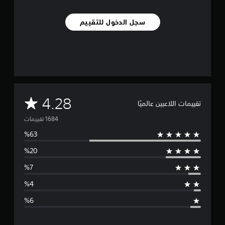
سجل الدخول للتقييم
م
4.28
تقييمات اللاعبين عالميًا
ت
و
س
ط
ا
ل