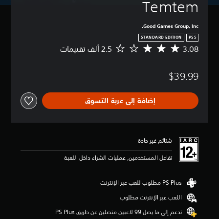
Temtem
Good Games Group, Inc.
STANDARD EDITION
PS5
3.08
م
ت
و
$39.99
س
ط
ا
إضافة إلى عربة التسوق
ل
ت
ق
ي
ي
شتائم غير حادة
م
3
تفاعل المستخدمين, عمليات الشراء داخل اللعبة
.
0
8
ن
اللعب عبر الإنترنت مطلوب
ج
و
تدعم إلى ما يصل 99 لاعبين متصلين عن طريق PS Plus‏
م