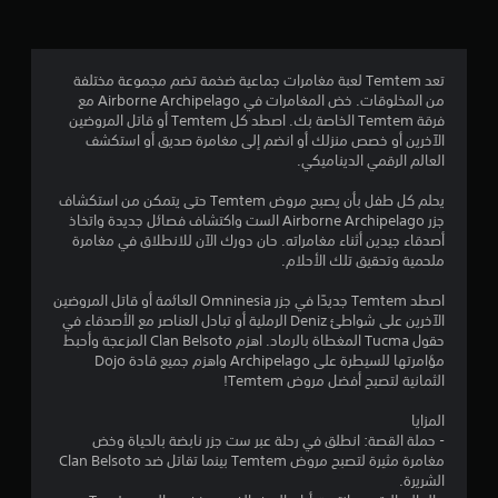
.
0
تعد Temtem لعبة مغامرات جماعية ضخمة تضم مجموعة مختلفة
من المخلوقات. خض المغامرات في Airborne Archipelago مع
8
فرقة Temtem الخاصة بك. اصطد كل Temtem أو قاتل المروضين
الآخرين أو خصص منزلك أو انضم إلى مغامرة صديق أو استكشف
ن
العالم الرقمي الديناميكي.
ج
يحلم كل طفل بأن يصبح مروض Temtem حتى يتمكن من استكشاف
جزر Airborne Archipelago الست واكتشاف فصائل جديدة واتخاذ
و
أصدقاء جيدين أثناء مغامراته. حان دورك الآن للانطلاق في مغامرة
ملحمية وتحقيق تلك الأحلام.
م
اصطد Temtem جديدًا في جزر Omninesia العائمة أو قاتل المروضين
م
الآخرين على شواطئ Deniz الرملية أو تبادل العناصر مع الأصدقاء في
حقول Tucma المغطاة بالرماد. اهزم Clan Belsoto المزعجة وأحبط
ن
مؤامرتها للسيطرة على Archipelago واهزم جميع قادة Dojo
الثمانية لتصبح أفضل مروض Temtem!
5
المزايا
ن
- حملة القصة: انطلق في رحلة عبر ست جزر نابضة بالحياة وخض
مغامرة مثيرة لتصبح مروض Temtem بينما تقاتل ضد Clan Belsoto
الشريرة.
ج