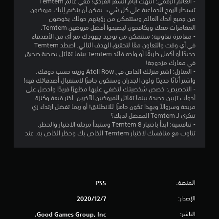
- العالم الرقمي: انتهت أيام السفر الفردي؛ ففي عالم Temtem
تسيطر الروح الجماعية على كل شيء. يمكن أن ينضم إليك مروضون
و
من جميع أنحاء العالم وستتمكن من رؤيتهم حولك يخوضون
المغامرات معك ويكافحون ليصبحوا أفضل مروضين Temtem.
م
- مغامرة تعاونية: ستتمكن من توحيد جهودك مع أي من الأصدقاء
في أي وقت والتعاون معًا لتحقيق الهدف التالي. اصطد Temtem
م
جديدًا أو أكمل طريقًا أو واجه قائد Temtem بينما تقاتل بصحبة صديق
في معارك مزدوجة!
ن
- المنازل: اشتر منزلك الخاص في Atoll Row وزينه حسب ذوقك.
واشتر أثاثًا جديدًا ولون الجدران وستكون جاهزًا لاستقبال أصدقائك فيه!
إ
- التخصيص: خصص شخصيتك لتضفي عليها مظهرًا فريدًا واحصل على
أدوات تزيين جديدة بينما تقاتل المروضين الآخرين. اختر قبعة وكنزة
ج
مريحة وسروالاً وبهذا تكون جاهزًا للانطلاق! أو ربما تفضل ارتداء زي
تنكري لـ Temtem المفضل لديك؟
م
- تنافسية: ابدأ باختيار 8 Temtem وستبدأ مرحلة الاختيار والحظر.
تناوب مع منافسك لاختيار Temtem الخاص بك وحظر الخاص به. عند
ا
ل
ي
المنصة:
PS5
2
الإصدار:
7‏/12‏/2020
5
الناشر:
Good Games Group, Inc.