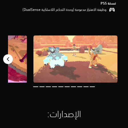
نسخة PS5‏
م
ن
وظيفة الاهتزاز مدعومة (وحدة التحكم اللاسلكية DualSense‏)
5
ن
ج
و
م
م
ن
إ
ج
م
ا
ل
ي
2
.
5
أ
ل
الإصدارات:‏
ف
م
ن
ا