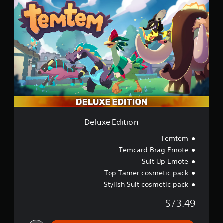
D
e
l
u
x
e
E
d
i
t
i
o
n
Deluxe Edition
Temtem
Temcard Brag Emote
Suit Up Emote
Top Tamer cosmetic pack
Stylish Suit cosmetic pack
$73.49