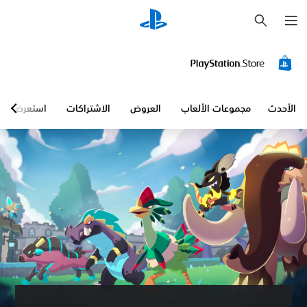
ب
ح
ث
الأحدث
مجموعات الألعاب
العروض
الاشتراكات
استعرض