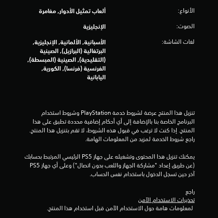
8
الأنواع:
ألعاب تمثيل الأدوار, مغامرة
الصوت:
الإنجليزية
2
لغات الشاشة:
الأسبانية, الألمانية, الإنجليزية,
م
البرتغالية (البرازيل), الصينية
(التقليدية), الصينية (المبسطة),
ن
الفرنسية (فرنسا), الكورية,
اليابانية
ا
ل
تنزيل هذا المنتج عرضة لشروط خدمة‫ PlayStation وشروط استخدام 
ت
البرنامج الخاصة بنا بالإضافة إلى أي أحكام إضافية محددة تطبق على هذا 
المنتج. إذا كنت لا ترغب في قبول هذه الشروط، لا تقم بتنزيل هذا المنتج. 
ق
راجع شروط الخدمة لمزيد من المعلومات الهامة.
ي
يمكنك تنزيل هذا المحتوى وتشغيله على جهاز PS5 الرئيسي المرتبط بحسابك 
(عن طريق إعداد "مشاركة الجهاز واللعب بدون اتصال") وعلى أي جهاز PS5 
ي
آخر حين تسجل الدخول باستخدام نفس الحساب.
م
راجع 
تحذيرات الاستخدام الآمن
ا
 لمعلومات هامة حول الاستخدام الآمن قبل استخدام هذا المنتج.