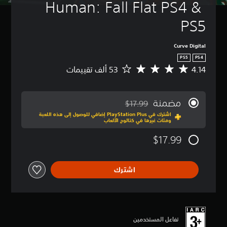
Human: Fall Flat PS4 & 
PS5
Curve Digital
PS5
PS4
4.14
م
ت
و
س
مضمنة
$17.99
ط
مخصوم من السعر الأصلي البالغ $17.99‏
اشترك في PlayStation Plus إضافي للوصول إلى هذه اللعبة
ا
ومئات غيرها في كتالوج الألعاب
ل
ت
$17.99
ق
ي
ي
اشترك
م
4
.
1
4
ن
تفاعل المستخدمين
ج