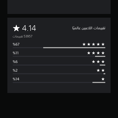
م
4.14
تقييمات اللاعبين عالميًا
ت
و
س
ط
ا
ل
ت
ق
ي