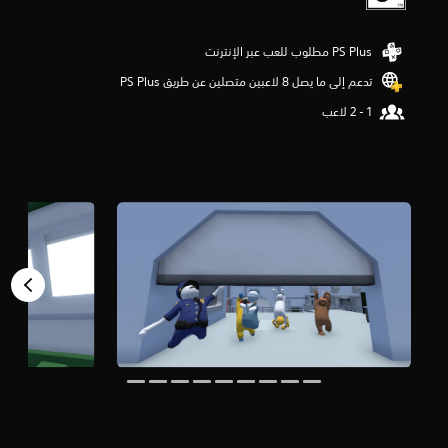
و
م
م
ن
تدعم إلى ما يصل 8 لاعبين متصلين عن طريق PS Plus‏
5
ن
ج
و
م
م
ن
إ
ج
م
ا
ل
ي
5
3
أ
ل
ف
م
ن