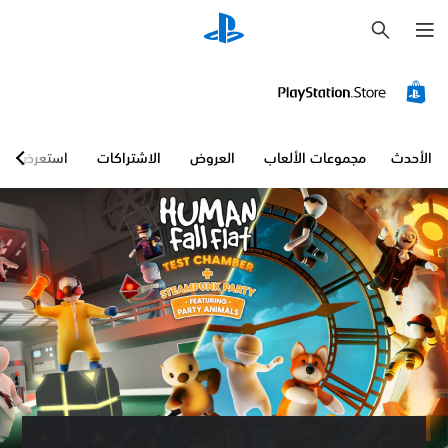
ب
ح
ث
الأحدث
مجموعات الألعاب
العروض
الاشتراكات
استعرض