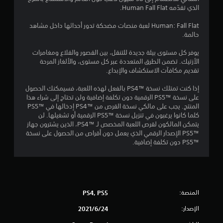
5
الذي تقدّمه Human Fall Flat.
ن
Human: Fall Flat لعبة منصات مضحكة تدور أحداثها داخل مشاهد
حالمة.
ج
يوفر كل مستوى بيئة جديدة للتنقل، بين القصور والقلاع ومغامرات
الأزتيك. تضمن الطرق المتعددة عبر كل مستوى، والألغاز المرحة
و
تقديم مكافآت الاستكشاف والإبداع.
م
إذا كنت تمتلك نسخة PS4™‎ بالفعل لهذه اللعبة، فسيمكنك الحصول
على نسخة PS5™‎ الرقمية دون تكلفة إضافية ولن تحتاج إلى شراء هذا
م
المنتج. يجب على مالكي نسخة القرص من PS4™‎ إدخالها في PS5™‎
كلما كانوا يرغبون في تنزيل نسخة PS5™‎ الرقمية أو تشغيلها. لن
ن
يتمكن المالكون لقرص اللعبة المخصص لـ PS4™‎، الذين يشترون جهاز
PS5™‎ الإصدار الرقمي الذي يعمل دون أقراص من الحصول على نسخة
إ
PS5™‎ دون تكلفة إضافية.
ج
م
ا
المنصة:
PS4, PS5
الإصدار:
24‏/6‏/2021
ل