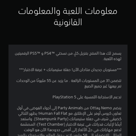
ي
معلومات اللعبة والمعلومات
م
القانونية
4
.
1
يسمح لك هذا المنتج بتنزيل كلٍ من نسختي PS4™‎ و PS5™‎ الرقميتين
لهذه اللعبة.
4
***مستويان جديدان متاحان الآن! حفلة ستيمبانك + غرفة الاختبار***
ن
تتضمن 31 من المستويات الرائعة . ما يزيد عن 55 مليونًا من الوحدات
ج
تم بيعها عَبر جميع الصيغ
و
تدعم الاستجابة اللمسية على PlayStation 5
م
ينضم Nemo وOtta من Party Animals إلى أجواء الفوضى في أول
تعاون كروس أوفر على الإطلاق مع Human Fall Flat! يظهر الثنائي
م
كضيفَي شرف في حفلة ستيمبانك (Steampunk Party). واستعد
أيضًا لإثبات قدراتك في غرفة الاختبار (Test Chamber)؛ المصمّمة
ن
لدفع مهاراتك في حلّ الألغاز إلى أقصى حدودها! الآن هو الوقت
المثالي للانضمام إلى 58 مليون لاعب حول العالم والاستمتاع بالمرح