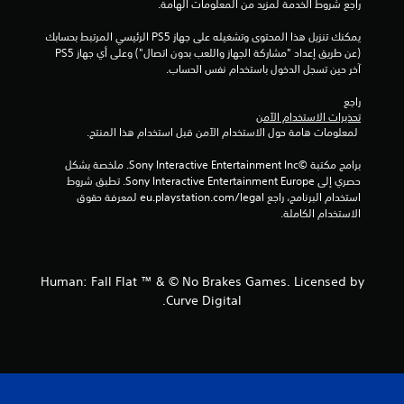
راجع شروط الخدمة لمزيد من المعلومات الهامة.
ي
يمكنك تنزيل هذا المحتوى وتشغيله على جهاز PS5 الرئيسي المرتبط بحسابك 
ي
(عن طريق إعداد "مشاركة الجهاز واللعب بدون اتصال") وعلى أي جهاز PS5 
آخر حين تسجل الدخول باستخدام نفس الحساب.
م
راجع 
ا
تحذيرات الاستخدام الآمن
 لمعلومات هامة حول الاستخدام الآمن قبل استخدام هذا المنتج.
ت
برامج مكتبة ©Sony Interactive Entertainment Inc. ملخصة بشكل 
حصري إلى Sony Interactive Entertainment Europe. تطبق شروط 
استخدام البرنامج، راجع eu.playstation.com/legal لمعرفة حقوق 
الاستخدام الكاملة.
Human: Fall Flat ™ & © No Brakes Games. Licensed by
Curve Digital.