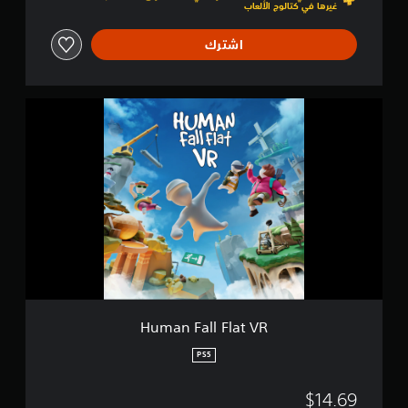
غيرها في كتالوج الألعاب
5
اشترك
H
u
m
a
n
F
a
l
l
F
l
a
t
V
Human Fall Flat VR
R
PS5
$14.69