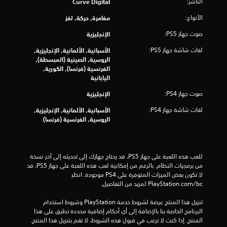
الناشر:
Curve Digital
ي
الأنواع:
مغامرة, حركة, لغز
5
صوت جهاز PS5:
الإنجليزية
3
لغات شاشة جهاز PS5:
الأسبانية, الألمانية, الإنجليزية,
الروسية, الصينية (المبسطة),
9
الفرنسية (فرنسا), الكورية,
اليابانية
5
صوت جهاز PS4:
الإنجليزية
7
لغات شاشة جهاز PS4:
الأسبانية, الألمانية, الإنجليزية,
م
الروسية, الفرنسية (فرنسا)
ن
ا
للعب هذه اللعبة على جهاز PS5، قد يحتاج جهازك إلى تحديثه إلى آخر نسخة 
من برمجيات النظام. بالرغم من إمكانية لعب هذه اللعبة على جهاز PS5، قد 
ل
لا تكون بعض الميزات المتوفرة على PS4 موجودة. انظر 
‎PlayStation.com/bc لمزيد من التفاصيل.
ت
تنزيل هذا المنتج عرضة لشروط خدمة‫ PlayStation وشروط استخدام 
البرنامج الخاصة بنا بالإضافة إلى أي أحكام إضافية محددة تطبق على هذا 
ق
المنتج. إذا كنت لا ترغب في قبول هذه الشروط، لا تقم بتنزيل هذا المنتج. 