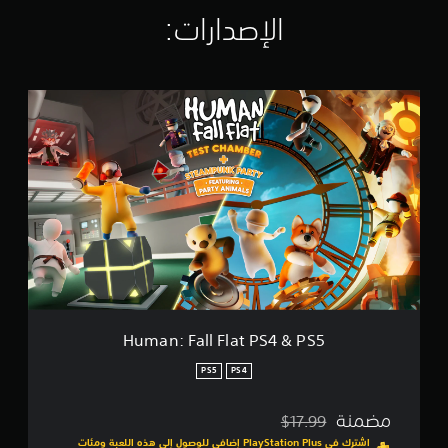
ا
الإصدارات:‏
ل
ت
ق
ي
H
ي
u
م
m
ا
a
ت
n
:
F
a
l
l
F
l
a
t
Human: Fall Flat PS4 & PS5
P
S
PS5
PS4
4
&
مضمنة
$17.99
P
مخصوم من السعر الأصلي البالغ $17.99‏
S
اشترك في PlayStation Plus إضافي للوصول إلى هذه اللعبة ومئات