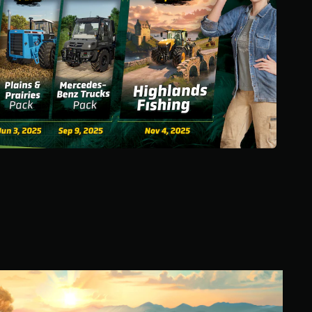
5
ن
ج
و
م
م
ن
إ
ج
م
ا
ل
ي
1
7
أ
ل
ف
م
ن
F
ا
a
ل
r
ت