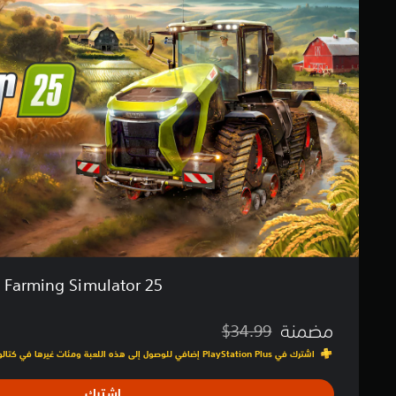
m
ق
i
ي
n
ي
g
م
S
ا
i
ت
m
u
l
a
t
o
r
2
5
Farming Simulator 25
مضمنة
$34.99
مخصوم من السعر الأصلي البالغ $34.99‏
اشترك في PlayStation Plus إضافي للوصول إلى هذه اللعبة ومئات غيرها في كتالوج الألعاب
اشترك