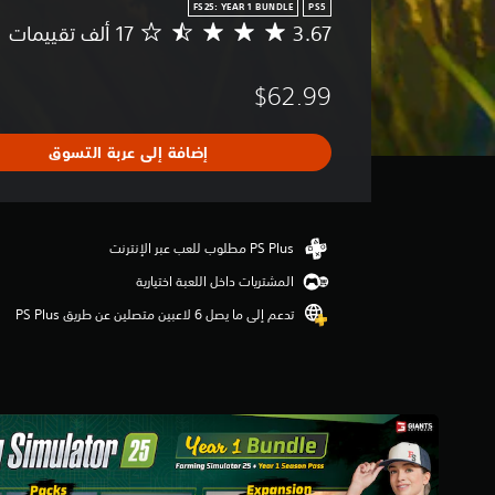
FS25: YEAR 1 BUNDLE
PS5
3.67
م
ت
و
$62.99
س
ط
ا
إضافة إلى عربة التسوق
ل
ت
ق
ي
ي
م
المشتريات داخل اللعبة اختيارية
3
.
تدعم إلى ما يصل 6 لاعبين متصلين عن طريق PS Plus‏
6
7
ن
ج
و
م
م
ن