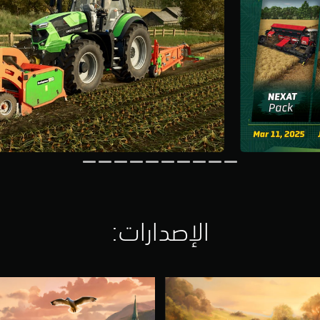
الإصدارات:‏
F
S
2