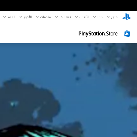
متجر
PS5‏
الألعاب
PS Plus
ملحقات
الأخبار
الدعم