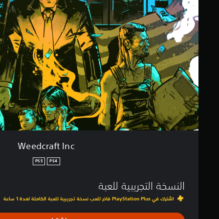
c
ي
r
ي
a
م
f
ا
t
ت
I
n
c
Weedcraft Inc
PS5
PS4
النسخة التجريبية للعبة
اشترك في PlayStation Plus فاخر للعب نسخة تجريبية للعبة الكاملة لمدة 1 ساعة