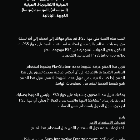
ت
الصينية (التقليدية), الصينية
(المبسطة), الفرنسية (فرنسا),
ق
الكورية, اليابانية
ي
ي
للعب هذه اللعبة على جهاز PS5، قد يحتاج جهازك إلى تحديثه إلى آخر نسخة 
من برمجيات النظام. بالرغم من إمكانية لعب هذه اللعبة على جهاز PS5، قد 
م
لا تكون بعض الميزات المتوفرة على PS4 موجودة. انظر 
‎PlayStation.com/bc لمزيد من التفاصيل.
ا
تنزيل هذا المنتج عرضة لشروط خدمة‫ PlayStation وشروط استخدام 
ت
البرنامج الخاصة بنا بالإضافة إلى أي أحكام إضافية محددة تطبق على هذا 
المنتج. إذا كنت لا ترغب في قبول هذه الشروط، لا تقم بتنزيل هذا المنتج. 
راجع شروط الخدمة لمزيد من المعلومات الهامة.
يمكنك تنزيل هذا المحتوى وتشغيله على جهاز PS5 الرئيسي المرتبط بحسابك 
(عن طريق إعداد "مشاركة الجهاز واللعب بدون اتصال") وعلى أي جهاز PS5 
آخر حين تسجل الدخول باستخدام نفس الحساب.
راجع 
تحذيرات الاستخدام الآمن
 لمعلومات هامة حول الاستخدام الآمن قبل استخدام هذا المنتج.
برامج مكتبة ©Sony Interactive Entertainment Inc. ملخصة بشكل 