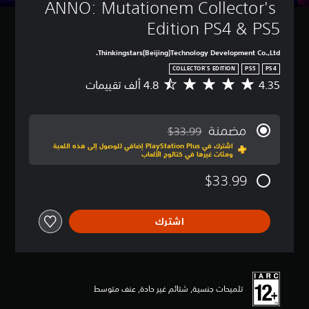
ANNO: Mutationem Collector's 
Edition PS4 & PS5
Thinkingstars(Beijing)Technology Development Co.,Ltd.
COLLECTOR'S EDITION
PS5
PS4
4.35
م
ت
و
س
مضمنة
$33.99
ط
مخصوم من السعر الأصلي البالغ $33.99‏
اشترك في PlayStation Plus إضافي للوصول إلى هذه اللعبة
ا
ومئات غيرها في كتالوج الألعاب
ل
ت
$33.99
ق
ي
ي
اشترك
م
4
.
3
5
ن
تلميحات جنسية, شتائم غير حادة, عنف متوسط
ج
و