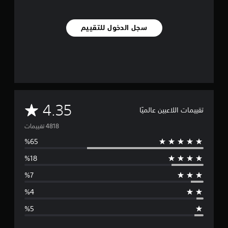
سجل الدخول للتقييم
م
4.35
تقييمات اللاعبين عالميًا
ت
و
س
ط
ا
ل