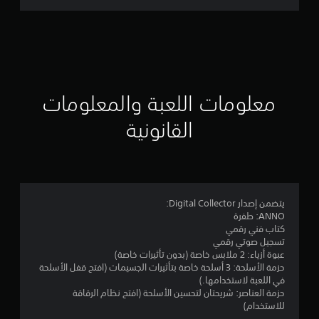
ت
ق
ي
ي
معلومات اللعبة والمعلومات
م
القانونية
4
.
3
يتضمن إصدار Digital Collector:
ANNO: طفرة
5
كتاب فني رقمي
تسجيل صوتي رقمي
ن
عبوة أزياء: 2 ملابس خاصة (بدون تأثيرات خاصة)
حزمة الأسلحة: 3 أسلحة خاصة بتأثيرات الجسيمات (افتح قفل الأسلحة
ج
في اللعبة لاستخدامها.)
حزمة العناصر: شريحتان لتحسين الأسلحة (افتح نظام الرقاقة
و
للاستخدام)