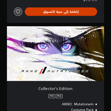
إضافة إلى عربة التسوق
C
o
l
l
e
c
t
o
r
'
s
E
d
i
Collector's Edition
t
i
PS5
PS4
o
ANNO: Mutationem
n
Costume Pack