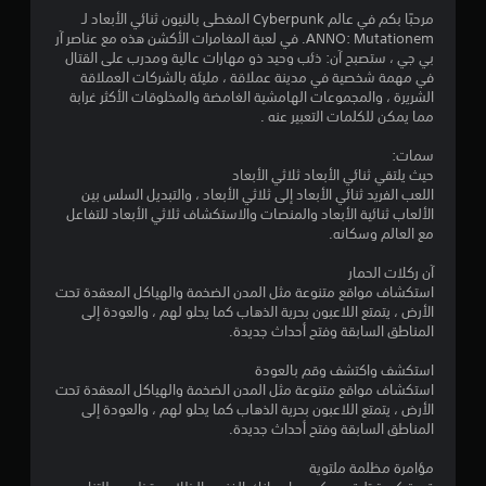
م
مرحبًا بكم في عالم Cyberpunk المغطى بالنيون ثنائي الأبعاد لـ
ANNO: Mutationem. في لعبة المغامرات الأكشن هذه مع عناصر آر
م
بي جي ، ستصبح آن: ذئب وحيد ذو مهارات عالية ومدرب على القتال
في مهمة شخصية في مدينة عملاقة ، مليئة بالشركات العملاقة
ن
الشريرة ، والمجموعات الهامشية الغامضة والمخلوقات الأكثر غرابة
مما يمكن للكلمات التعبير عنه .
5
سمات:
ن
حيث يلتقي ثنائي الأبعاد ثلاثي الأبعاد
اللعب الفريد ثنائي الأبعاد إلى ثلاثي الأبعاد ، والتبديل السلس بين
الألعاب ثنائية الأبعاد والمنصات والاستكشاف ثلاثي الأبعاد للتفاعل
ج
مع العالم وسكانه.
و
آن ركلات الحمار
استكشاف مواقع متنوعة مثل المدن الضخمة والهياكل المعقدة تحت
م
الأرض ، يتمتع اللاعبون بحرية الذهاب كما يحلو لهم ، والعودة إلى
المناطق السابقة وفتح أحداث جديدة.
م
استكشف واكتشف وقم بالعودة
ن
استكشاف مواقع متنوعة مثل المدن الضخمة والهياكل المعقدة تحت
الأرض ، يتمتع اللاعبون بحرية الذهاب كما يحلو لهم ، والعودة إلى
إ
المناطق السابقة وفتح أحداث جديدة.
ج
مؤامرة مظلمة ملتوية