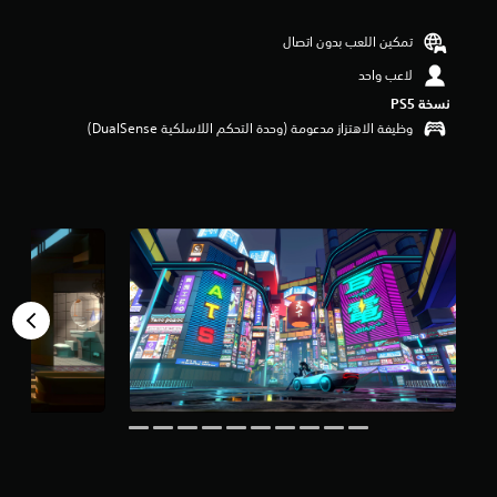
م
م
تمكين اللعب بدون اتصال
ن
لاعب واحد
5
ن
نسخة PS5‏
ج
وظيفة الاهتزاز مدعومة (وحدة التحكم اللاسلكية DualSense‏)
و
م
م
ن
إ
ج
م
ا
ل
ي
4
.
8
أ
ل
ف
م