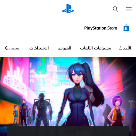
ب
ح
ث
الأحدث
مجموعات الألعاب
العروض
الاشتراكات
استعرض