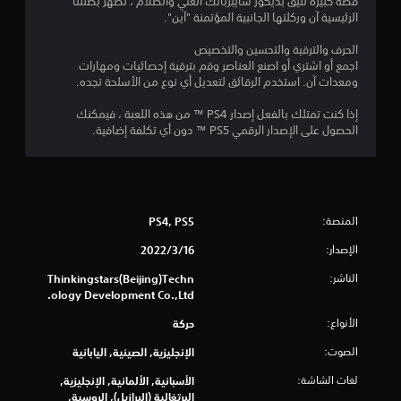
قصة كبيرة تليق بديكور سايبربانك الغني والظلام ، تظهر بطلتنا
م
الرئيسية آن وركلتها الجانبية المؤتمنة "آين".
ا
الحرف والترقية والتحسين والتخصيص
اجمع أو اشتري أو اصنع العناصر وقم بترقية إحصائيات ومهارات
ل
ومعدات آن. استخدم الرقائق لتعديل أي نوع من الأسلحة تجده.
ي
إذا كنت تمتلك بالفعل إصدار PS4 ™ من هذه اللعبة ، فيمكنك
الحصول على الإصدار الرقمي PS5 ™ دون أي تكلفة إضافية.
4
8
1
المنصة:
PS4, PS5
8
الإصدار:
16‏/3‏/2022
م
الناشر:
Thinkingstars(Beijing)Techn
ology Development Co.,Ltd.
ن
الأنواع:
حركة
ا
الصوت:
الإنجليزية, الصينية, اليابانية
ل
لغات الشاشة:
الأسبانية, الألمانية, الإنجليزية,
البرتغالية (البرازيل), الروسية,