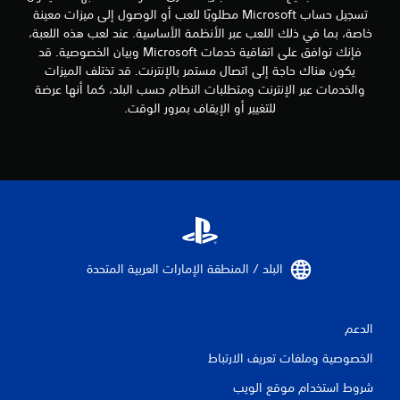
ب
.
تسجيل حساب Microsoft مطلوبًا للعب أو الوصول إلى ميزات معينة
ط
ت
خاصة، بما في ذلك اللعب عبر الأنظمة الأساسية. عند لعب هذه اللعبة،
ر
ذ
فإنك توافق على اتفاقية خدمات Microsoft وبيان الخصوصية. قد
ي
ي
ك
ق
يكون هناك حاجة إلى اتصال مستمر بالإنترنت. قد تختلف الميزات
م
ي
ة
والخدمات عبر الإنترنت ومتطلبات النظام حسب البلد، كما أنها عرضة
ك
ت
ر
ن
للتغيير أو الإيقاف بمرور الوقت.
س
ا
ل
ه
ت
ع
ل
ا
ب
ق
ل
ه
ر
ت
ا
ا
ح
ء
ب
ك
ت
د
م
ه
و
ا
ي
ن
البلد / المنطقة الإمارات العربية المتحدة‏
.
م
ا
ك
ل
ن
ض
الدعم
ك
غ
م
ط
الخصوصية وملفات تعريف الارتباط
ر
ا
ا
شروط استخدام موقع الويب
ل
ج