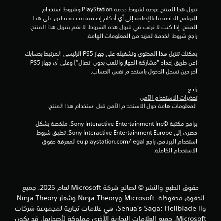
.
ف
ح
و
تنزيل هذا المنتج عرضة لشروط خدمة‫ PlayStation وشروط استخدام 
ق
ن
ي
البرنامج الخاصة بنا بالإضافة إلى أي أحكام إضافية محددة تطبق على هذا 
ط
ا
ة
المنتج. إذا كنت لا ترغب في قبول هذه الشروط، لا تقم بتنزيل هذا المنتج. 
ع
ل
راجع شروط الخدمة لمزيد من المعلومات الهامة.
تُ
ن
ض
ع
د
غ
يمكنك تنزيل هذا المحتوى وتشغيله على جهاز PS5 الرئيسي المرتبط بحسابك 
رَ
م
ط
(عن طريق إعداد "مشاركة الجهاز واللعب بدون اتصال") وعلى أي جهاز PS5 
ا
ض
ب
آخر حين تسجل الدخول باستخدام نفس الحساب.
ا
ت
ا
ل
ن
س
راجع 
ت
ف
ت
تحذيرات الاستخدام الآمن
ذ
س
م
 لمعلومات هامة حول الاستخدام الآمن قبل استخدام هذا المنتج.
إ
م
ر
ي
ج
ا
برامج مكتبة ©Sony Interactive Entertainment Inc. ملخصة بشكل 
ا
ر
ر
حصري إلى Sony Interactive Entertainment Europe. تطبق شروط 
ا
ت
ع
استخدام البرنامج، راجع eu.playstation.com/legal لمعرفة حقوق 
ا
ء
ل
الاستخدام الكاملة.
ل
ا
ى
ت
ت
ا
و
م
ل
ع
ض
أ
‎حقوق الطبع والنشر © لصالح شركة Microsoft لعام 2025.‎ جميع
ي
ي
ز
ن
ح
الحقوق محفوظة. Microsoft وNinja Theory وشعار Ninja Theory
ر
ي
ة
وSenua's Saga: Hellblade II، هي علامات تجارية لمجموعة شركات
ا
.
ة
Microsoft. جميع العلامات التجارية الأخرى مملوكة لأصحابها. قد يكون
ر