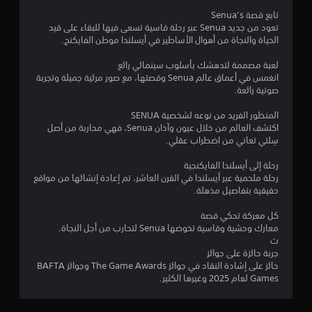
ل
ل
ا
ي
ل
تابع قصة Senua’s
م
ع
ت
م
تعود من جديد Senua عبر رحلة قاسية تسعى فيها للبقاء على قيد
س
ب
ا
ع
ي
الحياة والنجاة من أهوال الأساطير في أيسلندا موطن الفايكنج.
ت
ة
ل
ل
م
م
(
و
م
لعبة مصممة لتدهشك بأسلوب سينمائي رائع
ه
ر
م
أ
انغمس في أعماق عالم Senua وقصتها، مع صور مرئية جميلة وتجربة
م
ا
ع
ا
س
صوتية رائعة.
ة
ت
ل
ا
ف
ا
ت
المنظور الفريد من نوعه لشخصية SENUA
ى
س
ق
ل
اكتشف العالم من خلال عيون وآذان Senua، فهي محاربة من أصل
ا
ي
ط
م
سِلتي تعاني من اضطراب عقلي.
ل
)
ف
ر
أ
ي
ئ
ي
رحلة إلى أيسلندا الفايكنجية
ز
أ
ي
م
رحلة ملحمية عبر أيسلندا في القرن العاشر، تم إعادة إنشائها من مواقع
ر
ث
ة
ك
حقيقية بتفاصيل مذهلة.
ن
ا
ن
و
ا
ا
ك
ر
كل معركة تحكي قصة
ء
ل
ت
معارك وحشية وقاسية تخوضها Senua لتحارب من أجل النجاة.
ي
ط
ن
ق
ت
م
ر
ل
ص
جربة حائزة على جوائز
ك
ي
ي
ي
حائز على إشادة النقاد في جوائز The Game Awards وجوائز BAFTA
ن
ق
ة
ل
Games لعام 2025 وغيرها الكثير.
ك
ة
ا
س
ل
ا
ل
ر
ع
ل