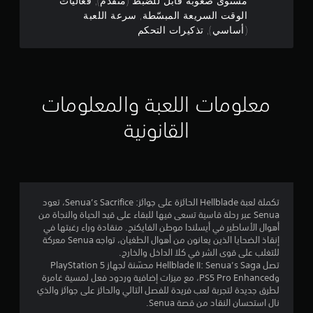
مستوى صعوبة قابل للضبط (متقدم), فعاليات
ا
ة
ن
ا
ط
ل
الوقت السريعة المبسّطة, سرعة اللعبة
ل
.
ا
ا
ز
ش
(أساسي), تذكيرات التحكم
ل
ل
و
ا
ي
ل
إ
ح
ش
ي
ع
د
ع
ة
م
4
ب
ة
د
ف
ك
ة
ا
ا
ي
0
ن
ت
معلومات اللعبة والمعلومات
ل
د
و
ل
س
ت
ا
ق
5
ع
م
ح
ت
القانونية
ت
ي
ب
،
ك
م
5
ا
ل
م
ه
ح
ت
.
ك
ا
د
م
ت
ن
د
ب
و
ر
)
د
ن
ض
ب
.
تكملة لعبة Hellblade الحائزة على جوائز: Senua’s Sacrifice، تعود
و
ي
م
Senua عبر رحلة قاسية تسعى فيها للبقاء على قيد الحياة والنجاة من
ن
ا
ح
ا
أهوال الأساطير في أيسلندا موطن الفايكنج. منقادة وراء رغبتها في
ا
س
ي
ل
إنقاذ الضحايا الذين يعانون من أهوال الطغيان، تواجه Senua معركة
ل
ل
ة
ر
ا
للتغلب على قوى الشر في كلا الداخل والخارج.
ل
ض
تُ
ع
تصل Hellblade II: Senua’s Saga محسّنة لجهاز PlayStation 5
ت
ل
ن
غ
ة
وPS5 Pro Enhanced، مع ميزات إضافية وردود فعل لمسية غامرة
أ
قَ
ط
لطرق جديدة لتجربة لعب فريدة للفصل التالي والحائز على جوائز والذي
ا
ص
ق
ل
نال استحسان النقاد من قصة Senua.
ا
ل
و
ا