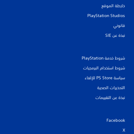
س
ع
خارطة الموقع
ة
ر
ع
PlayStation Studios
ي
ن
ع
قانوني
ا
ع
ص
ل
نبذة عن SIE‏
ر
ى
ا
ا
ل
ل
ت
أ
ح
شروط خدمة PlayStation‏
ك
ز
شروط استخدام البرمجيات
م
ر
ف
ا
سياسة PS Store للإلغاء
ي
ر
ا
التحذيرات الصحية
ي
ل
م
ل
نبذة عن التقييمات
ك
ع
ن
ب
ك
ة
ل
ف
Facebook
ع
ي
ب
أ
X
ا
ي