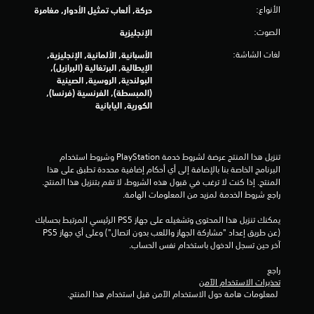
ل
الأنواع:
حركة, ألعاب تمثيل الأدوار, مغامرة
ي
الصوت:
الإنجليزية
3
لغات الشاشة:
الأسبانية, الألمانية, الإنجليزية,
الإيطالية, البرتغالية (البرازيل),
3
البولندية, الروسية, الصينية
(المبسطة), الفرنسية (فرنسا),
7
الكورية, اليابانية
6
م
تنزيل هذا المنتج عرضة لشروط خدمة‫ PlayStation وشروط استخدام 
البرنامج الخاصة بنا بالإضافة إلى أي أحكام إضافية محددة تطبق على هذا 
ن
المنتج. إذا كنت لا ترغب في قبول هذه الشروط، لا تقم بتنزيل هذا المنتج. 
راجع شروط الخدمة لمزيد من المعلومات الهامة.
ا
يمكنك تنزيل هذا المحتوى وتشغيله على جهاز PS5 الرئيسي المرتبط بحسابك 
(عن طريق إعداد "مشاركة الجهاز واللعب بدون اتصال") وعلى أي جهاز PS5 
ل
آخر حين تسجل الدخول باستخدام نفس الحساب.
ت
راجع 
تحذيرات الاستخدام الآمن
ق
 لمعلومات هامة حول الاستخدام الآمن قبل استخدام هذا المنتج.