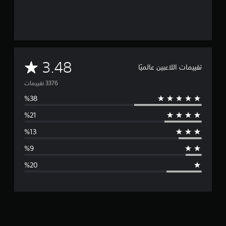
م
3.48
تقييمات اللاعبين عالميًا
ت
و
س
ط
ا
ل
ت
ق