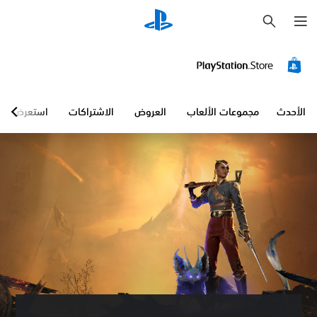
ب
ح
ث
إ
ي
ق
ا
ف
ا
الأحدث
مجموعات الألعاب
العروض
الاشتراكات
استعرض
ل
ل
ع
ب
ة
م
ؤ
ق
تً
ا
ي
م
ك
ن