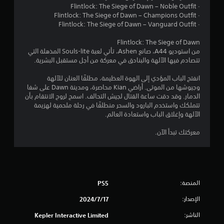
ن
· Flintlock: The Siege of Dawn – Noble Outfit
· Flintlock: The Siege of Dawn – Champions Outfit
5
· Flintlock: The Siege of Dawn – Vanguard Outfit
ن
Flintlock: The Siege of Dawn
من استوديو A44، صانع Ashen، تأتي لعبة Souls-lite المذهلة التي
ج
تتصادم فيها الآلهة والبنادق في معركة من أجل مستقبل البشرية.
و
انفتح الباب المؤدي إلى الهوة العظيمة، مطلقًا العنان للآلهة
وجيوشها من الموتى. أراضي Kian محاصرة، ومدينة Dawn على شفا
م
الدمار. وقد دقت ساعة القتال لجيش التحالف. اسمح لروح الانتقام بأن
تتملكك واستخدم البارود والسحر منطلقًا في رحلة ملحمية لهزيمة
م
الآلهة وإغلاق الباب واستعادة العالم.
ن
معركتك تبدأ الآن.
إ
ج
المنصة:
PS5
م
الإصدار:
17‏/7‏/2024
ا
الناشر:
Kepler Interactive Limited