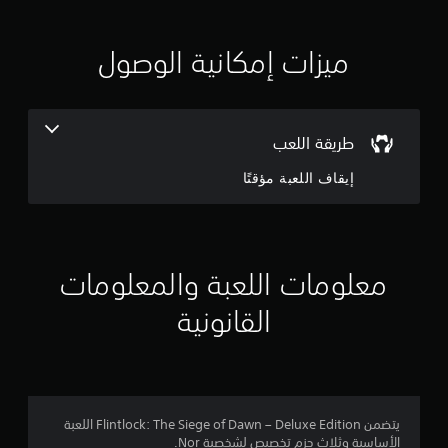
ي
ي
ميزات إمكانية الوصول
م
3
طريقة اللعب
.
إيقاف اللعبة مؤقتًا
4
8
ن
معلومات اللعبة والمعلومات
ج
القانونية
و
م
م
يتضمن Flintlock: The Siege of Dawn – Deluxe Edition اللعبة
الأساسية وثلاث حزم تخصيص لشخصية Nor.