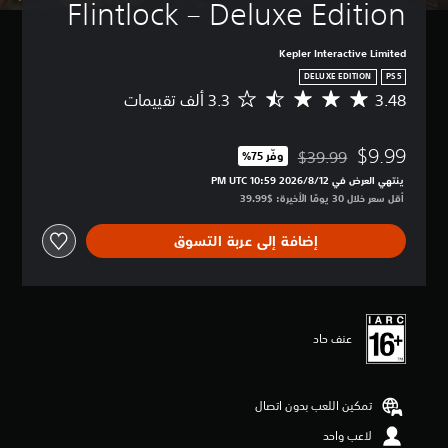
ك
Flintlock – Deluxe Edition
إ
ي
Kepler Interactive Limited
ق
ا
DELUXE EDITION
PS5
ف
3.48
م
ا
ت
ل
و
ل
$9.99
س
$39.99
وفّر 75%‏
مخصوم من السعر الأصلي البالغ $39.99‏
ع
ط
ينتهي العرض في 12‏/8‏/2026 10:59 PM UTC‏
ب
ا
أقل سعر خلال 30 يومًا الأخيرة: $39.99‏
ة
ل
م
ت
ؤ
إضافة إلى عربة التسوق
ق
ق
ي
تً
ي
ا
م
ف
3
ي
.
عنف حاد
أ
4
ي
8
و
ن
ق
تمكين اللعب بدون اتصال
ج
ت
و
لاعب واحد
ف
م