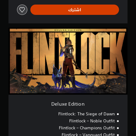
ت
ص
اشترك
ل
ف
ق
D
ط
e
)
l
.
u
x
e
E
d
i
t
i
o
n
Deluxe Edition
Flintlock: The Siege of Dawn
Flintlock – Noble Outfit
Flintlock – Champions Outfit
Flintlock – Vanguard Outfit