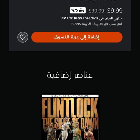
$9.99
$39.99
وفّر 75%‏
مخصوم من السعر الأصلي البالغ $39.99‏
ينتهي العرض في 12‏/8‏/2026 10:59 PM UTC‏
أقل سعر خلال 30 يومًا الأخيرة: $39.99‏
إضافة إلى عربة التسوق
عناصر إضافية