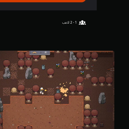
ل
ت
ت
ق
ح
ي
ك
ي
م
م
ا
3
ل
.
8
ل
3
م
ن
س
ج
ي
و
ة
م
م
ي
ن
م
5
ك
ن
ن
ج
ك
و
ل
م
ع
م
ب
ن
ا
إ
ل