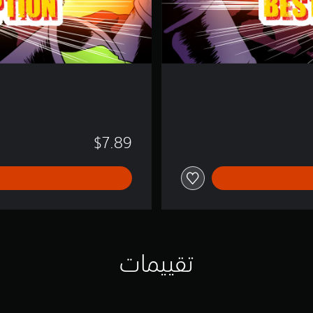
o
n
$7.89
تقييمات