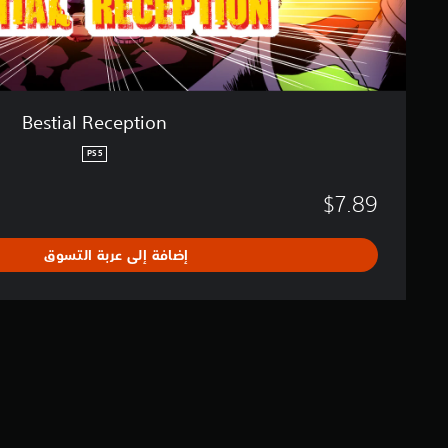
o
ع
n
ن
ا
ص
ر
ا
Bestial Reception
ل
ت
PS5
ح
ك
$7.89
م
ا
ل
إضافة إلى عربة التسوق
ل
م
س
ي
ة
.
ي
م