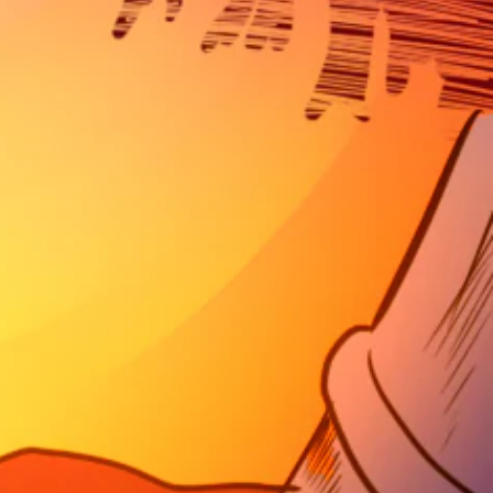
ف
د
ي
ا
د
م
ي
ع
و
ن
ه
ا
ا
ص
ت
ر
ا
ا
ل
ل
س
ت
ي
ح
ن
ك
م
م
ا
ف
ئ
ي
ي
ا
ة
ل
(
ح
ا
ر
ل
ك
ل
ة
ع
.
ب